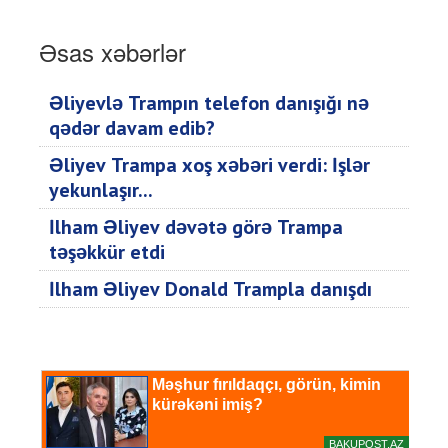
Əsas xəbərlər
Əliyevlə Trampın telefon danışığı nə
qədər davam edib?
Əliyev Trampa xoş xəbəri verdi: İşlər
yekunlaşır...
İlham Əliyev dəvətə görə Trampa
təşəkkür etdi
İlham Əliyev Donald Trampla danışdı