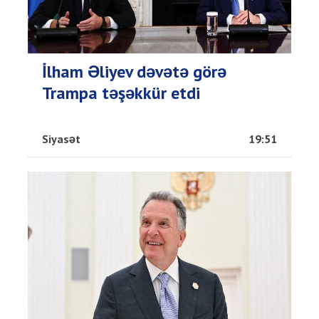
İlham Əliyev dəvətə görə
Trampa təşəkkür etdi
Siyasət
19:51