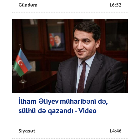
Gündəm
16:52
İlham Əliyev müharibəni də,
sülhü də qazandı - Video
Siyasət
14:46