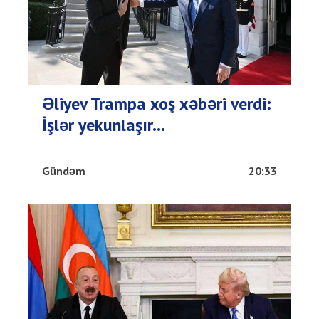
Əliyev Trampa xoş xəbəri verdi:
İşlər yekunlaşır...
Gündəm
20:33