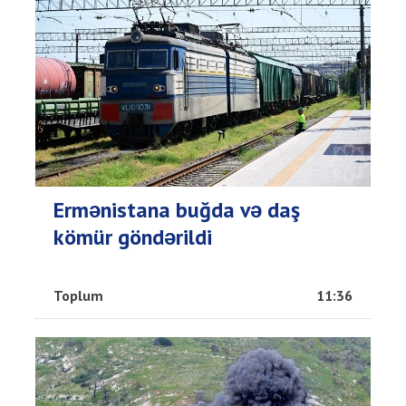
Ermənistana buğda və daş
kömür göndərildi
Toplum
11:36