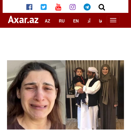
Axar.az
AZ
RU
EN
آذ
فا