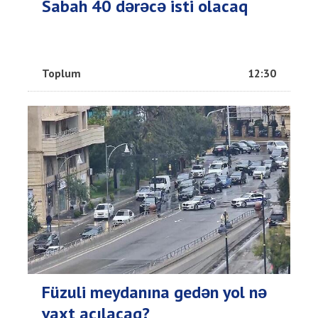
Sabah 40 dərəcə isti olacaq
Toplum
12:30
Füzuli meydanına gedən yol nə
vaxt açılacaq?