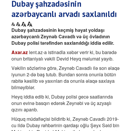
Dubay şahzadəsinin
azərbaycanlı arvadı saxlanıldı
Dubay şahzadəsinin keçmiş həyat yoldaşı
azərbaycanlı Zeynəb Cavadlı və üç övladının
Dubay polisi tərəfindən saxlanıldığı iddia edilir.
Axar.az
lent.az-a istinadla xəbər verir ki, bu barədə
onun britaniyalı vəkili Devid Heyq məlumat yayıb.
Vəkilin sözlərinə görə, Zeynəb Cavadlı ilə son əlaqə
iyunun 2-də baş tutub. Bundan sonra onunla bütün
rabitə kəsilib və yaxınları da onunla əlaqə saxlaya
bilməyiblər.
Heyq iddia edib ki, Dubay polisi gecə saatlarında
onun evinə basqın edərək Zeynəbi və üç azyaşlı
qızını aparıb.
Hüquq müdafiəçisi bildirib ki, Zeynəb Cavadlı 2019-
cu ildə Dubay rəhbərinin qardaşı oğlu Şeyx Səid bin