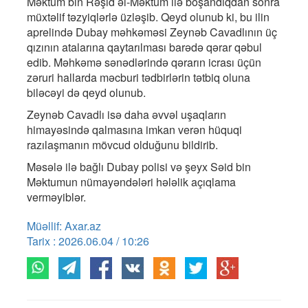
Məktum bin Rəşid əl-Məktum ilə boşandıqdan sonra
müxtəlif təzyiqlərlə üzləşib. Qeyd olunub ki, bu ilin
aprelində Dubay məhkəməsi Zeynəb Cavadlının üç
qızının atalarına qaytarılması barədə qərar qəbul
edib. Məhkəmə sənədlərində qərarın icrası üçün
zəruri hallarda məcburi tədbirlərin tətbiq oluna
biləcəyi də qeyd olunub.
Zeynəb Cavadlı isə daha əvvəl uşaqların
himayəsində qalmasına imkan verən hüquqi
razılaşmanın mövcud olduğunu bildirib.
Məsələ ilə bağlı Dubay polisi və şeyx Səid bin
Məktumun nümayəndələri hələlik açıqlama
verməyiblər.
Müəllif: Axar.az
Tarix : 2026.06.04 / 10:26