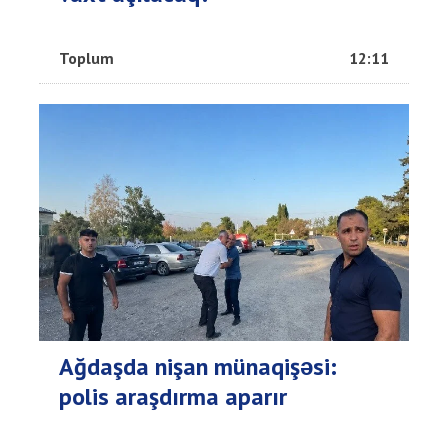
Toplum
12:11
Ağdaşda nişan münaqişəsi:
polis araşdırma aparır