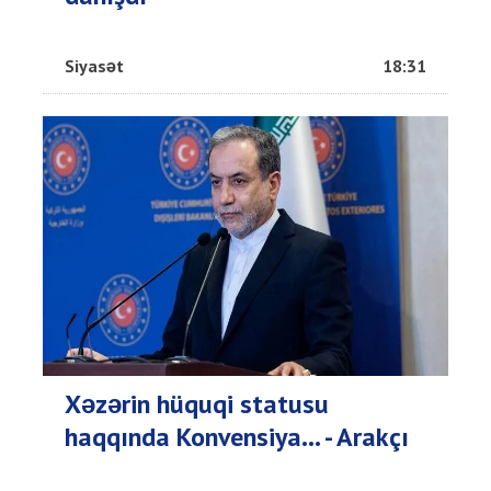
Siyasət
18:31
Xəzərin hüquqi statusu
haqqında Konvensiya... - Arakçı