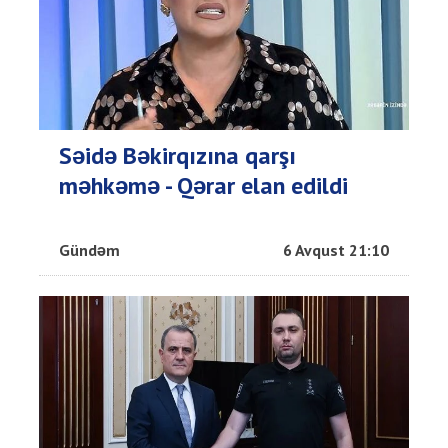
Səidə Bəkirqızına qarşı
məhkəmə - Qərar elan edildi
Gündəm
6 Avqust 21:10