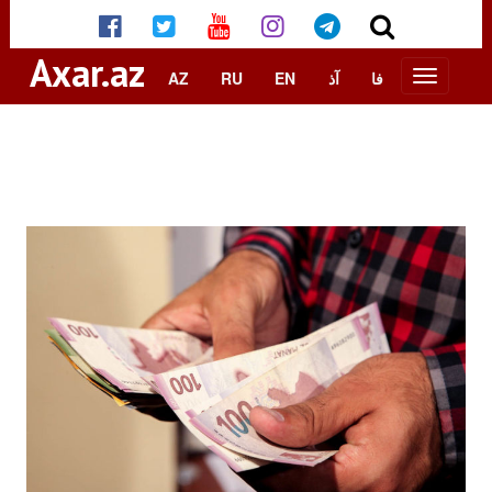
Axar.az
AZ
RU
EN
آذ
فا