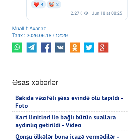
Müəllif: Axar.az
Tarix : 2026.06.18 / 12:29
Əsas xəbərlər
Bakıda vəzifəli şəxs evində ölü tapıldı -
Foto
Kart limitləri ilə bağlı bütün suallara
aydınlıq gətirildi - Video
Qonşu ölkələr buna icazə vermədilər -