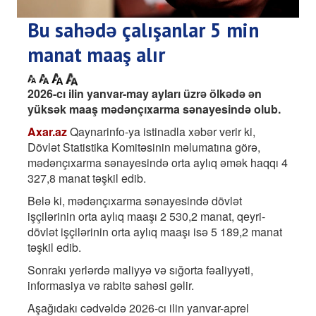
Bu sahədə çalışanlar 5 min
manat maaş alır
2026-cı ilin yanvar-may ayları üzrə ölkədə ən
yüksək maaş mədənçıxarma sənayesində olub.
Axar.az
Qaynarinfo-ya istinadla xəbər verir ki,
Dövlət Statistika Komitəsinin məlumatına görə,
mədənçıxarma sənayesində orta aylıq əmək haqqı 4
327,8 manat təşkil edib.
Belə ki, mədənçıxarma sənayesində dövlət
işçilərinin orta aylıq maaşı 2 530,2 manat, qeyri-
dövlət işçilərinin orta aylıq maaşı isə 5 189,2 manat
təşkil edib.
Sonrakı yerlərdə maliyyə və sığorta fəaliyyəti,
informasiya və rabitə sahəsi gəlir.
Aşağıdakı cədvəldə 2026-cı ilin yanvar-aprel