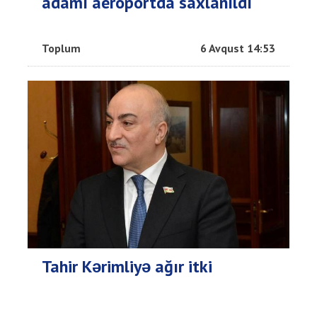
adamı aeroportda saxlanıldı
Toplum
6 Avqust 14:53
Tahir Kərimliyə ağır itki