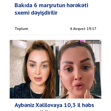
Bakıda 6 marşrutun hərəkəti
sxemi dəyişdirilir
Toplum
6 Avqust 19:17
Aybəniz Xəlilovaya 10,3 il həbs