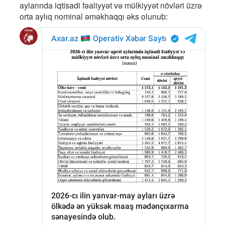
aylarında iqtisadi fəaliyyət və mülkiyyət növləri üzrə
orta aylıq nominal əməkhaqqı əks olunub: