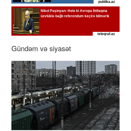
Gündəm və siyasət