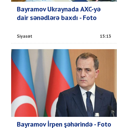
Bayramov Ukraynada AXC-yə
dair sənədlərə baxdı - Foto
Siyasət
15:13
Bayramov İrpen şəhərində - Foto