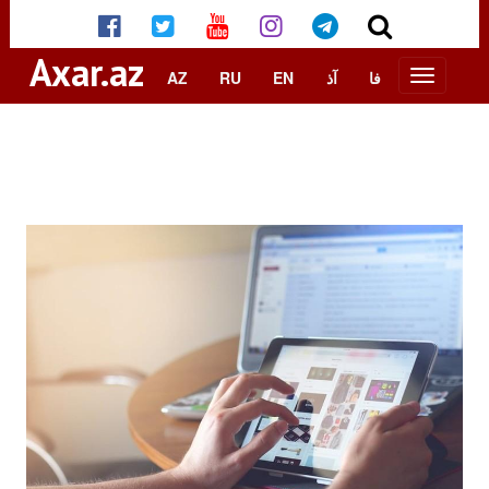
Axar.az
AZ
RU
EN
آذ
فا