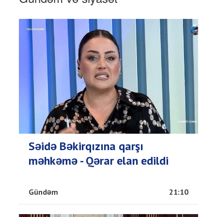
Səidə Bəkirqızına qarşı
məhkəmə - Qərar elan edildi
Gündəm
21:10