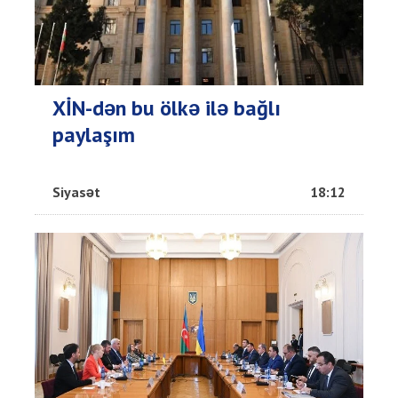
XİN-dən bu ölkə ilə bağlı
paylaşım
Siyasət
18:12