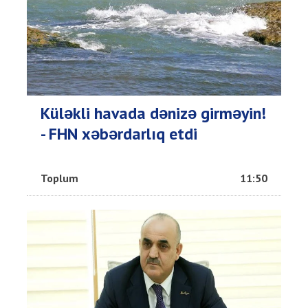
Küləkli havada dənizə girməyin!
- FHN xəbərdarlıq etdi
Toplum
11:50