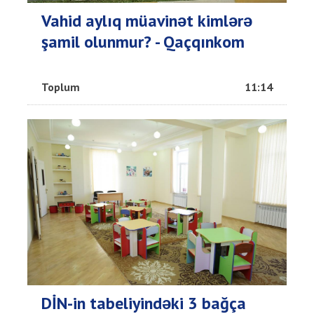
Vahid aylıq müavinət kimlərə
şamil olunmur? - Qaçqınkom
Toplum
11:14
DİN-in tabeliyindəki 3 bağça