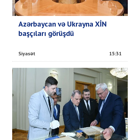
Azərbaycan və Ukrayna XİN
başçıları görüşdü
Siyasət
15:31