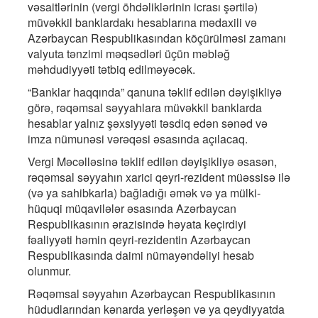
vəsaitlərinin (vergi öhdəliklərinin icrası şərtilə)
müvəkkil banklardakı hesablarına mədaxili və
Azərbaycan Respublikasından köçürülməsi zamanı
valyuta tənzimi məqsədləri üçün məbləğ
məhdudiyyəti tətbiq edilməyəcək.
“Banklar haqqında” qanuna təklif edilən dəyişikliyə
görə, rəqəmsal səyyahlara müvəkkil banklarda
hesablar yalnız şəxsiyyəti təsdiq edən sənəd və
imza nümunəsi vərəqəsi əsasında açılacaq.
Vergi Məcəlləsinə təklif edilən dəyişikliyə əsasən,
rəqəmsal səyyahın xarici qeyri-rezident müəssisə ilə
(və ya sahibkarla) bağladığı əmək və ya mülki-
hüquqi müqavilələr əsasında Azərbaycan
Respublikasının ərazisində həyata keçirdiyi
fəaliyyəti həmin qeyri-rezidentin Azərbaycan
Respublikasında daimi nümayəndəliyi hesab
olunmur.
Rəqəmsal səyyahın Azərbaycan Respublikasının
hüdudlarından kənarda yerləşən və ya qeydiyyatda