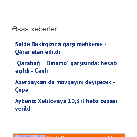
Əsas xəbərlər
Səidə Bəkirqızına qarşı məhkəmə -
Qərar elan edildi
"Qarabağ" "Dinamo" qarşısında: hesab
açıldı - Canlı
Azərbaycan da mövqeyini dəyişəcək -
Çepa
Aybəniz Xəlilovaya 10,3 il həbs cəzası
verildi