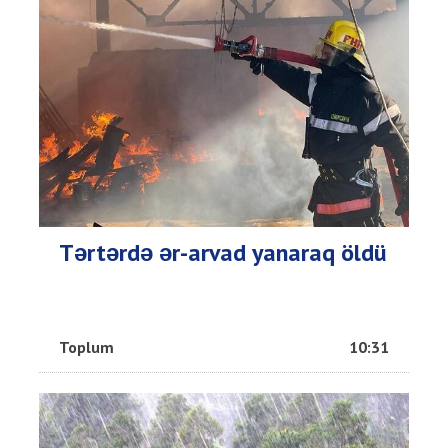
Tərtərdə ər-arvad yanaraq öldü
Toplum
10:31