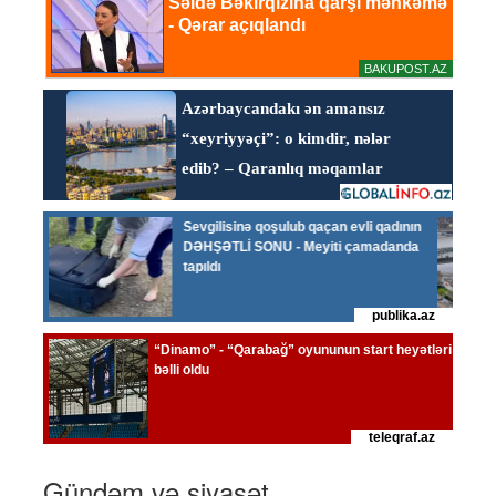
Gündəm və siyasət