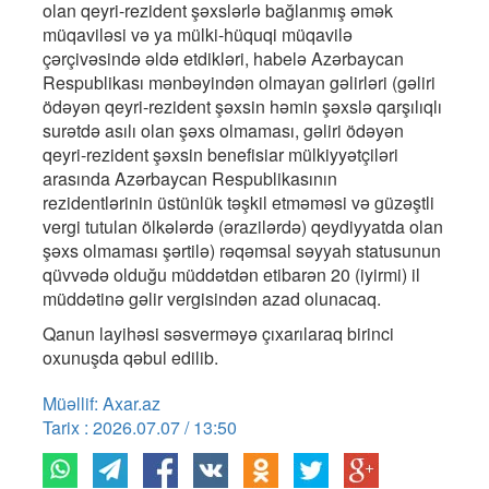
olan qeyri-rezident şəxslərlə bağlanmış əmək
müqaviləsi və ya mülki-hüquqi müqavilə
çərçivəsində əldə etdikləri, habelə Azərbaycan
Respublikası mənbəyindən olmayan gəlirləri (gəliri
ödəyən qeyri-rezident şəxsin həmin şəxslə qarşılıqlı
surətdə asılı olan şəxs olmaması, gəliri ödəyən
qeyri-rezident şəxsin benefisiar mülkiyyətçiləri
arasında Azərbaycan Respublikasının
rezidentlərinin üstünlük təşkil etməməsi və güzəştli
vergi tutulan ölkələrdə (ərazilərdə) qeydiyyatda olan
şəxs olmaması şərtilə) rəqəmsal səyyah statusunun
qüvvədə olduğu müddətdən etibarən 20 (iyirmi) il
müddətinə gəlir vergisindən azad olunacaq.
Qanun layihəsi səsverməyə çıxarılaraq birinci
oxunuşda qəbul edilib.
Müəllif: Axar.az
Tarix : 2026.07.07 / 13:50