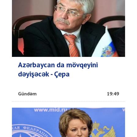
Azərbaycan da mövqeyini
dəyişəcək - Çepa
Gündəm
19:49