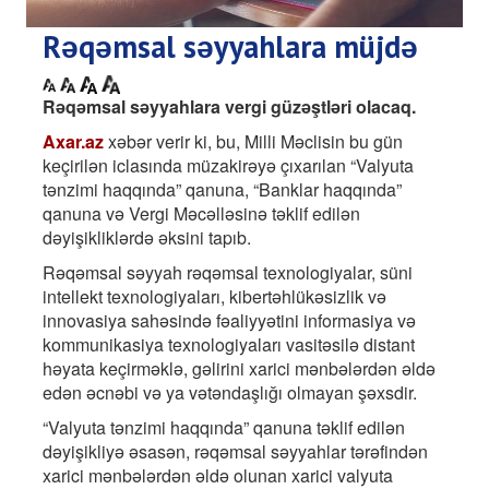
Rəqəmsal səyyahlara müjdə
Rəqəmsal səyyahlara vergi güzəştləri olacaq.
Axar.az
xəbər verir ki, bu, Milli Məclisin bu gün
keçirilən iclasında müzakirəyə çıxarılan “Valyuta
tənzimi haqqında” qanuna, “Banklar haqqında”
qanuna və Vergi Məcəlləsinə təklif edilən
dəyişikliklərdə əksini tapıb.
Rəqəmsal səyyah rəqəmsal texnologiyalar, süni
intellekt texnologiyaları, kibertəhlükəsizlik və
innovasiya sahəsində fəaliyyətini informasiya və
kommunikasiya texnologiyaları vasitəsilə distant
həyata keçirməklə, gəlirini xarici mənbələrdən əldə
edən əcnəbi və ya vətəndaşlığı olmayan şəxsdir.
“Valyuta tənzimi haqqında” qanuna təklif edilən
dəyişikliyə əsasən, rəqəmsal səyyahlar tərəfindən
xarici mənbələrdən əldə olunan xarici valyuta