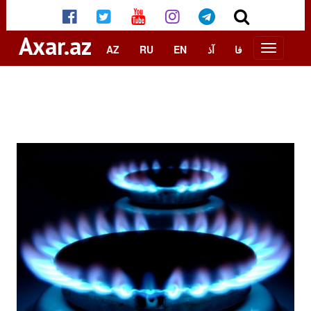
Axar.az
AZ
RU
EN
آذ
فا