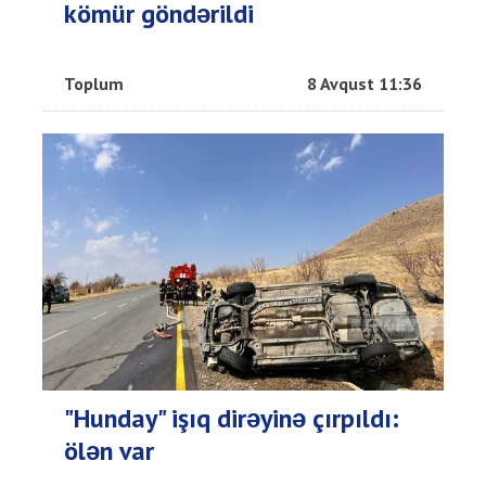
kömür göndərildi
Toplum
8 Avqust 11:36
"Hunday" işıq dirəyinə çırpıldı:
ölən var