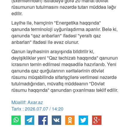
(sxemlərindən) istifadəyə görə 20 manat dövlət
rüsumunun tutulmasını nəzərdə tutan müddəa ləğv
edilir.
Layihə ilə, həmçinin "Energetika haqqında"
qanunda terminoloji uyğunlaşdırma aparılır. Belə ki,
qanunda "qaz anbarları" ifadəsi "yeraltı qaz
anbarları" ifadəsi ilə əvəz olunur.
Qanun layihəsinin arayışında bildirilir ki,
dəyişikliklər yeni "Qaz təchizatı haqqında" qanunun
icrasının təmin edilməsi məqsədilə hazırlanıb. Yeni
qanunda qaz qurğularının xəritələrinin dövlət
rüsumu müqabilində sifarişçilərə verilməsi nəzərdə
tutulmadığından, müvafiq müddəanın "Dövlət
rüsumu haqqında" qanundan çıxarılması təklif edilir.
Müəllif: Axar.az
Tarix : 2026.07.07 / 14:20