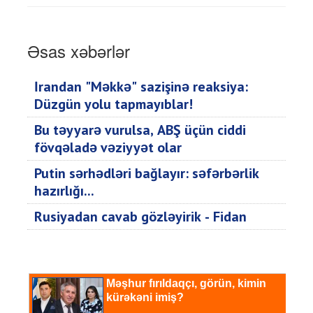
Əsas xəbərlər
İrandan "Məkkə" sazişinə reaksiya:
Düzgün yolu tapmayıblar!
Bu təyyarə vurulsa, ABŞ üçün ciddi
fövqəladə vəziyyət olar
Putin sərhədləri bağlayır: səfərbərlik
hazırlığı...
Rusiyadan cavab gözləyirik - Fidan