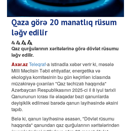
Qaza görə 20 manatlıq rüsum
ləğv edilir
Qaz qurğularının xəritələrinə görə dövlət rüsumu
ləğv edilir.
Axar.az
Teleqraf
-a istinadla xəbər verir ki, məsələ
Milli Məclisin Təbii ehtiyatlar, energetika və
ekologiya komitəsinin bu gün keçirilən iclasında
müzakirəyə çıxarılan "Qaz təchizatı haqqında"
Azərbaycan Respublikasının 2025-ci il 8 iyul tarixli
Qanununun icrası ilə əlaqədar bəzi qanunlarda
dəyişiklik edilməsi barədə qanun layihəsində əksini
tapıb.
Belə ki, qanun layihəsinə əsasən, "Dövlət rüsumu
haqqında" qanundan qaz qurğularının xəritələrindən