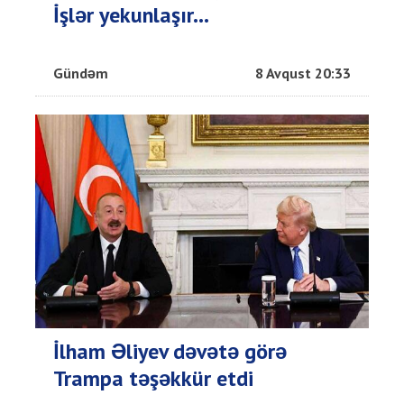
İşlər yekunlaşır...
Gündəm
8 Avqust 20:33
İlham Əliyev dəvətə görə
Trampa təşəkkür etdi