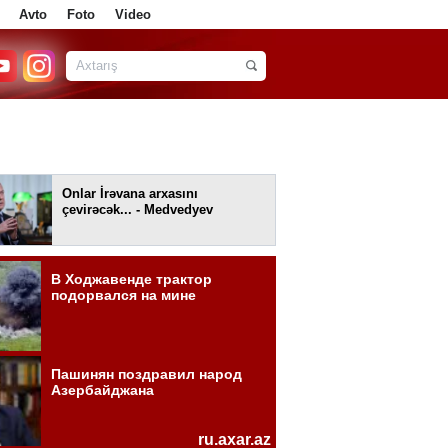
Avto
Foto
Video
Onlar İrəvana arxasını
çevirəcək... - Medvedyev