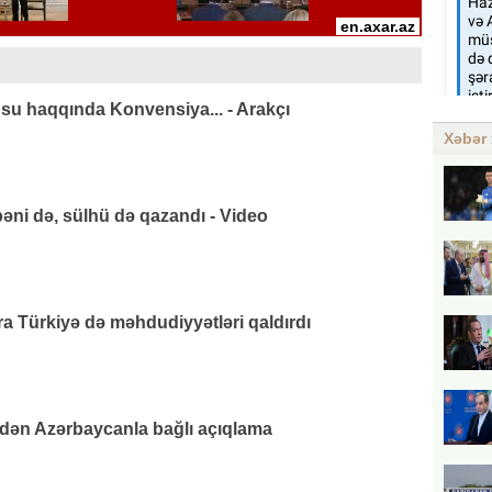
su haqqında Konvensiya... - Arakçı
Xəbər 
əni də, sülhü də qazandı - Video
 Türkiyə də məhdudiyyətləri qaldırdı
ndən Azərbaycanla bağlı açıqlama