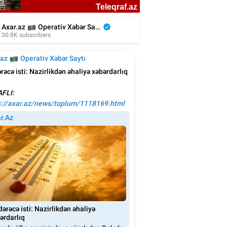
n Ağalarovdan həyat yoldaşı ilə bağlı
paylaşım