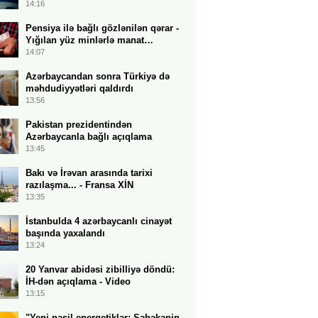
14:16
Pensiya ilə bağlı gözlənilən qərar -
Yığılan yüz minlərlə manat…
14:07
Azərbaycandan sonra Türkiyə də
məhdudiyyətləri qaldırdı
13:56
Pakistan prezidentindən
Azərbaycanla bağlı açıqlama
13:45
Bakı və İrəvan arasında tarixi
razılaşma... - Fransa XİN
13:35
İstanbulda 4 azərbaycanlı cinayət
başında yaxalandı
13:24
20 Yanvar abidəsi zibilliyə döndü:
İH-dən açıqlama - Video
13:15
"Yeni nəsil energetiklər: Şəbəkənin