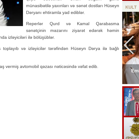
münasibətilə yaxınları və sənət dostları Hüseyn
KULT
Dəryanı ehtiramla yad ediblər.
Reperlər Qurd və Kamal Qarabasma
sənətçinin məzarını ziyarət edərək həmin
a izləyiciləri ilə bölüşüblər.
toplayıb və izləyicilər tərəfindən Hüseyn Dərya ilə bağlı
ş vermiş avtomobil qəzası nəticəsində vəfat edib.
Emi
Elşad Xosenin ölüm xəbəri yayıldı