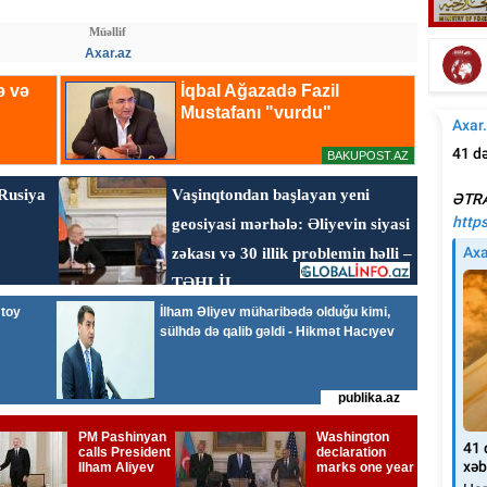
Emi
Elşad Xosenin ölüm xəbəri yayıldı
Müəllif
Axar.az