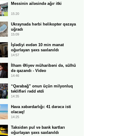
Messinin ailəsində ağır itki
15:20
Ukraynada hərbi helikopter qəzaya
uğradı
15:09
İşlədiyi evdən 10 min manat
oğurlayan şəxs saxlanıldı
14:57
İlham Əliyev müharibəni də, sülhü
də qazandı - Video
14:46
“Qarabağ” onun üçün milyonluq
təklifləri rədd etdi
14:35
Hava xəbərdarlığı: 41 dərəcə isti
olacaq!
14:25
Taksidən pul və bank kartları
oğurlayan şəxs saxlanıldı