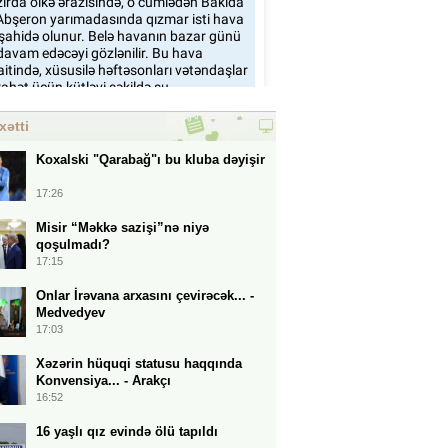
xətti
Koxalski "Qarabağ"ı bu kluba dəyişir
17:26
Misir “Məkkə sazişi”nə niyə
qoşulmadı?
17:15
Onlar İrəvana arxasını çevirəcək... -
Medvedyev
17:03
Xəzərin hüquqi statusu haqqında
Konvensiya... - Arakçı
16:52
16 yaşlı qız evində ölü tapıldı