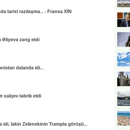
da tarixi razılaşma... - Fransa XİN
 Əliyevə zəng etdi
nistan dalanda idi...
xalqını təbrik etdi
di, lakin Zelenskinin Trampla görüşü...