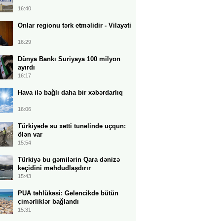
16:40
Onlar regionu tərk etməlidir - Vilayəti
16:29
Dünya Bankı Suriyaya 100 milyon
ayırdı
16:17
Hava ilə bağlı daha bir xəbərdarlıq
16:06
Türkiyədə su xətti tunelində uçqun:
ölən var
15:54
Türkiyə bu gəmilərin Qara dənizə
keçidini məhdudlaşdırır
15:43
PUA təhlükəsi: Gelencikdə bütün
çimərliklər bağlandı
15:31