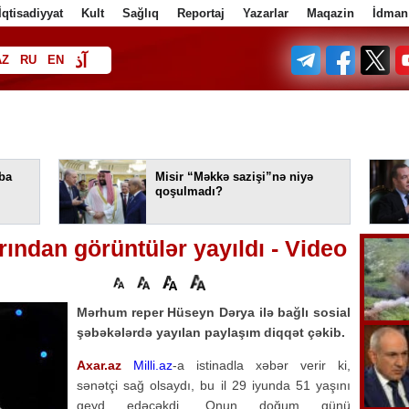
İqtisadiyyat
Kult
Sağlıq
Reportaj
Yazarlar
Maqazin
İdman
آذ
AZ
RU
EN
ف
ba
Misir “Məkkə sazişi”nə niyə
qoşulmadı?
ndan görüntülər yayıldı - Video
Mərhum reper Hüseyn Dərya ilə bağlı sosial
şəbəkələrdə yayılan paylaşım diqqət çəkib.
Axar.az
Milli.az
-a istinadla xəbər verir ki,
sənətçi sağ olsaydı, bu il 29 iyunda 51 yaşını
qeyd edəcəkdi. Onun doğum günü