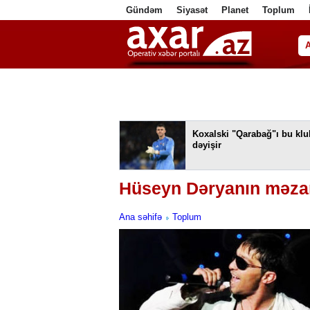
Gündəm
Siyasət
Planet
Toplum
ا
Koxalski "Qarabağ"ı bu klu
dəyişir
Hüseyn Dəryanın məzarı
Ana səhifə
Toplum