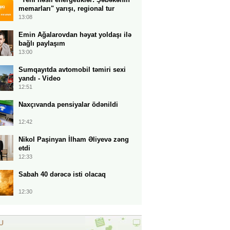
memarları" yarışı, regional tur
13:08
Emin Ağalarovdan həyat yoldaşı ilə
bağlı paylaşım
13:00
Sumqayıtda avtomobil təmiri sexi
yandı - Video
12:51
Naxçıvanda pensiyalar ödənildi
12:42
Nikol Paşinyan İlham Əliyevə zəng
etdi
12:33
Sabah 40 dərəcə isti olacaq
12:30
U