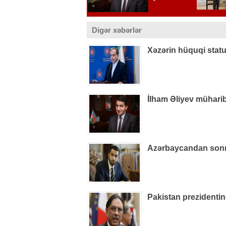
Digər xəbərlər
Xəzərin hüquqi statu
İlham Əliyev müharib
Azərbaycandan sonra
Pakistan prezidenti