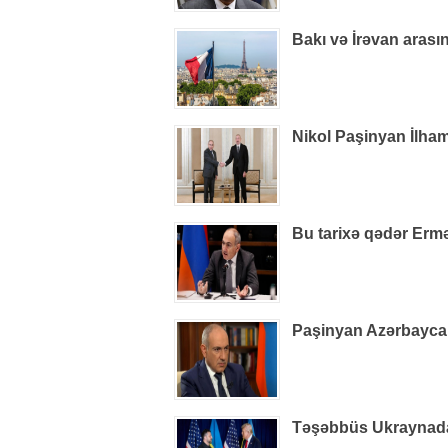
Bakı və İrəvan arasın
Nikol Paşinyan İlham
Bu tarixə qədər Ermə
Paşinyan Azərbaycan 
Təşəbbüs Ukraynada i