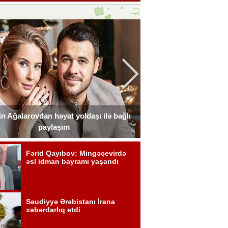
n Ağalarovdan həyat yoldaşı ilə bağlı
Blogerin əri onun ad g
paylaşım
Fot