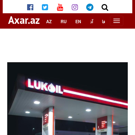
Axar.az
AZ
RU
EN
آذ
فا