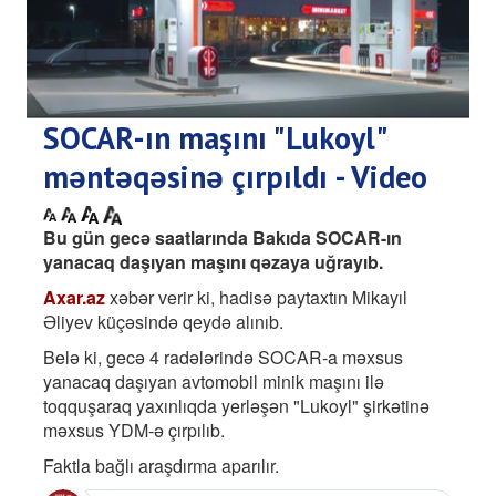
SOCAR-ın maşını "Lukoyl"
məntəqəsinə çırpıldı - Video
Bu gün gecə saatlarında Bakıda SOCAR-ın
yanacaq daşıyan maşını qəzaya uğrayıb.
Axar.az
xəbər verir ki, hadisə paytaxtın Mikayıl
Əliyev küçəsində qeydə alınıb.
Belə ki, gecə 4 radələrində SOCAR-a məxsus
yanacaq daşıyan avtomobil minik maşını ilə
toqquşaraq yaxınlıqda yerləşən "Lukoyl" şirkətinə
məxsus YDM-ə çırpılıb.
Faktla bağlı araşdırma aparılır.