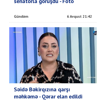
senatorla görüşdü - Foto
Gündəm
6 Avqust 21:42
Səidə Bəkirqızına qarşı
məhkəmə - Qərar elan edildi