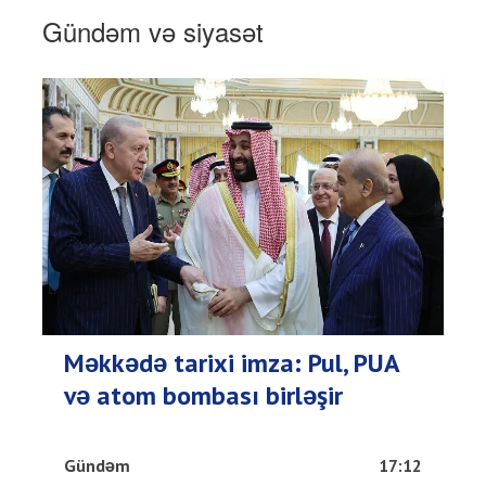
Gündəm və siyasət
Məkkədə tarixi imza: Pul, PUA
və atom bombası birləşir
Gündəm
17:12