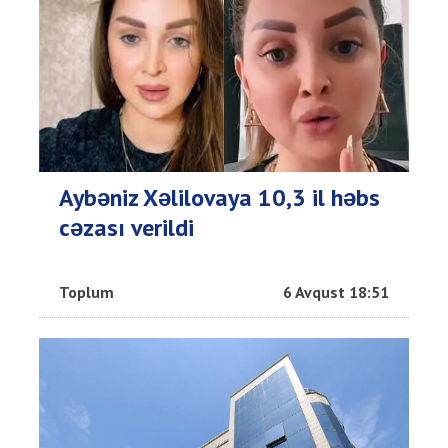
Aybəniz Xəlilovaya 10,3 il həbs
cəzası verildi
Toplum
6 Avqust 18:51