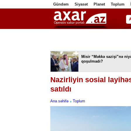
Gündəm
Siyasət
Planet
Toplum
ا
Misir “Məkkə sazişi”nə niy
qoşulmadı?
Nazirliyin sosial layih
satıldı
Ana səhifə
Toplum