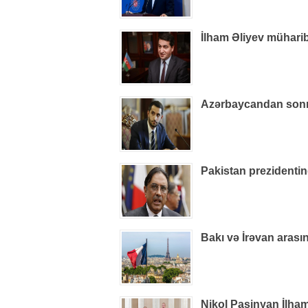
İlham Əliyev müharib
Azərbaycandan sonra
Pakistan prezidenti
Bakı və İrəvan arasın
Nikol Paşinyan İlham