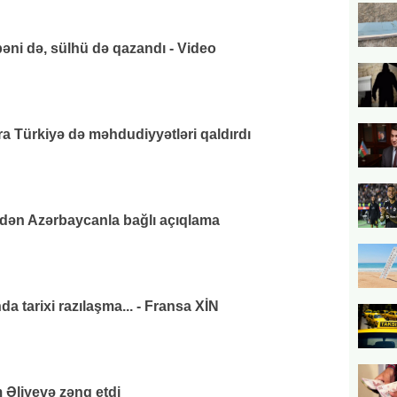
əni də, sülhü də qazandı - Video
 Türkiyə də məhdudiyyətləri qaldırdı
ndən Azərbaycanla bağlı açıqlama
da tarixi razılaşma... - Fransa XİN
 Əliyevə zəng etdi