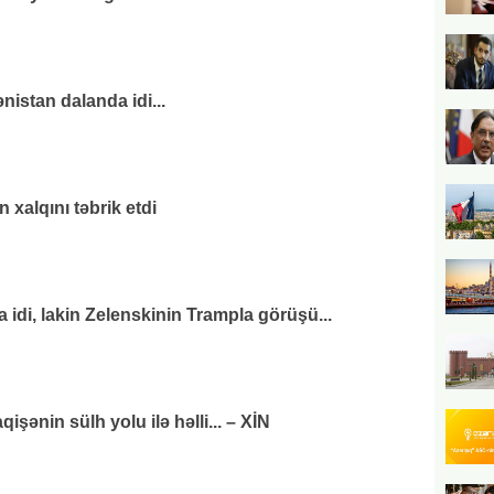
nistan dalanda idi...
xalqını təbrik etdi
di, lakin Zelenskinin Trampla görüşü...
ənin sülh yolu ilə həlli... – XİN