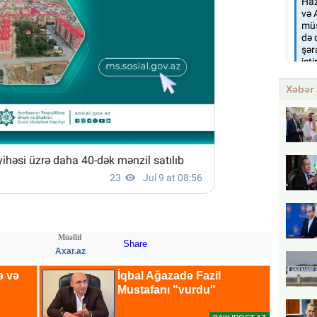
Xəbər 
Müəllif
Share
Axar.az