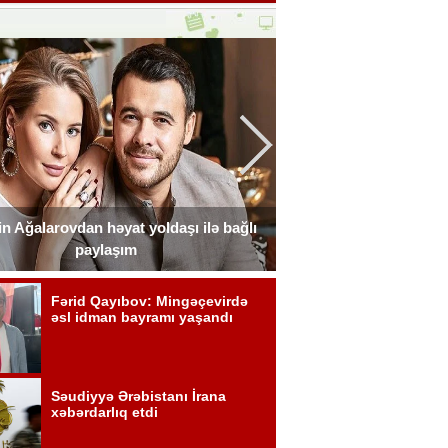
n Ağalarovdan həyat yoldaşı ilə bağlı
Blogerin əri onun ad g
paylaşım
Fot