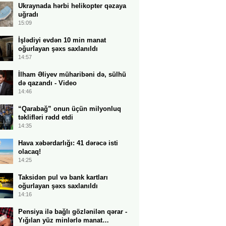
Ukraynada hərbi helikopter qəzaya
uğradı
15:09
İşlədiyi evdən 10 min manat
oğurlayan şəxs saxlanıldı
14:57
İlham Əliyev müharibəni də, sülhü
də qazandı - Video
14:46
“Qarabağ” onun üçün milyonluq
təklifləri rədd etdi
14:35
Hava xəbərdarlığı: 41 dərəcə isti
olacaq!
14:25
Taksidən pul və bank kartları
oğurlayan şəxs saxlanıldı
14:16
Pensiya ilə bağlı gözlənilən qərar -
Yığılan yüz minlərlə manat…