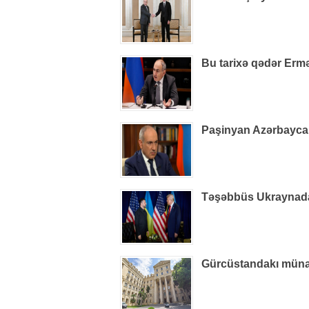
Bu tarixə qədər Ermə
Paşinyan Azərbaycan 
Təşəbbüs Ukraynada i
Gürcüstandakı münaqiş