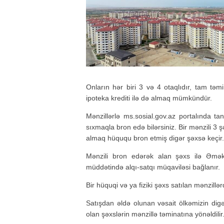
Onların hər biri 3 və 4 otaqlıdır, tam təmir
ipoteka krediti ilə də almaq mümkündür.
Mənzillərlə ms.sosial.gov.az portalında ta
sıxmaqla bron edə bilərsiniz. Bir mənzili 3 
almaq hüququ bron etmiş digər şəxsə keçir.
Mənzili bron edərək alan şəxs ilə Əmək
müddətində alqı-satqı müqaviləsi bağlanır.
Bir hüquqi və ya fiziki şəxs satılan mənzillər
Satışdan əldə olunan vəsait ölkəmizin digər
olan şəxslərin mənzillə təminatına yönəldilir