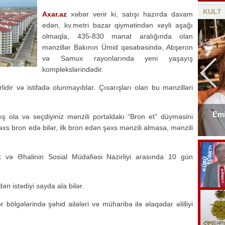
KULT
Axar.az
xəbər verir ki, satışı hazırda davam
edən, kv.metri bazar qiymətindən xeyli aşağı
olmaqla, 435-830 manat aralığında olan
mənzillər Bakının Ümid qəsəbəsində, Abşeron
və Samux rayonlarında yeni yaşayış
komplekslərindədir.
lidir və istifadə olunmayıblar. Çıxarışları olan bu mənzilləri
Emi
nış ola və seçdiyiniz mənzili portaldakı “Bron et” düyməsini
Elşad Xosenin ölüm xəbəri yayıldı
şəxs bron edə bilər, ilk bron edən şəxs mənzili almasa, mənzili
 və Əhalinin Sosial Müdafiəsi Nazirliyi arasında 10 gün
dən istədiyi sayda ala bilər.
 bölgələrində şəhid ailələri və müharibə ilə əlaqədar əlilliyi
.