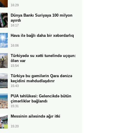
16:29
Dünya Bankı Suriyaya 100 milyon
ayırdı
16:17
Hava ilə bağlı daha bir xəbərdarlıq
16:06
Türkiyədə su xətti tunelində uçqun:
ölən var
15:54
Türkiyə bu gəmilərin Qara dənizə
keçidini məhdudlaşdırır
15:43
PUA təhlükəsi: Gelencikdə bütün
çimərliklər bağlandı
15:31
Messinin ailəsində ağır itki
15:20