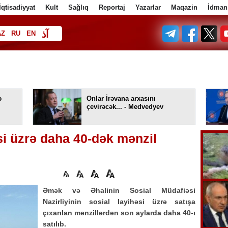
İqtisadiyyat
Kult
Sağlıq
Reportaj
Yazarlar
Maqazin
İdman
آذ
AZ
RU
EN
ف
ə
Onlar İrəvana arxasını
çevirəcək... - Medvedyev
əsi üzrə daha 40-dək mənzil
Əmək və Əhalinin Sosial Müdafiəsi
Nazirliyinin sosial layihəsi üzrə satışa
çıxarılan mənzillərdən son aylarda daha 40-ı
satılıb.