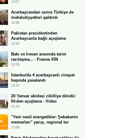
14:07
Azərbaycandan sonra Türkiyə də
məhdudiyyətləri qaldırdı
13:56
Pakistan prezidentindən
Azərbaycanla bağlı açıqlama
13:45
Bakı və İrəvan arasında tarixi
razılaşma... - Fransa XİN
13:35
İstanbulda 4 azərbaycanlı cinayət
başında yaxalandı
13:24
20 Yanvar abidəsi zibilliyə döndü:
İH-dən açıqlama - Video
13:15
"Yeni nəsil energetiklər: Şəbəkənin
memarları" yarışı, regional tur
13:08
Emin Ağalarovdan həyat yoldaşı ilə