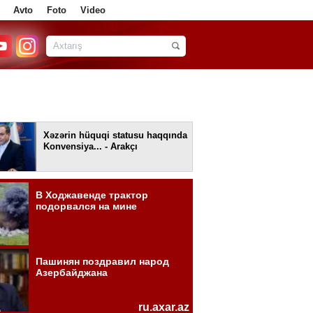
Avto
Foto
Video
Xəzərin hüquqi statusu haqqında
Konvensiya... - Arakçı