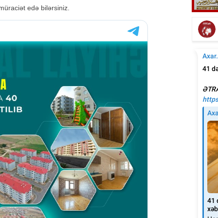
Emi
raciət edə bilərsiniz.
Elşad Xosenin ölüm xəbəri yayıldı