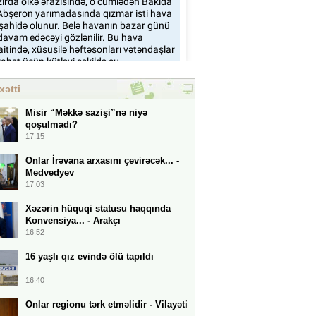
xətti
Misir “Məkkə sazişi”nə niyə
qoşulmadı?
17:15
Onlar İrəvana arxasını çevirəcək... -
Medvedyev
17:03
Xəzərin hüquqi statusu haqqında
Konvensiya... - Arakçı
16:52
16 yaşlı qız evində ölü tapıldı
16:40
Onlar regionu tərk etməlidir - Vilayəti