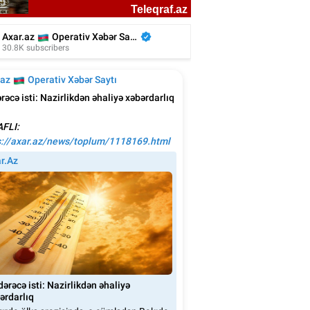
n Ağalarovdan həyat yoldaşı ilə bağlı
paylaşım