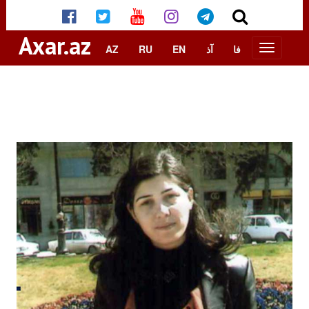
Axar.az
AZ
RU
EN
آذ
فا