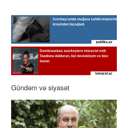
Gündəm və siyasət