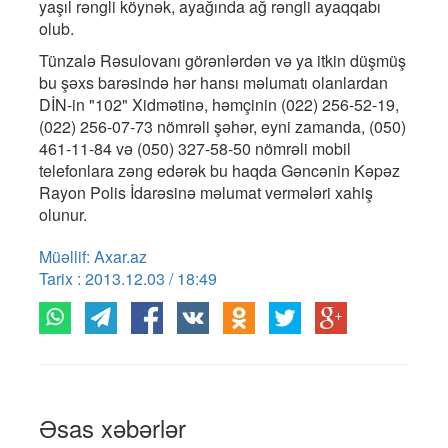
yaşıl rəngli köynək, ayağında ağ rəngli ayaqqabı
olub.
Tünzalə Rəsulovanı görənlərdən və ya itkin düşmüş
bu şəxs barəsində hər hansı məlumatı olanlardan
DİN-in "102" Xidmətinə, həmçinin (022) 256-52-19,
(022) 256-07-73 nömrəli şəhər, eyni zamanda, (050)
461-11-84 və (050) 327-58-50 nömrəli mobil
telefonlara zəng edərək bu haqda Gəncənin Kəpəz
Rayon Polis İdarəsinə məlumat vermələri xahiş
olunur.
Müəllif: Axar.az
Tarix : 2013.12.03 / 18:49
Əsas xəbərlər