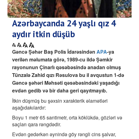
Azərbaycanda 24 yaşlı qız 4
aydır itkin düşüb
Gəncə Şəhər Baş Polis İdarəsindən
APA
-ya
verilən məlumata görə, 1989-cu ildə Şəmkir
rayonunun Çinarlı qəsəbəsində anadan olmuş
Tünzalə Zahid qızı Rəsulova bu il avqustun 1-də
Gəncə şəhəri Məhsəti qəsəbəsindəki yaşadığı
evdən gedib və bir daha geri qayıtmayıb.
İtkin düşmüş bu şəxsin xarakterik əlamətləri
aşağıdakılardır:
Boyu 1 metr 65 santimetr, orta köklükdə, gözləri və
saçları qara rəngdədir.
Evdən gedərkən əynində göy rəngli cins şalvar,