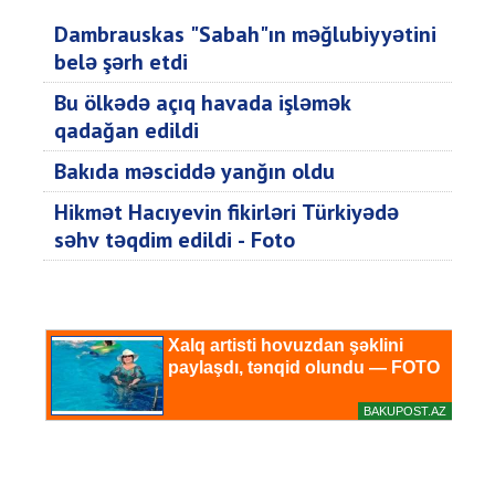
Dambrauskas "Sabah"ın məğlubiyyətini
belə şərh etdi
Bu ölkədə açıq havada işləmək
qadağan edildi
Bakıda məsciddə yanğın oldu
Hikmət Hacıyevin fikirləri Türkiyədə
səhv təqdim edildi - Foto