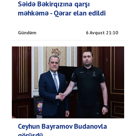
Səidə Bəkirqızına qarşı
məhkəmə - Qərar elan edildi
Gündəm
6 Avqust 21:10
Ceyhun Bayramov Budanovla
görüşdü