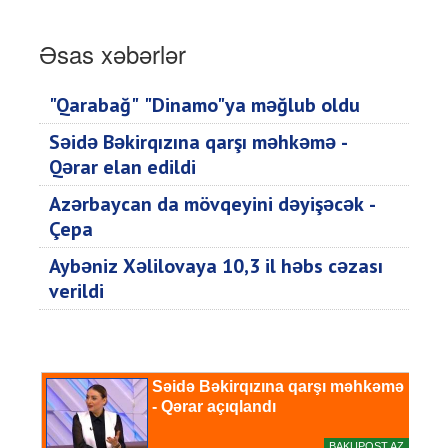
Əsas xəbərlər
"Qarabağ" "Dinamo"ya məğlub oldu
Səidə Bəkirqızına qarşı məhkəmə -
Qərar elan edildi
Azərbaycan da mövqeyini dəyişəcək -
Çepa
Aybəniz Xəlilovaya 10,3 il həbs cəzası
verildi