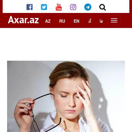
Axar.az
AZ
RU
EN
آذ
فا