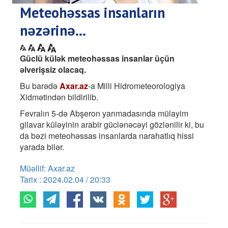
Meteohəssas insanların
nəzərinə...
Güclü külək meteohəssas insanlar üçün
əlverişsiz olacaq.
Bu barədə
Axar.az
-a Milli Hidrometeorologiya
Xidmətindən bildirilib.
Fevralın 5-də Abşeron yarımadasında mülayim
gilavar küləyinin arabir güclənəcəyi gözlənilir ki, bu
da bəzi meteohəssas insanlarda narahatlıq hissi
yarada bilər.
Müəllif: Axar.az
Tarix : 2024.02.04 / 20:33