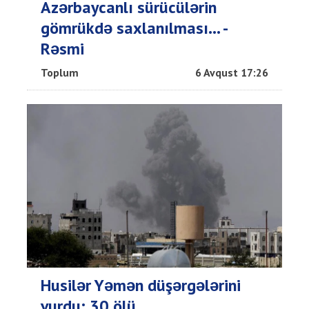
Azərbaycanlı sürücülərin
gömrükdə saxlanılması... -
Rəsmi
Toplum
6 Avqust 17:26
Husilər Yəmən düşərgələrini
vurdu: 30 ölü