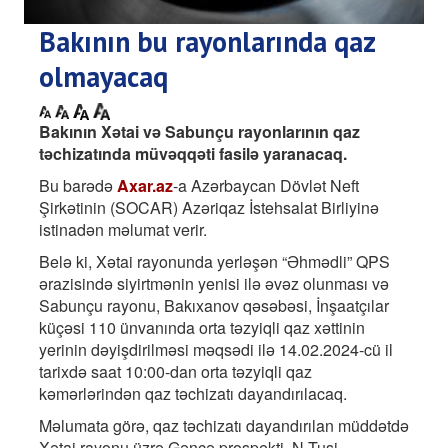
Bakının bu rayonlarında qaz
olmayacaq
Bakının Xətai və Sabunçu rayonlarının qaz
təchizatında müvəqqəti fasilə yaranacaq.
Bu barədə
Axar.az
-a Azərbaycan Dövlət Neft
Şirkətinin (SOCAR) Azəriqaz İstehsalat Birliyinə
istinadən məlumat verir.
Belə ki, Xətai rayonunda yerləşən “Əhmədli” QPS
ərazisində siyirtmənin yenisi ilə əvəz olunması və
Sabunçu rayonu, Bakıxanov qəsəbəsi, İnşaatçılar
küçəsi 110 ünvanında orta təzyiqli qaz xəttinin
yerinin dəyişdirilməsi məqsədi ilə 14.02.2024-cü il
tarixdə saat 10:00-dan orta təzyiqli qaz
kəmərlərindən qaz təchizatı dayandırılacaq.
Məlumata görə, qaz təchizatı dayandırılan müddətdə
Xətai rayonu üzrə Gəncə prospekti, N.Tusi,