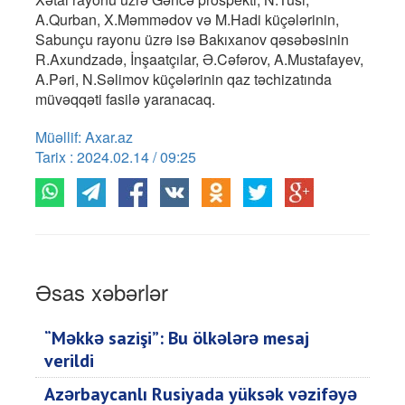
A.Qurban, X.Məmmədov və M.Hadi küçələrinin,
Sabunçu rayonu üzrə isə Bakıxanov qəsəbəsinin
R.Axundzadə, İnşaatçılar, Ə.Cəfərov, A.Mustafayev,
A.Pəri, N.Səlimov küçələrinin qaz təchizatında
müvəqqəti fasilə yaranacaq.
Müəllif: Axar.az
Tarix : 2024.02.14 / 09:25
Əsas xəbərlər
“Məkkə sazişi”: Bu ölkələrə mesaj
verildi
Azərbaycanlı Rusiyada yüksək vəzifəyə