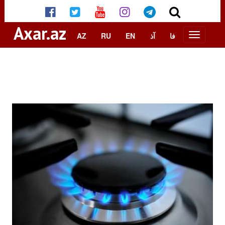
Axar.az
AZ
RU
EN
آذ
فا