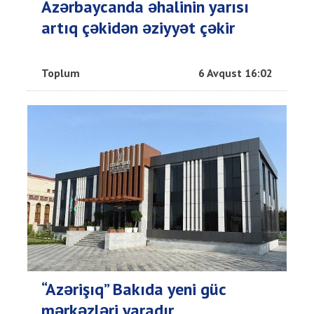
Azərbaycanda əhalinin yarısı
artıq çəkidən əziyyət çəkir
Toplum
6 Avqust 16:02
“Azərişıq” Bakıda yeni güc
mərkəzləri yaradır