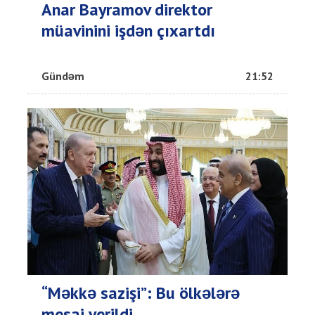
Anar Bayramov direktor
müavinini işdən çıxartdı
Gündəm
21:52
“Məkkə sazişi”: Bu ölkələrə
mesaj verildi