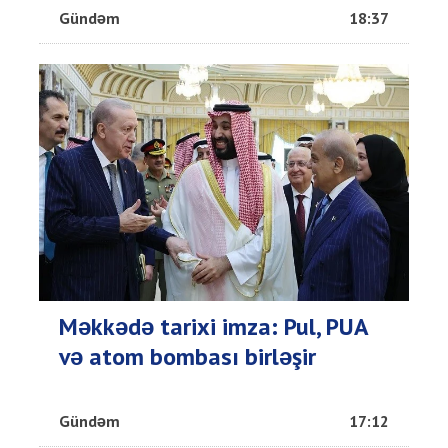
Gündəm
18:37
Məkkədə tarixi imza: Pul, PUA
və atom bombası birləşir
Gündəm
17:12