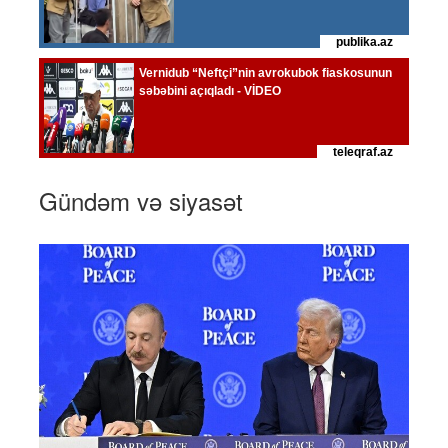
Gündəm və siyasət