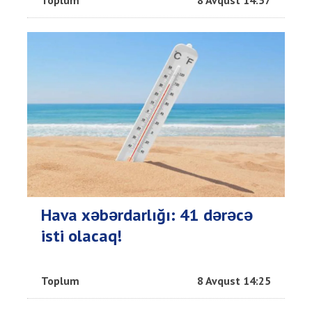
Toplum
8 Avqust 14:57
Hava xəbərdarlığı: 41 dərəcə
isti olacaq!
Toplum
8 Avqust 14:25