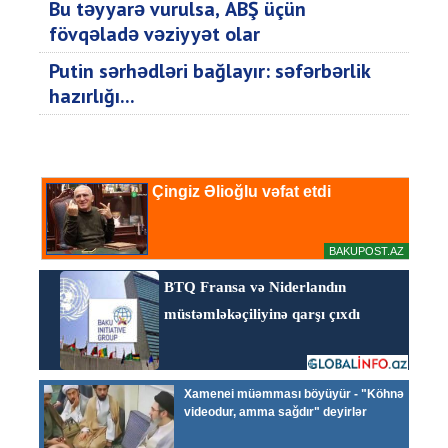
Bu təyyarə vurulsa, ABŞ üçün
fövqəladə vəziyyət olar
Putin sərhədləri bağlayır: səfərbərlik
hazırlığı...