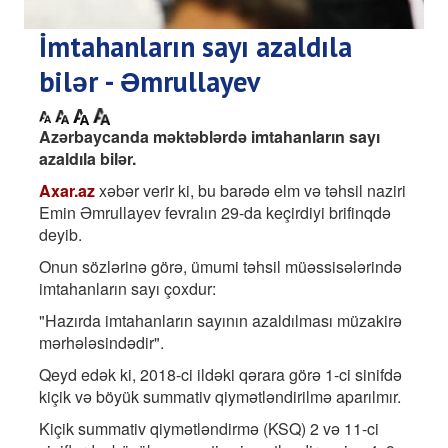
İmtahanların sayı azaldıla
bilər - Əmrullayev
Azərbaycanda məktəblərdə imtahanların sayı
azaldıla bilər.
Axar.az
xəbər verir ki, bu barədə elm və təhsil naziri
Emin Əmrullayev fevralın 29-da keçirdiyi brifinqdə
deyib.
Onun sözlərinə görə, ümumi təhsil müəssisələrində
imtahanların sayı çoxdur:
"Hazırda imtahanların sayının azaldılması müzakirə
mərhələsindədir".
Qeyd edək ki, 2018-ci ildəki qərara görə 1-ci sinifdə
kiçik və böyük summativ qiymətləndirilmə aparılmır.
Kiçik summativ qiymətləndirmə (KSQ) 2 və 11-ci