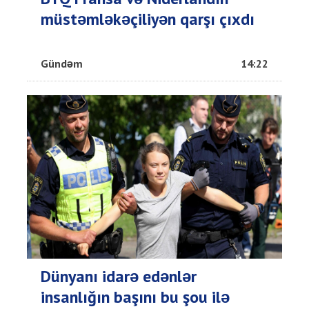
müstəmləkəçiliyən qarşı çıxdı
Gündəm
14:22
Dünyanı idarə edənlər
insanlığın başını bu şou ilə