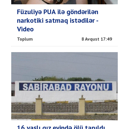
Füzuliyə PUA ilə göndərilən
narkotiki satmaq istədilər -
Video
Toplum
8 Avqust 17:49
16 yaşlı qız evində ölü tapıldı