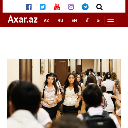
Axar.az
AZ
RU
EN
آذ
فا