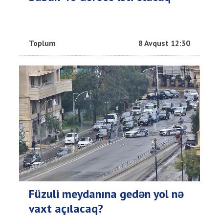
Toplum
8 Avqust 12:30
Füzuli meydanına gedən yol nə
vaxt açılacaq?