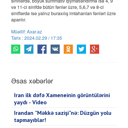
siniflərdə, böyük summativ qiymətləndirmə isə 4, 9
və 11-ci sinifdə bütün fənlər üzrə, 5,6,7 və 8-ci
siniflərdə isə yalnız buraxılış imtahanları fənləri üzrə
aparılır.
Müəllif: Axar.az
Tarix : 2024.02.29 / 17:35
Əsas xəbərlər
İran ilk dəfə Xameneinin görüntülərini
yaydı - Video
İrandan "Məkkə sazişi"nə: Düzgün yolu
tapmayıblar!