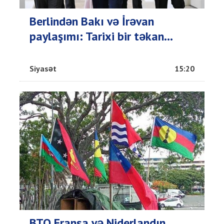
Berlindən Bakı və İrəvan
paylaşımı: Tarixi bir təkan...
Siyasət
15:20
BTQ Fransa və Niderlandın