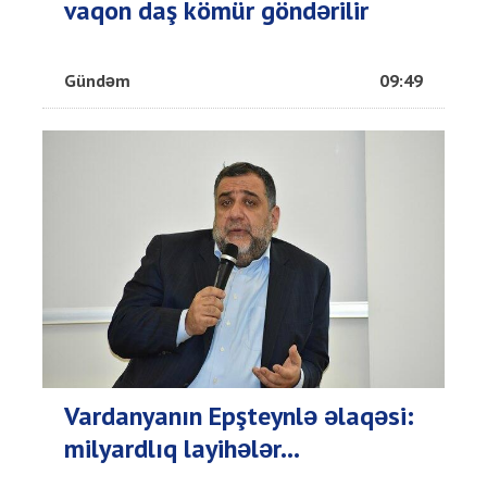
vaqon daş kömür göndərilir
Gündəm
09:49
Vardanyanın Epşteynlə əlaqəsi:
milyardlıq layihələr...