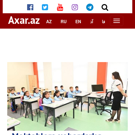
Axar.az
AZ
RU
EN
آذ
فا