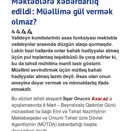
Məktəblərə xəbərdarlıq
edildi: Müəllimə gül vermək
olmaz?
Valideyn komitələrinin əsas funksiyası məktəblə
valideynlər arasında düzgün əlaqə qurmaqdır.
Lakin bəzi hallarda onlar bahalı hədiyyələr almaq
üçün pul toplamaq təşəbbüsü ilə çıxış edirlər ki,
bu da təhsil mühitinə mənfi təsir göstərir.
Müəllimi sevindirmək üçün mütləq bahalı
hədiyyələr almaq lazım deyil. Əsas olan onun
əməyinə dəyər vermək və minnətdarlıq ifadə
etməkdir.
Bu sözləri təhsil eksperti
İlqar Orucov
Axar.az
-a
açıqlamasında 8 Mart – Beynəlxalq Qadınlar Günü
münasibəti ilə bağlı Elm və Təhsil Nazirliyinin
Məktəbəqədər və Ümumi Təhsil üzrə Dövlət
Agentliyinin (MÜTDA) xəbərdarlığı haqda
danışarkən deyib.