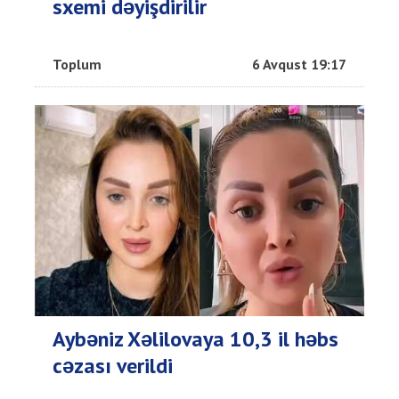
sxemi dəyişdirilir
Toplum
6 Avqust 19:17
Aybəniz Xəlilovaya 10,3 il həbs
cəzası verildi