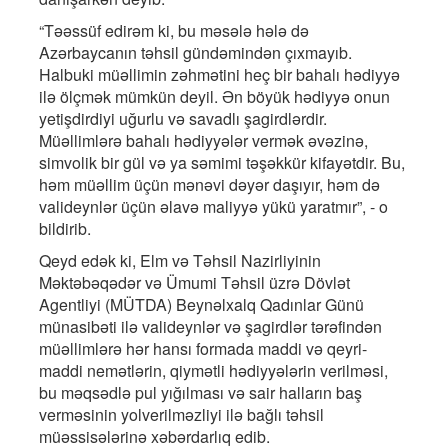
“Təəssüf edirəm ki, bu məsələ hələ də
Azərbaycanın təhsil gündəmindən çıxmayıb.
Halbuki müəllimin zəhmətini heç bir bahalı hədiyyə
ilə ölçmək mümkün deyil. Ən böyük hədiyyə onun
yetişdirdiyi uğurlu və savadlı şagirdlərdir.
Müəllimlərə bahalı hədiyyələr vermək əvəzinə,
simvolik bir gül və ya səmimi təşəkkür kifayətdir. Bu,
həm müəllim üçün mənəvi dəyər daşıyır, həm də
valideynlər üçün əlavə maliyyə yükü yaratmır”, - o
bildirib.
Qeyd edək ki, Elm və Təhsil Nazirliyinin
Məktəbəqədər və Ümumi Təhsil üzrə Dövlət
Agentliyi (MÜTDA) Beynəlxalq Qadınlar Günü
münasibəti ilə valideynlər və şagirdlər tərəfindən
müəllimlərə hər hansı formada maddi və qeyri-
maddi nemətlərin, qiymətli hədiyyələrin verilməsi,
bu məqsədlə pul yığılması və sair halların baş
verməsinin yolverilməzliyi ilə bağlı təhsil
müəssisələrinə xəbərdarlıq edib.