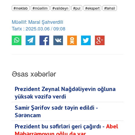
#məktəb
#müəllim
#valideyn
#pul
#ekspert
#təhsil
Müəllif: Maral Şahverdili
Tarix : 2025.03.06 / 09:08
Əsas xəbərlər
Prezident Zeynal Nağdəliyevin oğluna
yüksək vəzifə verdi
Samir Şərifov sədr təyin edildi -
Sərəncam
Prezident bu səfirləri geri çağırdı -
Abel
Məhərrəmovun oğlu da var