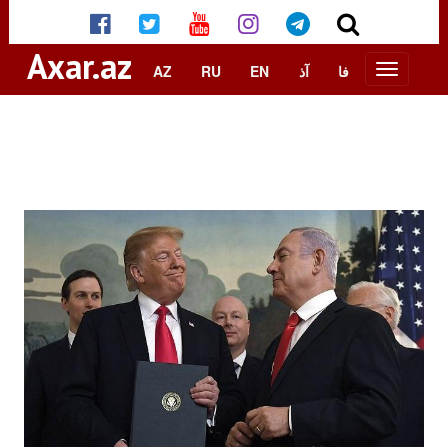
Axar.az
AZ
RU
EN
آذ
فا