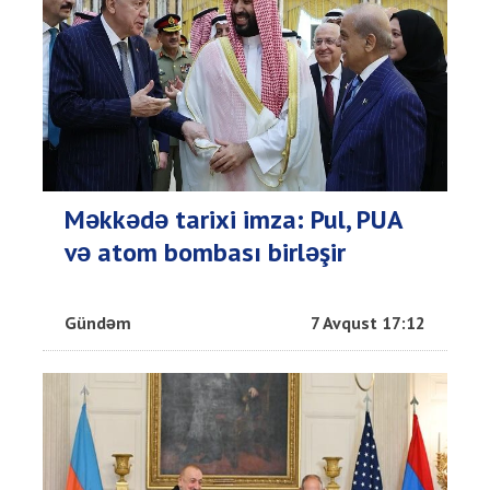
Məkkədə tarixi imza: Pul, PUA
və atom bombası birləşir
Gündəm
7 Avqust 17:12