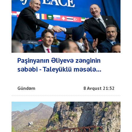
Paşinyanın Əliyevə zənginin
səbəbi - Taleyüklü məsələ...
Gündəm
8 Avqust 21:52