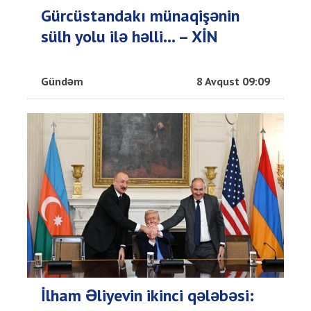
Gürcüstandakı münaqişənin
sülh yolu ilə həlli... – XİN
Gündəm
8 Avqust 09:09
İlham Əliyevin ikinci qələbəsi: