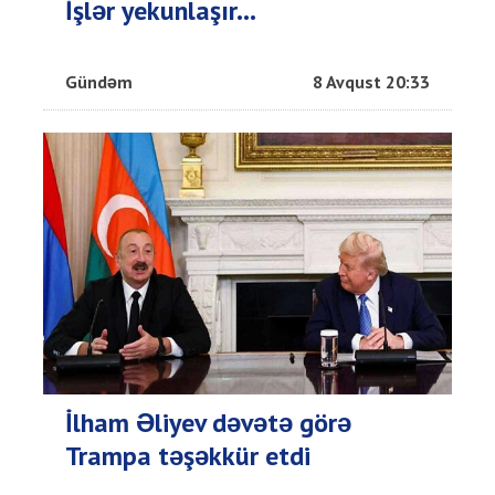
İşlər yekunlaşır...
Gündəm
8 Avqust 20:33
İlham Əliyev dəvətə görə
Trampa təşəkkür etdi