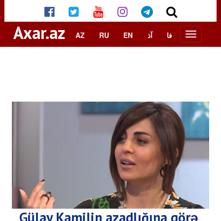
Axar.az
AZ
RU
EN
آذ
فا
Gülay Kamilin azadlığına görə