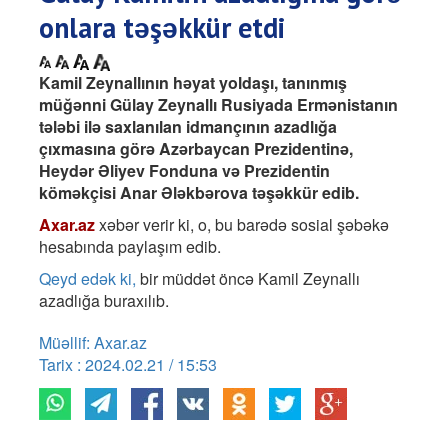
onlara təşəkkür etdi
Kamil Zeynallının həyat yoldaşı, tanınmış
müğənni Gülay Zeynallı Rusiyada Ermənistanın
tələbi ilə saxlanılan idmançının azadlığa
çıxmasına görə Azərbaycan Prezidentinə,
Heydər Əliyev Fonduna və Prezidentin
köməkçisi Anar Ələkbərova təşəkkür edib.
Axar.az
xəbər verir ki, o, bu barədə sosial şəbəkə
hesabında paylaşım edib.
Qeyd edək ki,
bir müddət öncə Kamil Zeynallı
azadlığa buraxılıb.
Müəllif: Axar.az
Tarix : 2024.02.21 / 15:53