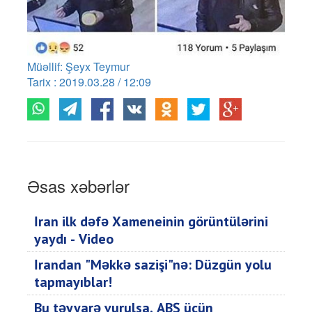
Müəllif: Şeyx Teymur
Tarix : 2019.03.28 / 12:09
Əsas xəbərlər
İran ilk dəfə Xameneinin görüntülərini
yaydı - Video
İrandan "Məkkə sazişi"nə: Düzgün yolu
tapmayıblar!
Bu təyyarə vurulsa, ABŞ üçün