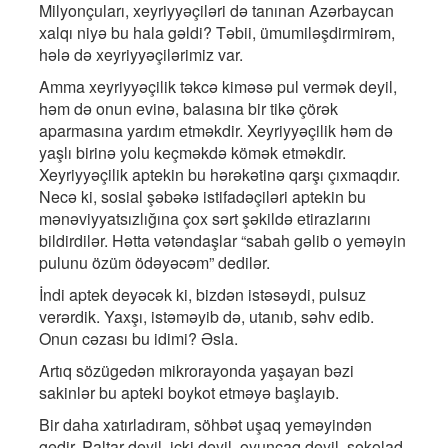
Milyonçuları, xeyriyyəçiləri də tanınan Azərbaycan
xalqı niyə bu hala gəldi? Təbii, ümumiləşdirmirəm,
hələ də xeyriyyəçilərimiz var.
Amma xeyriyyəçilik təkcə kiməsə pul vermək deyil,
həm də onun evinə, balasına bir tikə çörək
aparmasına yardım etməkdir. Xeyriyyəçilik həm də
yaşlı birinə yolu keçməkdə kömək etməkdir.
Xeyriyyəçilik aptekin bu hərəkətinə qarşı çıxmaqdır.
Necə ki, sosial şəbəkə istifadəçiləri aptekin bu
mənəviyyatsızlığına çox sərt şəkildə etirazlarını
bildirdilər. Hətta vətəndaşlar “sabah gəlib o yeməyin
pulunu özüm ödəyəcəm” dedilər.
İndi aptek deyəcək ki, bizdən istəsəydi, pulsuz
verərdik. Yaxşı, istəməyib də, utanıb, səhv edib.
Onun cəzası bu idimi? Əsla.
Artıq sözügedən mikrorayonda yaşayan bəzi
sakinlər bu apteki boykot etməyə başlayıb.
Bir daha xatırladıram, söhbət uşaq yeməyindən
gedir. Paltar deyil, içki deyil, oyuncaq deyil, şokolad