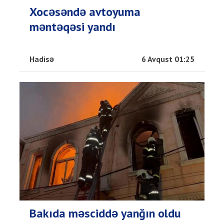
Xocəsəndə avtoyuma
məntəqəsi yandı
Hadisə
6 Avqust 01:25
Bakıda məsciddə yanğın oldu