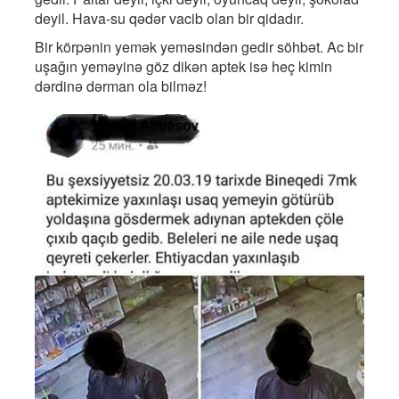
deyil. Hava-su qədər vacib olan bir qidadır.
Bir körpənin yemək yeməsindən gedir söhbət. Ac bir
uşağın yeməyinə göz dikən aptek isə heç kimin
dərdinə dərman ola bilməz!