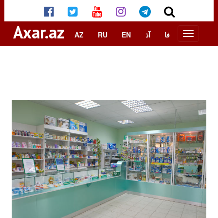
Axar.az
AZ
RU
EN
آذ
فا