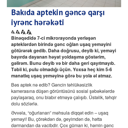
Bakıda aptekin gəncə qarşı
iyrənc hərəkəti
Binəqədidə 7-ci mikrorayonda yerləşən
apteklərdən birində gənc oğlan uşaq yeməyini
götürərək gedib. Daha doğrusu, deyib ki, yeməyi
bayırda dayanan həyat yoldaşıma göstərim,
gəlirəm. Bunu deyib və bir daha geri qayıtmayıb.
Təbii ki, pulu olmadığı üçün. Yoxsa heç kim 5-6
manatlıq uşaq yeməyinə görə bu yola əl atmaz.
Bəs aptek nə edib? Gəncin təhlükəsizlik
kamerasına düşən görüntüsünü sosial şəbəkələrdə
paylaşaraq, onu biabır etməyə çalışıb. Üstəlik, təhqir
dolu sözlərlə.
Əvvəla, “oğurlanan” məhsula diqqət edin – uşaq
yeməyi! Bu, çörəkdən də, geyimdən də, hətta
dərmandan da vacibdir. Çox güman ki, həmin gənc