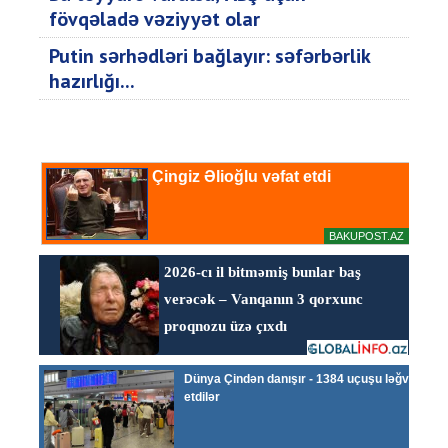
fövqəladə vəziyyət olar
Putin sərhədləri bağlayır: səfərbərlik
hazırlığı...