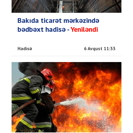
Bakıda ticarət mərkəzində
bədbəxt hadisə -
Yeniləndi
Hadisə
6 Avqust 11:33