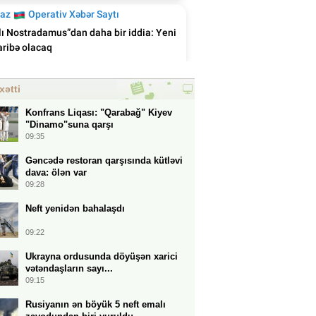
xətti
Konfrans Liqası: "Qarabağ" Kiyev
"Dinamo"suna qarşı
09:35
Gəncədə restoran qarşısında kütləvi
dava: ölən var
09:28
Neft yenidən bahalaşdı
09:22
Ukrayna ordusunda döyüşən xarici
vətəndaşların sayı...
09:15
Rusiyanın ən böyük 5 neft emalı