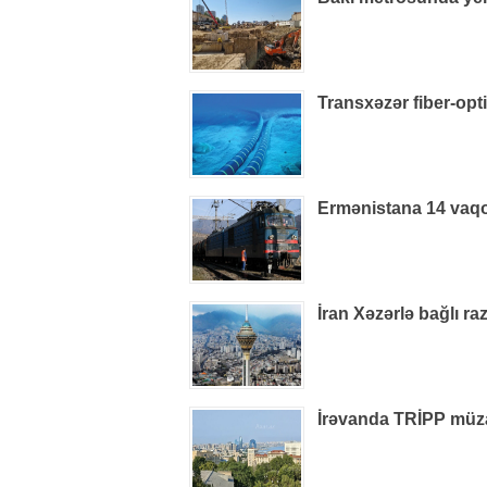
Transxəzər fiber-optik
Ermənistana 14 vaq
İran Xəzərlə bağlı ra
İrəvanda TRİPP müzak