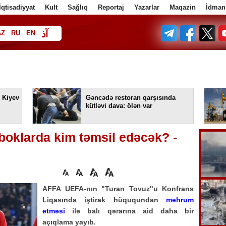
İqtisadiyyat
Kult
Sağlıq
Reportaj
Yazarlar
Maqazin
İdman
آذ
AZ
RU
EN
ف
 Kiyev
Gəncədə restoran qarşısında
kütləvi dava: ölən var
oklarda kim təmsil edəcək? -
AFFA UEFA-nın "Turan Tovuz"u Konfrans
Liqasında iştirak hüququndan
məhrum
etməsi
ilə balı qərarına aid daha bir
açıqlama yayıb.