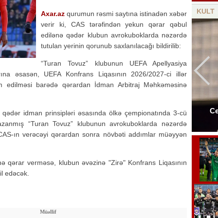
KULT
Axar.az
qurumun rəsmi saytına istinadən xəbər
verir ki, CAS tərəfindən yekun qərar qəbul
edilənə qədər klubun avrokuboklarda nəzərdə
tutulan yerinin qorunub saxlanılacağı bildirilib:
“Turan Tovuz” klubunun UEFA Apellyasiya
arına əsasən, UEFA Konfrans Liqasının 2026/2027-ci illər
 edilməsi barədə qərardan İdman Arbitraj Məhkəməsinə
Ce
 qədər idman prinsipləri əsasında ölkə çempionatında 3-cü
Şəxsi biznesi olan məşhurlar - Siyahı
qazanmış “Turan Tovuz” klubunun avrokuboklarda nəzərdə
z CAS-ın verəcəyi qərardan sonra növbəti addımlar müəyyən
ə qərar verməsə, klubun əvəzinə "Zirə" Konfrans Liqasının
l edəcək.
Müəllif