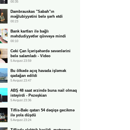
00:35
Dambrauskas "Sabah"ın
məğlubiyyətini belə şərh etdi
00:23
Bank kartları ilə bağlı
məhdudiyyətlər qüvvəyə mindi
00:10
Ceki Çan İçərişəhərdə sevənlərini
belə salamladı - Video
5 Avqust 23:59
Bu ölkədə açıq havada işləmək
qadağan edildi
5 Avqust 23:47
ABŞ 48 saat ərzində buna nail olmaq
istəyirdi - Pezeşkian
5 Avqust 23:36
Tiflis-Bakı qatarı 54 dəqiqə gecikmə
ilə yola düşdü
5 Avqust 23:24
Tiflisdə elektrik kəsildi, metronun