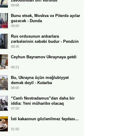
zavodundan biri vuruldu
09:08
Bunu etsək, Moskva və Piterdə ayılar
gəzəcək - Dunda
09:00
Rus ordusunun anbarlara
zərbələrinin səbəbi budur - Pendzin
08:30
Ceyhun Bayramov Ukraynaya getdi
08:21
Bu, Ukrayna üçün məğlubiyyət
demək deyil - Kutarba
08:00
“Canlı Nostradamus”dan daha bir
iddia: Yeni müharibə olacaq
07:00
İsti kakaonun gözlənilməz faydası...
01:55