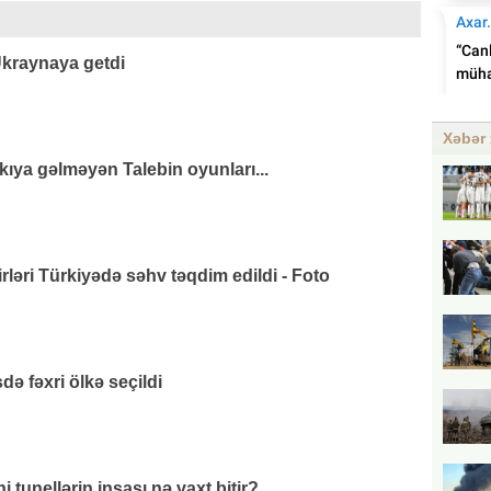
kraynaya getdi
Xəbər 
ıya gəlməyən Talebin oyunları...
rləri Türkiyədə səhv təqdim edildi - Foto
 fəxri ölkə seçildi
tunellərin inşası nə vaxt bitir?