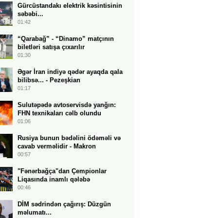
Gürcüstandakı elektrik kəsintisinin
səbəbi...
01:42
“Qarabağ” - “Dinamo” matçının
biletləri satışa çıxarılır
01:30
Əgər İran indiyə qədər ayaqda qala
bilibsə... - Pezeşkian
01:17
Sulutəpədə avtoservisdə yanğın:
FHN texnikaları cəlb olundu
01:06
Rusiya bunun bədəlini ödəməli və
cavab verməlidir - Makron
00:57
"Fənərbağça"dan Çempionlar
Liqasında inamlı qələbə
00:46
DİM sədrindən çağırış: Düzgün
məlumatı...