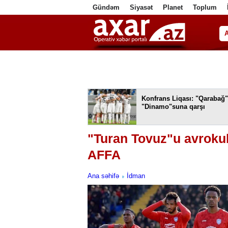
Gündəm
Siyasət
Planet
Toplum
ا
Konfrans Liqası: "Qarabağ"
"Dinamo"suna qarşı
"Turan Tovuz"u avrokub
AFFA
Ana səhifə
İdman