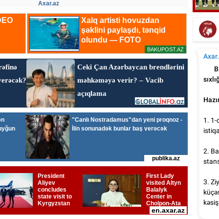
Axar.az
Ce
Şəxsi biznesi olan məşhurlar - Siyahı