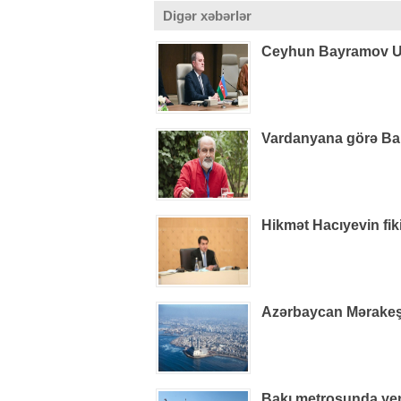
Digər xəbərlər
Ceyhun Bayramov U
Vardanyana görə Bak
Hikmət Hacıyevin fiki
Azərbaycan Mərakeşdə
Bakı metrosunda yeni 