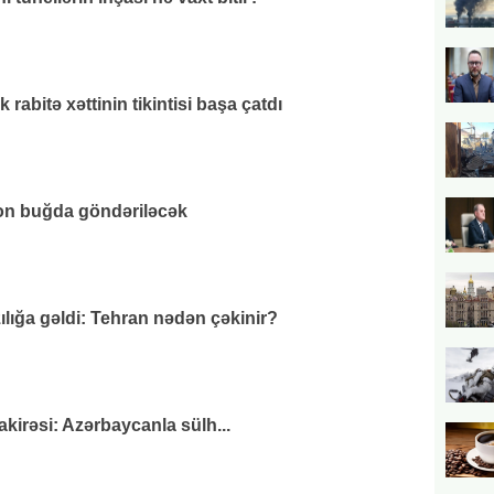
 rabitə xəttinin tikintisi başa çatdı
on buğda göndəriləcək
zılığa gəldi: Tehran nədən çəkinir?
irəsi: Azərbaycanla sülh...