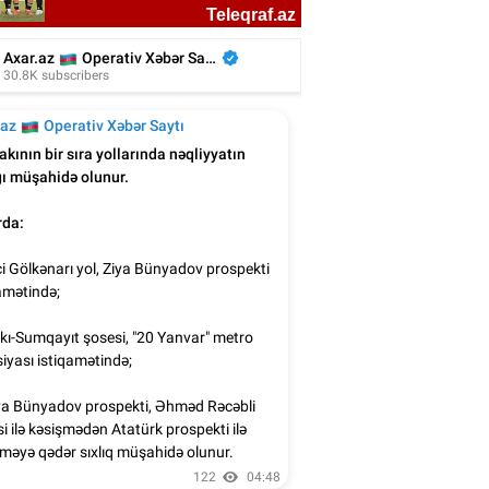
ki Çan İçərişəhərdə sevənlərini belə
salamladı - Video