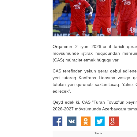
Orqanının 2 iyun 2026-cı il tarixli qər
mövsümündə iştirak hüququndan məhrum
(CAS) müraciət etmək hüququ var.
CAS tərəfindən yekun qərar qəbul edilənə
yeri tutaraq Konfrans Liqasına vəsiqə 
tutulan yeri qorunub saxlanılacaq. Yalnı
ediləcək".
Qeyd edək ki, CAS "Turan Tovuz"un xeyrin
2026-2027 mövsümündə Azərbaycanı təmsi
Tarix