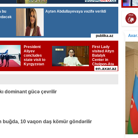
Nəriman Həsənzadə vəfat etdi
kı dominant gücə çevrilir
 buğda, 10 vaqon daş kömür göndərilir