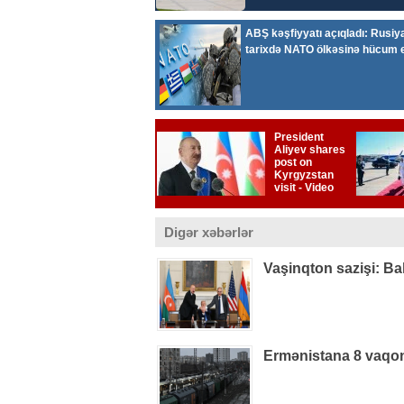
Digər xəbərlər
Vaşinqton sazişi: Ba
Ermənistana 8 vaqon