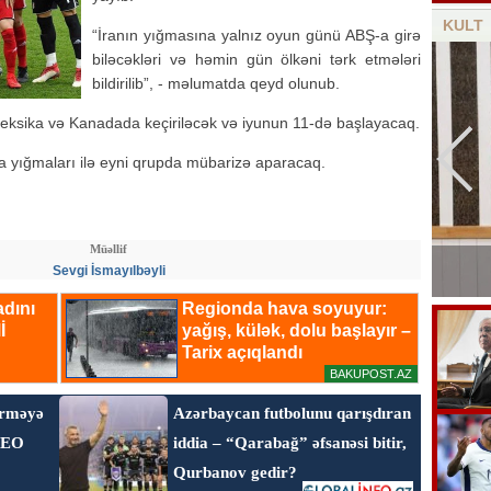
KULT
“İranın yığmasına yalnız oyun günü ABŞ-a girə
biləcəkləri və həmin gün ölkəni tərk etmələri
bildirilib”, - məlumatda qeyd olunub.
Meksika və Kanadada keçiriləcək və iyunun 11-də başlayacaq.
ya yığmaları ilə eyni qrupda mübarizə aparacaq.
Müəllif
Nəriman Həsənzadə vəfat etdi
Sevgi İsmayılbəyli