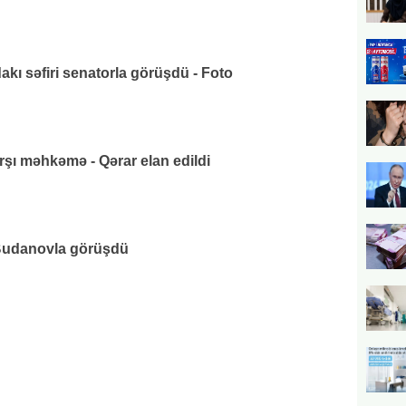
ı səfiri senatorla görüşdü - Foto
rşı məhkəmə - Qərar elan edildi
udanovla görüşdü