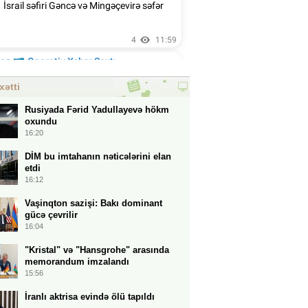
xətti
Rusiyada Fərid Yadullayevə hökm
oxundu
16:20
DİM bu imtahanın nəticələrini elan
etdi
16:12
Vaşinqton sazişi: Bakı dominant
gücə çevrilir
16:04
"Kristal" və "Hansgrohe" arasında
memorandum imzalandı
15:56
İranlı aktrisa evində ölü tapıldı