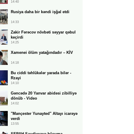
14:40
Rusiya daha bir kəndi işğal etdi
14:33
Zakir Fərəcov növbəti səyyar qəbul
keçirdi
14:25
Xamenei ölüm yatağındadır – KİV
14:18
Bu ciddi təhlükələr yarada bilər -
Rzayi
14:10
Gəncədə 20 Yanvar abidəsi zibilliyə
dönüb - Video
14:02
"Mançester Yunayted" Altayı icarəyə
verdi
13:55
SEPAH Səudiyyəyə hücuma