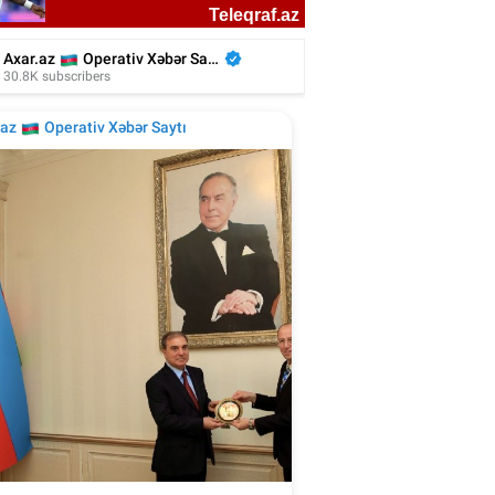
İranlı aktrisa evində ölü tapıldı