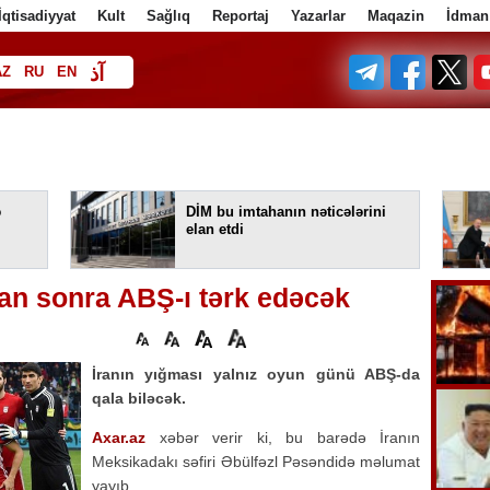
İqtisadiyyat
Kult
Sağlıq
Reportaj
Yazarlar
Maqazin
İdman
آذ
AZ
RU
EN
ف
ə
DİM bu imtahanın nəticələrini
elan etdi
an sonra ABŞ-ı tərk edəcək
İranın yığması yalnız oyun günü ABŞ-da
qala biləcək.
Axar.az
xəbər verir ki, bu barədə İranın
Meksikadakı səfiri Əbülfəzl Pəsəndidə məlumat
yayıb.