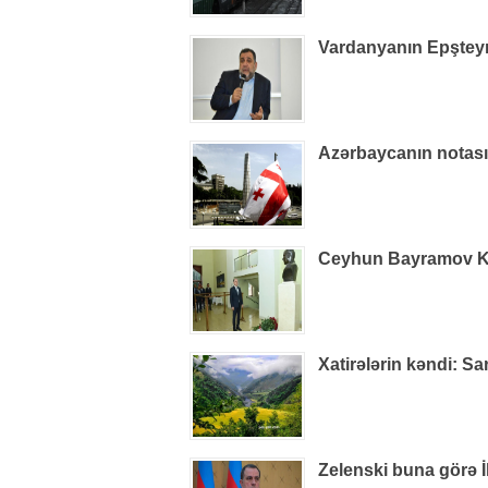
Vardanyanın Epşteynlə
Azərbaycanın notas
Ceyhun Bayramov Kiye
Xatirələrin kəndi: S
Zelenski buna görə İ