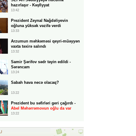
hazırlaşır - Kəşfiyyat
13:42
Prezident Zeynal Nağdəliyevin
oğluna yüksək vəzifə verdi
13:33
Arzumun məhkəməsi qeyri-müəyyən
vaxta təxirə salındı
13:32
Samir Şərifov sədr təyin edildi -
Sərəncam
13:24
Sabah hava necə olacaq?
13:22
Prezident bu səfirləri geri çağırdı -
Abel Məhərrəmovun oğlu da var
13:22
U