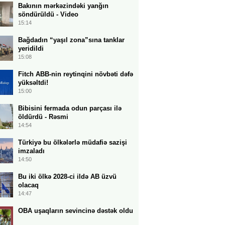
Bakının mərkəzindəki yanğın
söndürüldü - Video
15:14
Bağdadın “yaşıl zona”sına tanklar
yeridildi
15:08
Fitch ABB-nin reytinqini növbəti dəfə
yüksəltdi!
15:00
Bibisini fermada odun parçası ilə
öldürdü - Rəsmi
14:54
Türkiyə bu ölkələrlə müdafiə sazişi
imzaladı
14:50
Bu iki ölkə 2028-ci ildə AB üzvü
olacaq
14:47
OBA uşaqların sevincinə dəstək oldu