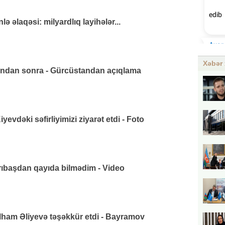
 əlaqəsi: milyardlıq layihələr...
Xəbər 
ından sonra - Gürcüstandan açıqlama
vdəki səfirliyimizi ziyarət etdi - Foto
arıbaşdan qayıda bilmədim - Video
lham Əliyevə təşəkkür etdi - Bayramov