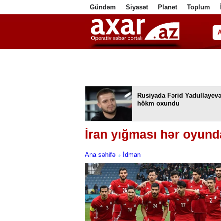
Gündəm
Siyasət
Planet
Toplum
ا
Rusiyada Fərid Yadullayev
hökm oxundu
İran yığması hər oyund
Ana səhifə
İdman