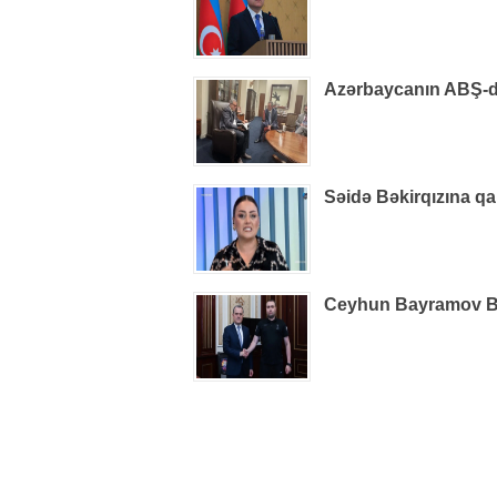
Azərbaycanın ABŞ-dak
Səidə Bəkirqızına qa
Ceyhun Bayramov B