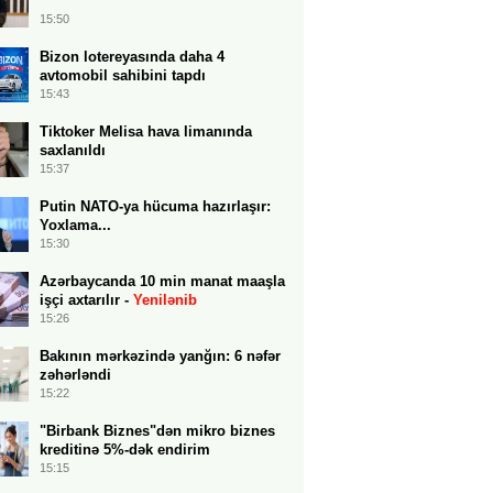
15:50
Bizon lotereyasında daha 4
avtomobil sahibini tapdı
15:43
Tiktoker Melisa hava limanında
saxlanıldı
15:37
Putin NATO-ya hücuma hazırlaşır:
Yoxlama...
15:30
Azərbaycanda 10 min manat maaşla
işçi axtarılır -
Yenilənib
15:26
Bakının mərkəzində yanğın: 6 nəfər
zəhərləndi
15:22
"Birbank Biznes"dən mikro biznes
kreditinə 5%-dək endirim
15:15