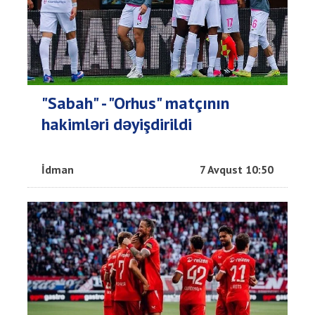
"Sabah" - "Orhus" matçının
hakimləri dəyişdirildi
İdman
7 Avqust 10:50