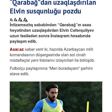
“Qarabağ”dan uzaqlaşdırılan
Elvin susqunluğu pozdu
İntizamsızlıq səbəbindən “Qarabağ”ın əsas
heyətindən uzaqlaşdırılan Elvin Cəfərquliyev
uzun fasilədən sonra İnstaqram hesabında
paylaşım edib.
Axar.az
xəbər verir ki, hazırda Azərbaycan milli
komandasının düşərgəsində olan sol cinah
müdafiəçisi yeni fotolarını izləyiciləri ilə bölüşüb.
Futbolçu paylaşımına “Mən buradayam” şərhini
əlavə edib.