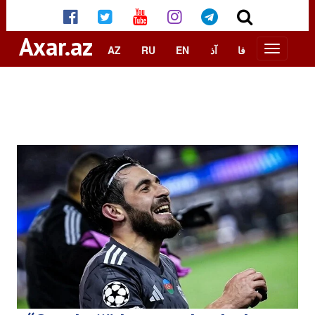
Axar.az
AZ
RU
EN
آذ
فا