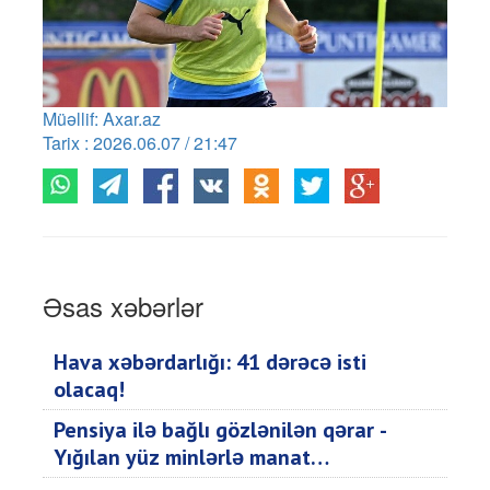
Müəllif: Axar.az
Tarix : 2026.06.07 / 21:47
Əsas xəbərlər
Hava xəbərdarlığı: 41 dərəcə isti
olacaq!
Pensiya ilə bağlı gözlənilən qərar -
Yığılan yüz minlərlə manat…