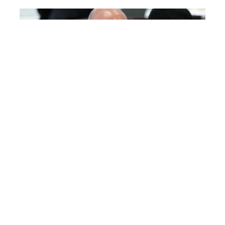
UEFA bu oyuna Asim Xudiyevi
təyin etdi
İdman
6 Avqust 18:22