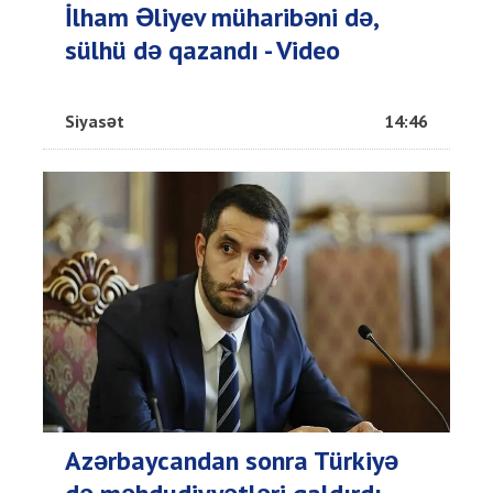
İlham Əliyev müharibəni də,
sülhü də qazandı - Video
Siyasət
14:46
Azərbaycandan sonra Türkiyə