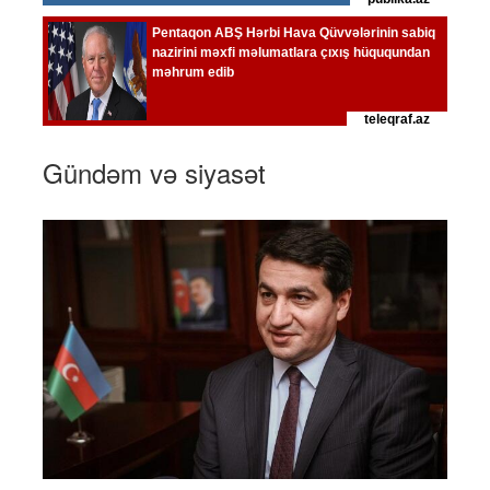
Gündəm və siyasət