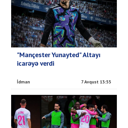
"Mançester Yunayted" Altayı
icarəyə verdi
İdman
7 Avqust 13:55