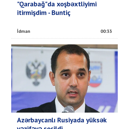
"Qarabağ"da xoşbəxtliyimi
itirmişdim - Buntiç
İdman
00:33
Azərbaycanlı Rusiyada yüksək
vəzifəyə seçildi