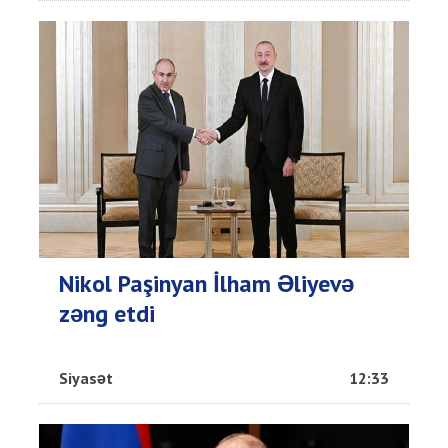
Nikol Paşinyan İlham Əliyevə
zəng etdi
Siyasət
12:33