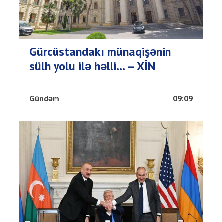
Gürcüstandakı münaqişənin
sülh yolu ilə həlli... – XİN
Gündəm
09:09