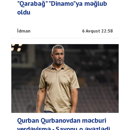
"Qarabağ" "Dinamo"ya məğlub
oldu
İdman
6 Avqust 22:58
Qurban Qurbanovdan məcburi
yerdəyişmə - Savonu o əvəzlədi