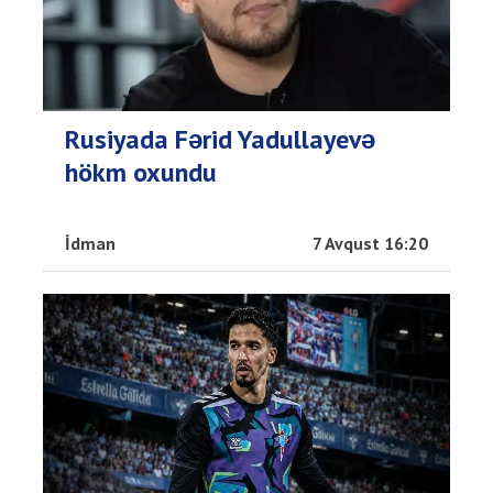
Rusiyada Fərid Yadullayevə
hökm oxundu
İdman
7 Avqust 16:20