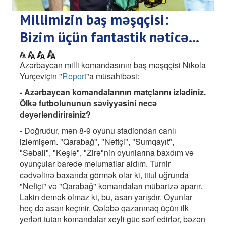
Millimizin baş məşqçisi:
Bizim üçün fantastik nəticə...
Azərbaycan milli komandasının baş məşqçisi Nikola
Yurçeviçin "
Report
"a müsahibəsi:
- Azərbaycan komandalarının matçlarını izlədiniz.
Ölkə futbolununun səviyyəsini necə
dəyərləndirirsiniz?
- Doğrudur, mən 8-9 oyunu stadiondan canlı
izləmişəm. "Qarabağ", "Neftçi", "Sumqayıt",
"Səbail", "Keşlə", "Zirə"nin oyunlarına baxdım və
oyunçular barədə məlumatlar aldım. Turnir
cədvəlinə baxanda görmək olar ki, titul uğrunda
"Neftçi" və "Qarabağ" komandaları mübarizə aparır.
Lakin demək olmaz ki, bu, asan yarışdır. Oyunlar
heç də asan keçmir. Qələbə qazanmaq üçün ilk
yerləri tutan komandalar xeyli güc sərf edirlər, bəzən