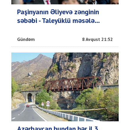
Paşinyanın Əliyevə zənginin
səbəbi - Taleyüklü məsələ...
Gündəm
8 Avqust 21:52
Azərbaycan bundan hər il 3