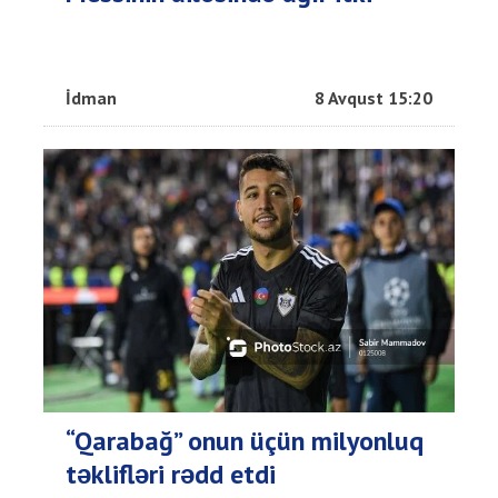
İdman
8 Avqust 15:20
“Qarabağ” onun üçün milyonluq
təklifləri rədd etdi