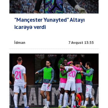
"Mançester Yunayted" Altayı
icarəyə verdi
İdman
7 Avqust 13:55