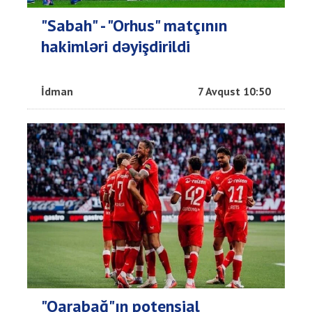
"Sabah" - "Orhus" matçının
hakimləri dəyişdirildi
İdman
7 Avqust 10:50
"Qarabağ"ın potensial