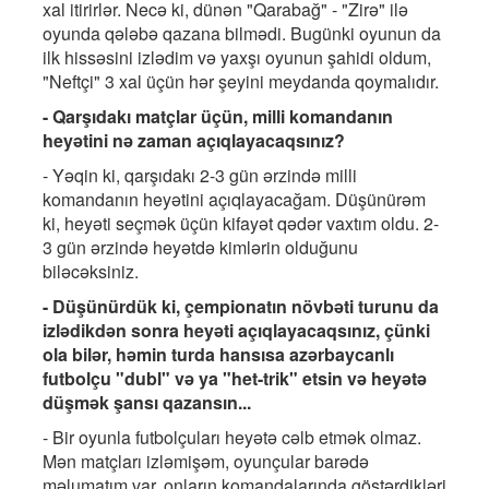
xal itirirlər. Necə ki, dünən "Qarabağ" - "Zirə" ilə
oyunda qələbə qazana bilmədi. Bugünki oyunun da
ilk hissəsini izlədim və yaxşı oyunun şahidi oldum,
"Neftçi" 3 xal üçün hər şeyini meydanda qoymalıdır.
- Qarşıdakı matçlar üçün, milli komandanın
heyətini nə zaman açıqlayacaqsınız?
- Yəqin ki, qarşıdakı 2-3 gün ərzində milli
komandanın heyətini açıqlayacağam. Düşünürəm
ki, heyəti seçmək üçün kifayət qədər vaxtım oldu. 2-
3 gün ərzində heyətdə kimlərin olduğunu
biləcəksiniz.
- Düşünürdük ki, çempionatın növbəti turunu da
izlədikdən sonra heyəti açıqlayacaqsınız, çünki
ola bilər, həmin turda hansısa azərbaycanlı
futbolçu "dubl" və ya "het-trik" etsin və heyətə
düşmək şansı qazansın...
- Bir oyunla futbolçuları heyətə cəlb etmək olmaz.
Mən matçları izləmişəm, oyunçular barədə
məlumatım var, onların komandalarında göstərdikləri