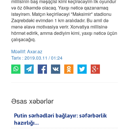
millisinin baş məşqçisi kimi keçirəcəyim ilk oyundur
və öz ölkəmdə olacaq. Yaxşı nəticə qazanamaq
istəyirəm. Matçın keçiriləcəyi "Maksimir" stadionu
Zaqrebdəki evimdən 1 km aralıdadır. Bu amil də
mənə əlavə motivasiya verir. Xorvatiya millisinə
hörmət edirik, amma dediyim kimi, yaxşı nəticə üçün
çalışacağıq.
Müəllif: Axar.az
Tarix : 2019.03.11 / 01:24
Əsas xəbərlər
Putin sərhədləri bağlayır: səfərbərlik
hazırlığı...