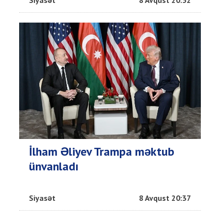
Siyasət
8 Avqust 20:52
İlham Əliyev Trampa məktub
ünvanladı
Siyasət
8 Avqust 20:37