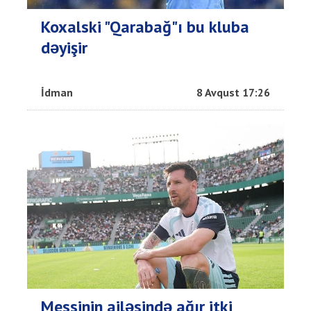
Koxalski "Qarabağ"ı bu kluba
dəyişir
İdman
8 Avqust 17:26
Messinin ailəsində ağır itki