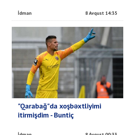
İdman
8 Avqust 14:35
"Qarabağ"da xoşbəxtliyimi
itirmişdim - Buntiç
İdman
8 Avqust 00:33