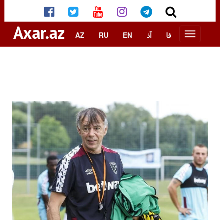
Axar.az
AZ
RU
EN
آذ
فا