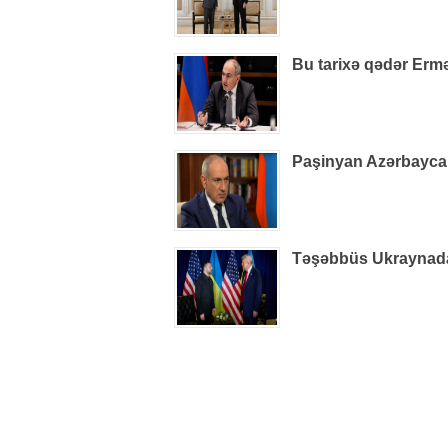
Bu tarixə qədər Ermə
Paşinyan Azərbaycan 
Təşəbbüs Ukraynada i