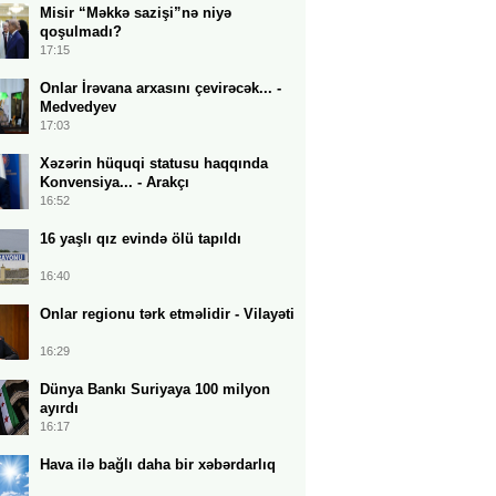
Misir “Məkkə sazişi”nə niyə
qoşulmadı?
17:15
Onlar İrəvana arxasını çevirəcək... -
Medvedyev
17:03
Xəzərin hüquqi statusu haqqında
Konvensiya... - Arakçı
16:52
16 yaşlı qız evində ölü tapıldı
16:40
Onlar regionu tərk etməlidir - Vilayəti
16:29
Dünya Bankı Suriyaya 100 milyon
ayırdı
16:17
Hava ilə bağlı daha bir xəbərdarlıq