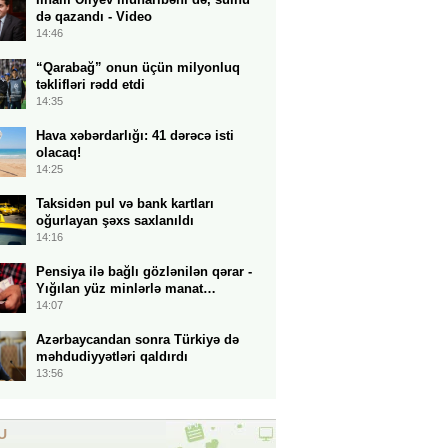
də qazandı - Video
14:46
“Qarabağ” onun üçün milyonluq
təklifləri rədd etdi
14:35
Hava xəbərdarlığı: 41 dərəcə isti
olacaq!
14:25
Taksidən pul və bank kartları
oğurlayan şəxs saxlanıldı
14:16
Pensiya ilə bağlı gözlənilən qərar -
Yığılan yüz minlərlə manat…
14:07
Azərbaycandan sonra Türkiyə də
məhdudiyyətləri qaldırdı
13:56
U