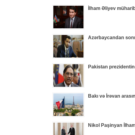
İlham Əliyev müharib
Azərbaycandan sonra
Pakistan prezidenti
Bakı və İrəvan arasın
Nikol Paşinyan İlham