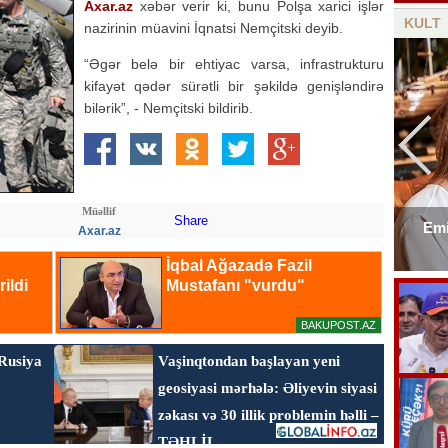
Axar.az
xəbər verir ki, bunu Polşa xarici işlər
KULT
nazirinin müavini İqnatsi Nemçitski deyib.
“Əgər belə bir ehtiyac varsa, infrastrukturu
kifayət qədər sürətli bir şəkildə genişləndirə
bilərik”, - Nemçitski bildirib.
Müəllif
Share
Emi
Axar.az
Elşad Xosenin ölüm xəbəri yayıldı