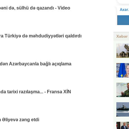
əni də, sülhü də qazandı - Video
 Türkiyə də məhdudiyyətləri qaldırdı
Xəbər 
ndən Azərbaycanla bağlı açıqlama
da tarixi razılaşma... - Fransa XİN
 Əliyevə zəng etdi