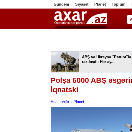
Gündəm
Siyasət
Planet
Toplum
ا
ABŞ və Ukrayna "Patriot"la
razılaşdı: Hər ay...
Polşa 5000 ABŞ əsgərin
İqnatski
Ana səhifə
Planet