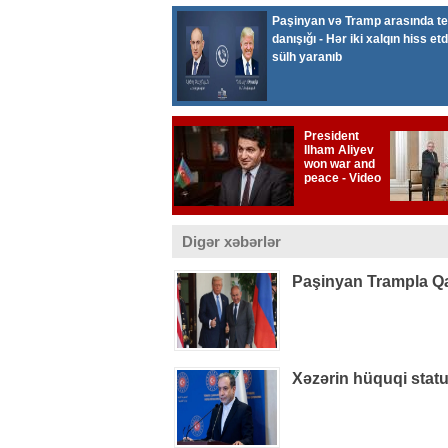
Digər xəbərlər
Paşinyan Trampla Q
Xəzərin hüquqi statu