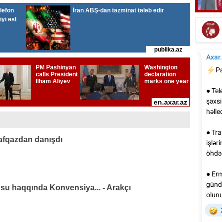
Emi
Elşad Xosenin ölüm xəbəri yayıldı
afqazdan danışdı
su haqqında Konvensiya... - Arakçı