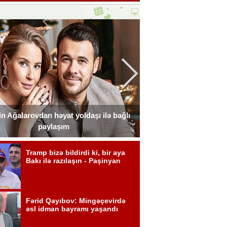
n Ağalarovdan həyat yoldaşı ilə bağlı
Blogerin əri onun ad g
paylaşım
Fot