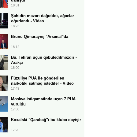
danışdı
18:31
Şəhidin məzarı dağıdıldı, ağaclar
oğurlandı - Video
18:23
Brunu Qimaraynş "Arsenal"da
18:12
Bu, Tehran üçün qəbuledilməzdir -
Arakçı
18:00
Füzuliyə PUA ilə göndərilən
narkotiki satmaq istədilər - Video
17:49
Moskva istiqamətində uçan 7 PUA
vuruldu
17:38
Koxalski "Qarabağ"ı bu kluba dəyişir
17:26