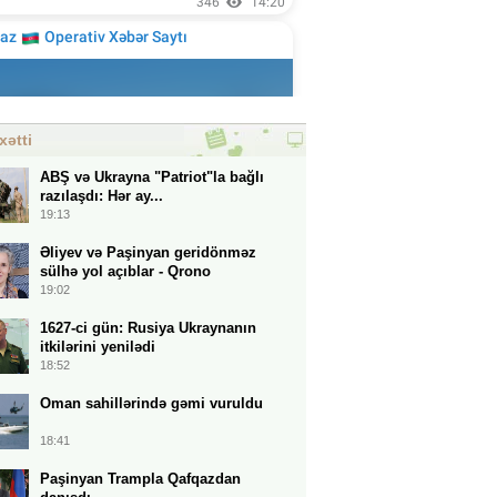
xətti
ABŞ və Ukrayna "Patriot"la bağlı
razılaşdı: Hər ay...
19:13
Əliyev və Paşinyan geridönməz
sülhə yol açıblar - Qrono
19:02
1627-ci gün: Rusiya Ukraynanın
itkilərini yenilədi
18:52
Oman sahillərində gəmi vuruldu
18:41
Paşinyan Trampla Qafqazdan