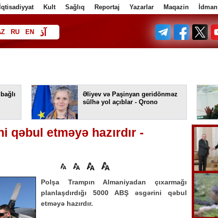
İqtisadiyyat
Kult
Sağlıq
Reportaj
Yazarlar
Maqazin
İdman
آذ
AZ
RU
EN
ف
 bağlı
Əliyev və Paşinyan geridönməz
sülhə yol açıblar - Qrono
i qəbul etməyə hazırdır -
Polşa Trampın Almaniyadan çıxarmağı
planlaşdırdığı 5000 ABŞ əsgərini qəbul
etməyə hazırdır.