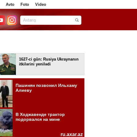
Avto
Foto
Video
1627-ci gün: Rusiya Ukraynanın
itkilərini yenilədi