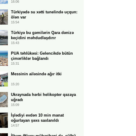
16:06
Türkiyədə su xətti tunelində uçqun:
ölən var
15:54
Türkiyə bu gəmilərin Qara dənizə
keçidini məhdudlaşdırır
15:43
PUA təhlükəsi: Gelencikdə bütün
çimərliklər bağlandı
15:31
Messinin ailəsində ağır itki
15:20
Ukraynada hərbi helikopter qəzaya
uğradı
15:09
İşlədiyi evdən 10 min manat
oğurlayan şəxs saxlanıldı
14:57
İlham Əliyev müharibəni də, sülhü