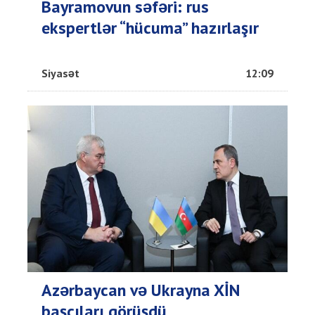
Bayramovun səfəri: rus
ekspertlər “hücuma” hazırlaşır
Siyasət
12:09
Azərbaycan və Ukrayna XİN
başçıları görüşdü