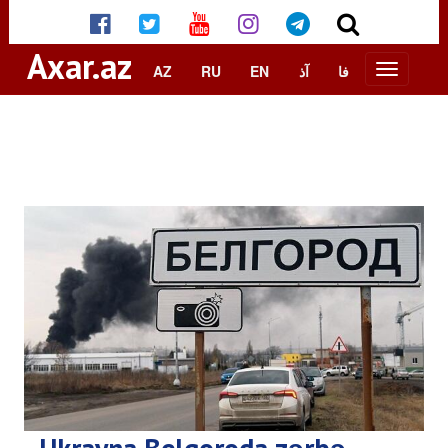
Axar.az
AZ
RU
EN
آذ
فا