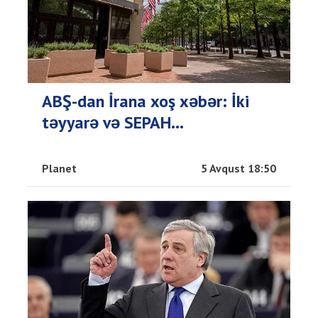
ABŞ-dan İrana xoş xəbər: İki
təyyarə və SEPAH...
Planet
5 Avqust 18:50