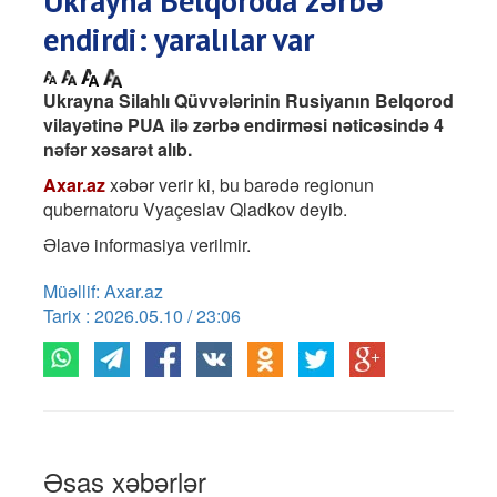
Ukrayna Belqoroda zərbə
endirdi: yaralılar var
Ukrayna Silahlı Qüvvələrinin Rusiyanın Belqorod
vilayətinə PUA ilə zərbə endirməsi nəticəsində 4
nəfər xəsarət alıb.
Axar.az
xəbər verir ki, bu barədə regionun
qubernatoru Vyaçeslav Qladkov deyib.
Əlavə informasiya verilmir.
Müəllif: Axar.az
Tarix : 2026.05.10 / 23:06
Əsas xəbərlər