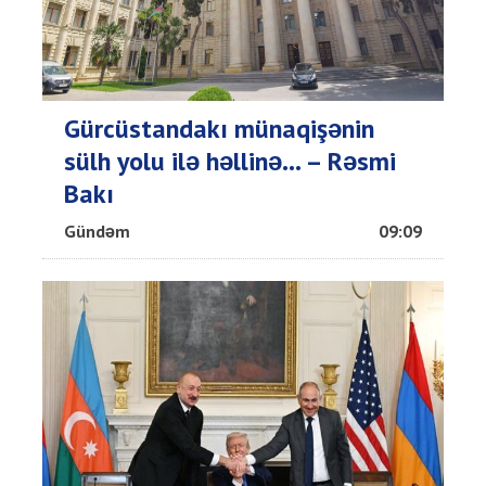
Gürcüstandakı münaqişənin
sülh yolu ilə həllinə... – Rəsmi
Bakı
Gündəm
09:09