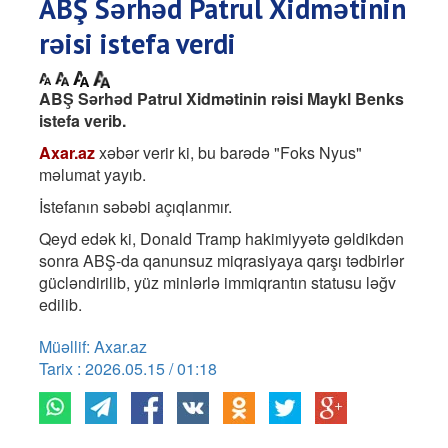
ABŞ Sərhəd Patrul Xidmətinin
rəisi istefa verdi
ABŞ Sərhəd Patrul Xidmətinin rəisi Maykl Benks
istefa verib.
Axar.az
xəbər verir ki, bu barədə "Foks Nyus"
məlumat yayıb.
İstefanın səbəbi açıqlanmır.
Qeyd edək ki, Donald Tramp hakimiyyətə gəldikdən
sonra ABŞ-da qanunsuz miqrasiyaya qarşı tədbirlər
gücləndirilib, yüz minlərlə immiqrantın statusu ləğv
edilib.
Müəllif: Axar.az
Tarix : 2026.05.15 / 01:18