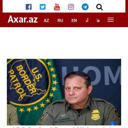
Axar.az
AZ
RU
EN
آذ
فا