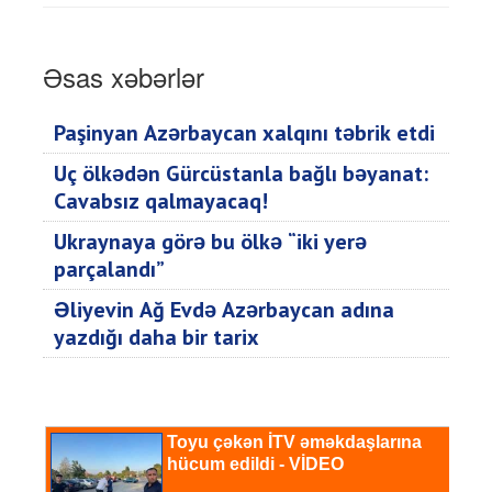
Əsas xəbərlər
Paşinyan Azərbaycan xalqını təbrik etdi
Üç ölkədən Gürcüstanla bağlı bəyanat:
Cavabsız qalmayacaq!
Ukraynaya görə bu ölkə “iki yerə
parçalandı”
Əliyevin Ağ Evdə Azərbaycan adına
yazdığı daha bir tarix