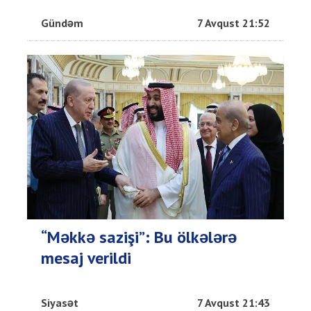
Gündəm
7 Avqust 21:52
“Məkkə sazişi”: Bu ölkələrə
mesaj verildi
Siyasət
7 Avqust 21:43