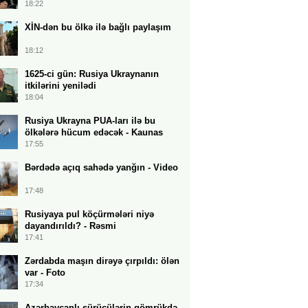
18:22
XİN-dən bu ölkə ilə bağlı paylaşım
18:12
1625-ci gün: Rusiya Ukraynanın
itkilərini yenilədi
18:04
Rusiya Ukrayna PUA-ları ilə bu
ölkələrə hücum edəcək - Kaunas
17:55
Bərdədə açıq sahədə yanğın - Video
17:48
Rusiyaya pul köçürmələri niyə
dayandırıldı? - Rəsmi
17:41
Zərdabda maşın dirəyə çırpıldı: ölən
var - Foto
17:34
Azərbaycanlı sürücülərin gömrükdə