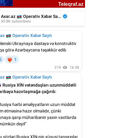
liyada oğluna 3 gün toy etdi, 6 milyon
xərclədi - Foto