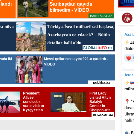
Elçinin Fəxri xiyabandakı qəbirüstü abidəsi -
İta
Foto