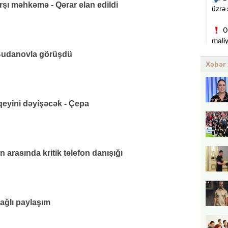
rşı məhkəmə - Qərar elan edildi
udanovla görüşdü
Xəbər 
eyini dəyişəcək - Çepa
 arasında kritik telefon danışığı
bağlı paylaşım