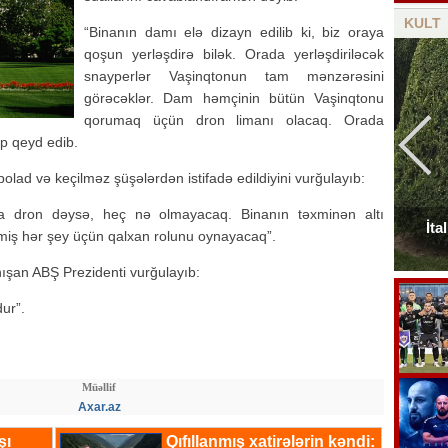
KULT
“Binanın damı elə dizayn edilib ki, biz oraya
qoşun yerləşdirə bilək. Orada yerləşdiriləcək
snayperlər Vaşinqtonun tam mənzərəsini
görəcəklər. Dam həmçinin bütün Vaşinqtonu
qorumaq üçün dron limanı olacaq. Orada
p qeyd edib.
lad və keçilməz şüşələrdən istifadə edildiyini vurğulayıb:
a dron dəysə, heç nə olmayacaq. Binanın təxminən altı
Elçinin Fəxri xiyabandakı qəbirüstü abidəsi -
İta
lmiş hər şey üçün qalxan rolunu oynayacaq”.
Foto
nışan ABŞ Prezidenti vurğulayıb:
ur”.
Müəllif
Axar.az