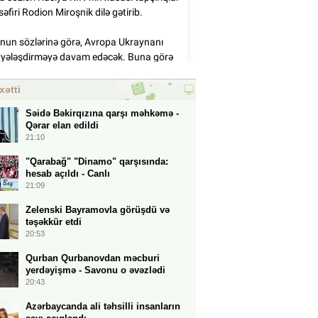
xətti
Səidə Bəkirqızına qarşı məhkəmə -
Qərar elan edildi
21:10
"Qarabağ" "Dinamo" qarşısında:
hesab açıldı - Canlı
21:09
Zelenski Bayramovla görüşdü və
təşəkkür etdi
20:53
Qurban Qurbanovdan məcburi
yerdəyişmə - Savonu o əvəzlədi
20:43
Azərbaycanda ali təhsilli insanların