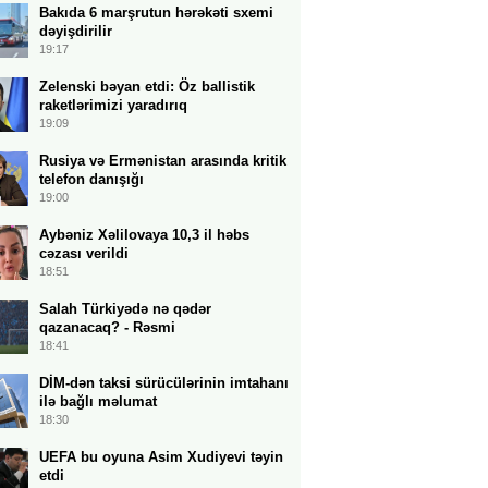
Bakıda 6 marşrutun hərəkəti sxemi
dəyişdirilir
19:17
Zelenski bəyan etdi: Öz ballistik
raketlərimizi yaradırıq
19:09
Rusiya və Ermənistan arasında kritik
telefon danışığı
19:00
Aybəniz Xəlilovaya 10,3 il həbs
cəzası verildi
18:51
Salah Türkiyədə nə qədər
qazanacaq? - Rəsmi
18:41
DİM-dən taksi sürücülərinin imtahanı
ilə bağlı məlumat
18:30
UEFA bu oyuna Asim Xudiyevi təyin
etdi