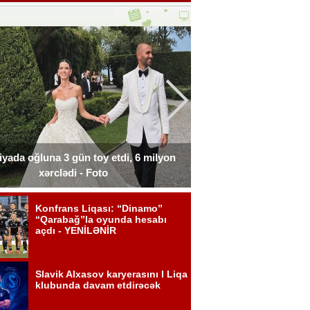
liyada oğluna 3 gün toy etdi, 6 milyon
Xərçəngdən əziyyət çə
xərclədi - Foto
payla