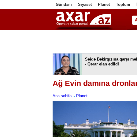
Gündəm
Siyasət
Planet
Toplum
ا
Səidə Bəkirqızına qarşı m
- Qərar elan edildi
Ağ Evin damına dronlar
Ana səhifə
Planet