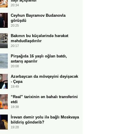
sayı açıqlandı
20:34
Ceyhun Bayramov Budanovla
görüşdü
20:25
Bakının bu küçələrində hərəkət
məhdudlaşdırılır
20:17
Pirşağıda 16 yaşlı oğlan batdı,
axtarış aparılır
20:08
Azərbaycan da mövqeyini dəyişəcək
- Çepa
19:49
“Real” tarixinin ən bahalı transferini
etdi
19:38
İrəvan dəmir yolu ilə bağlı Moskvaya
bildiriş göndərib?
19:28