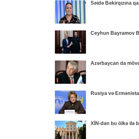
Səidə Bəkirqızına qa
Ceyhun Bayramov B
Azərbaycan da mövq
Rusiya və Ermənistan
XİN-dən bu ölkə ilə 