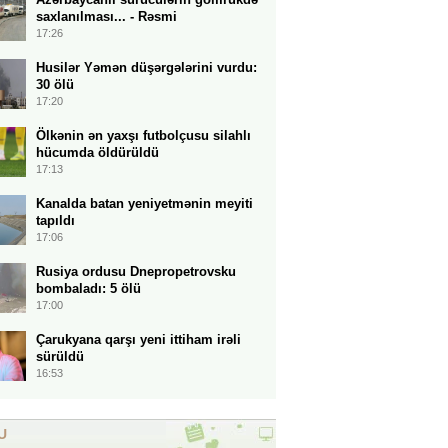
saxlanılması... - Rəsmi
17:26
Husilər Yəmən düşərgələrini vurdu:
30 ölü
17:20
Ölkənin ən yaxşı futbolçusu silahlı
hücumda öldürüldü
17:13
Kanalda batan yeniyetmənin meyiti
tapıldı
17:06
Rusiya ordusu Dnepropetrovsku
bombaladı: 5 ölü
17:00
Çarukyana qarşı yeni ittiham irəli
sürüldü
16:53
U