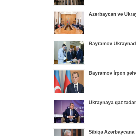
Azərbaycan və Ukray
Bayramov Ukraynada 
Bayramov İrpen şəhə
Ukraynaya qaz tədarü
Sibiqa Azərbaycana 