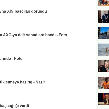
na XİN başçıları görüşdü
AXC-yə dair sənədlərə baxdı - Foto
rində - Foto
k etməyə hazırıq - Nazir
başsağlığı verdi