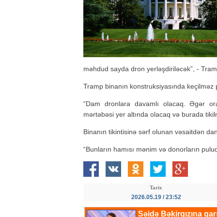
məhdud sayda dron yerləşdiriləcək”, - Tram
Tramp binanın konstruksiyasında keçilməz po
“Dam dronlara davamlı olacaq. Əgər or
mərtəbəsi yer altında olacaq və burada tiki
Binanın tikintisinə sərf olunan vəsaitdən da
“Bunların hamısı mənim və donorların pulud
Tarix
2026.05.19 / 23:52