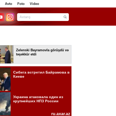
Avto
Foto
Video
Zelenski Bayramovla görüşdü və
təşəkkür etdi