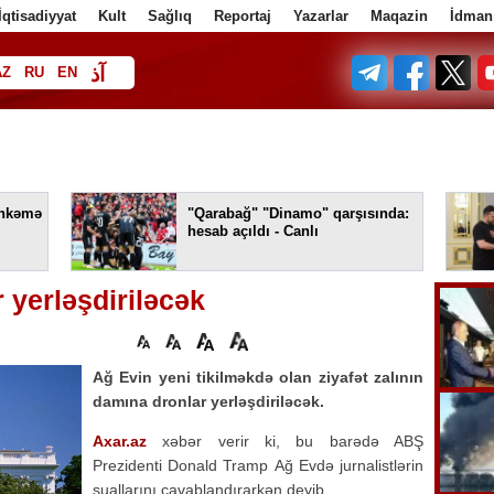
İqtisadiyyat
Kult
Sağlıq
Reportaj
Yazarlar
Maqazin
İdman
آذ
AZ
RU
EN
ف
əhkəmə
"Qarabağ" "Dinamo" qarşısında:
hesab açıldı - Canlı
 yerləşdiriləcək
Ağ Evin yeni tikilməkdə olan ziyafət zalının
damına dronlar yerləşdiriləcək.
Axar.az
xəbər verir ki, bu barədə ABŞ
Prezidenti Donald Tramp
Ağ Evdə jurnalistlərin
suallarını cavablandırarkən deyib.