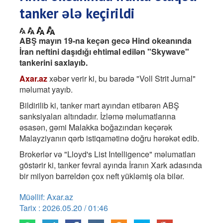
tanker ələ keçirildi
ABŞ mayın 19-na keçən gecə Hind okeanında
İran neftini daşıdığı ehtimal edilən "Skywave"
tankerini saxlayıb.
Axar.az
xəbər verir ki, bu barədə "Voll Strit Jurnal"
məlumat yayıb.
Bildirilib ki, tanker mart ayından etibarən ABŞ
sanksiyaları altındadır. İzləmə məlumatlarına
əsasən, gəmi Malakka boğazından keçərək
Malayziyanın qərb istiqamətinə doğru hərəkət edib.
Brokerlər və "Lloyd's List Intelligence" məlumatları
göstərir ki, tanker fevral ayında İranın Xark adasında
bir milyon barreldən çox neft yükləmiş ola bilər.
Müəllif: Axar.az
Tarix : 2026.05.20 / 01:46