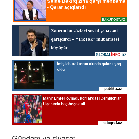
Gündəm və siyasət