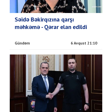
Səidə Bəkirqızına qarşı
məhkəmə - Qərar elan edildi
Gündəm
6 Avqust 21:10