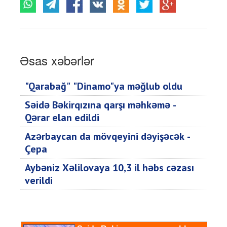
Əsas xəbərlər
"Qarabağ" "Dinamo"ya məğlub oldu
Səidə Bəkirqızına qarşı məhkəmə -
Qərar elan edildi
Azərbaycan da mövqeyini dəyişəcək -
Çepa
Aybəniz Xəlilovaya 10,3 il həbs cəzası
verildi