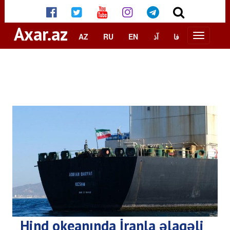
Axar.az
AZ
RU
EN
آذ
فا
Hind okeanında İranla əlaqəli