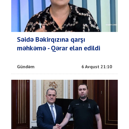
Səidə Bəkirqızına qarşı
məhkəmə - Qərar elan edildi
Gündəm
6 Avqust 21:10