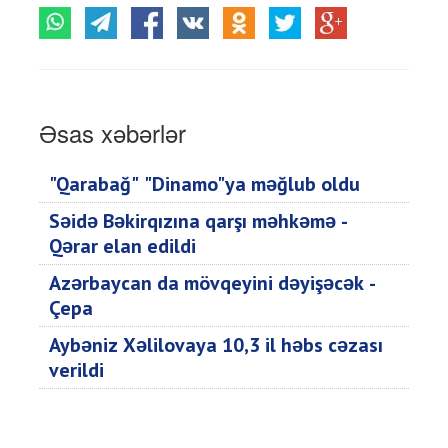
Əsas xəbərlər
"Qarabağ" "Dinamo"ya məğlub oldu
Səidə Bəkirqızına qarşı məhkəmə -
Qərar elan edildi
Azərbaycan da mövqeyini dəyişəcək -
Çepa
Aybəniz Xəlilovaya 10,3 il həbs cəzası
verildi