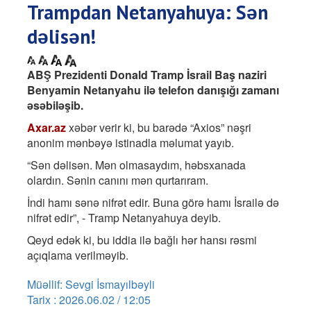
Trampdan Netanyahuya: Sən
dəlisən!
ABŞ Prezidenti Donald Tramp İsrail Baş naziri
Benyamin Netanyahu ilə telefon danışığı zamanı
əsəbiləşib.
Axar.az
xəbər verir ki, bu barədə “Axios” nəşri
anonim mənbəyə istinadla məlumat yayıb.
“Sən dəlisən. Mən olmasaydım, həbsxanada
olardın. Sənin canını mən qurtarıram.
İndi hamı sənə nifrət edir. Buna görə hamı İsrailə də
nifrət edir”, - Tramp Netanyahuya deyib.
Qeyd edək ki, bu iddia ilə bağlı hər hansı rəsmi
açıqlama verilməyib.
Müəllif: Sevgi İsmayılbəyli
Tarix : 2026.06.02 / 12:05