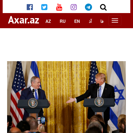
Axar.az
AZ
RU
EN
آذ
فا