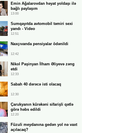
Emin Ağalarovdan həyat yoldaşı ilə
bağlı paylaşım
13:00
Sumqayıtda avtomobil təmiri sexi
yandı - Video
12:51
Naxçıvanda pensiyalar ödənildi
12:42
Nikol Paşinyan İlham Əliyevə zəng
etdi
12:33
Sabah 40 dərəcə isti olacaq
12:30
Çarukyanın kürəkəni sifarişli qətlə
görə həbs edildi
12:20
Füzuli meydanına gedən yol nə vaxt
açılacaq?