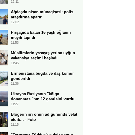
12:11
Ağdaşda nişan münaqişəsi: polis
araşdırma aparır
12:02
Pirşağıda batan 16 yaşlı oğlanın
meyiti tapıldı
11:53
Müəllimlərin yaşayış yerinə uyğun
vakansiya seçimi başladı
11:45
Ermənistana buğda və daş kömür
göndərildi
11:36
Ukrayna Rusiyanın "kölgə
donanması"nın 12 gəmisini vurdu
11:27
Blogerin əri onun ad günündə vəfat
etdib... - Foto
11:15
"Terrorsuz Türkiyə"yə dair qanun