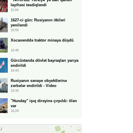
layihəsi təsdiqləndi
11:04
1627-ci gün: Rusiyanın itkiləri
yeniləndi
10:55
Xocavənddə traktor minaya düşdü
10:45
Gürcüstanda dövlət bayraqları yarıya
endirildi
10:43
Rusiyanın sənaye obyektlərinə
zərbələr endirildi - Video
10:34
"Hunday" işıq dirəyinə çırpıldı: ölən
var
10:24
U