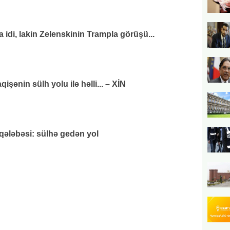
di, lakin Zelenskinin Trampla görüşü...
ənin sülh yolu ilə həlli... – XİN
 qələbəsi: sülhə gedən yol