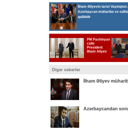
Digər xəbərlər
İlham Əliyev müharib
Azərbaycandan sonra