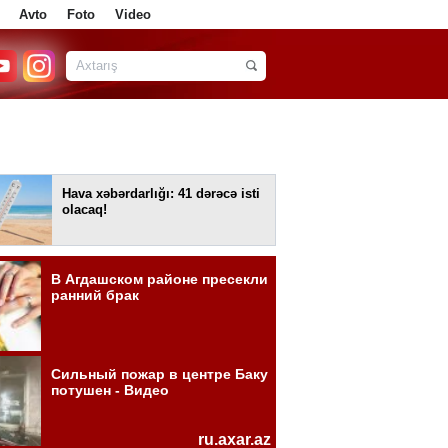
Avto
Foto
Video
Hava xəbərdarlığı: 41 dərəcə isti
olacaq!