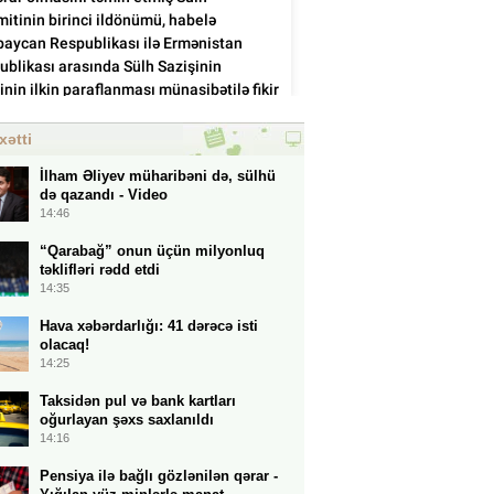
xətti
İlham Əliyev müharibəni də, sülhü
də qazandı - Video
14:46
“Qarabağ” onun üçün milyonluq
təklifləri rədd etdi
14:35
Hava xəbərdarlığı: 41 dərəcə isti
olacaq!
14:25
Taksidən pul və bank kartları
oğurlayan şəxs saxlanıldı
14:16
Pensiya ilə bağlı gözlənilən qərar -