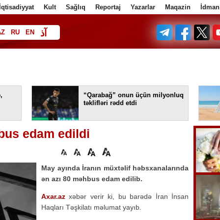
İqtisadiyyat
Kult
Sağlıq
Reportaj
Yazarlar
Maqazin
İdman
آذ
AZ
RU
EN
ف
,
“Qarabağ” onun üçün milyonluq
təklifləri rədd etdi
bus edam edildi
May ayında İranın müxtəlif həbsxanalarında
ən azı 80 məhbus edam edilib.
Axar.az
xəbər verir ki, bu barədə İran İnsan
Haqları Təşkilatı məlumat yayıb.