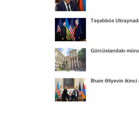
Təşəbbüs Ukraynada i
Gürcüstandakı münaqiş
İlham Əliyevin ikinci