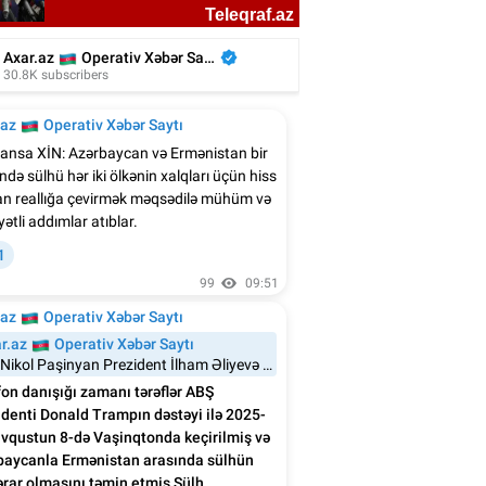
n Ağalarovdan həyat yoldaşı ilə bağlı
paylaşım