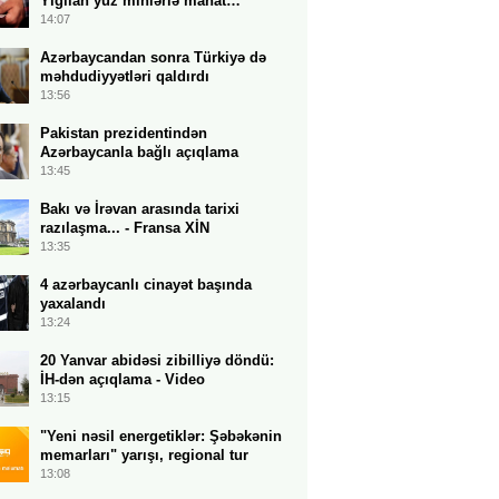
Yığılan yüz minlərlə manat…
14:07
Azərbaycandan sonra Türkiyə də
məhdudiyyətləri qaldırdı
13:56
Pakistan prezidentindən
Azərbaycanla bağlı açıqlama
13:45
Bakı və İrəvan arasında tarixi
razılaşma... - Fransa XİN
13:35
4 azərbaycanlı cinayət başında
yaxalandı
13:24
20 Yanvar abidəsi zibilliyə döndü:
İH-dən açıqlama - Video
13:15
"Yeni nəsil energetiklər: Şəbəkənin
memarları" yarışı, regional tur
13:08