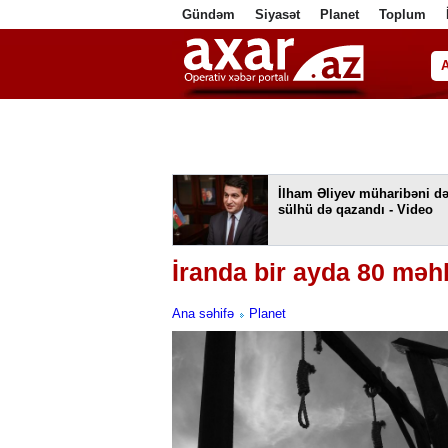
Gündəm
Siyasət
Planet
Toplum
ا
İlham Əliyev müharibəni də
sülhü də qazandı - Video
İranda bir ayda 80 məh
Ana səhifə
Planet