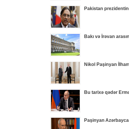
Pakistan prezidenti
Bakı və İrəvan arasın
Nikol Paşinyan İlham
Bu tarixə qədər Ermə
Paşinyan Azərbaycan 