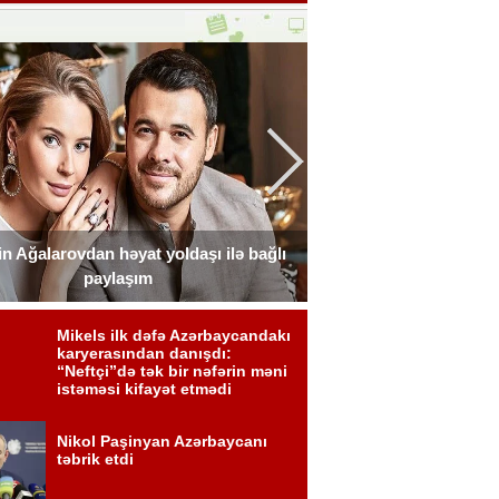
n Ağalarovdan həyat yoldaşı ilə bağlı
Blogerin əri onun ad g
paylaşım
Fot