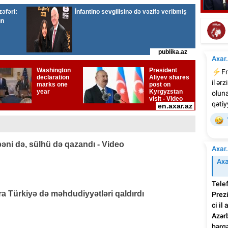
Emi
Elşad Xosenin ölüm xəbəri yayıldı
əni də, sülhü də qazandı - Video
 Türkiyə də məhdudiyyətləri qaldırdı