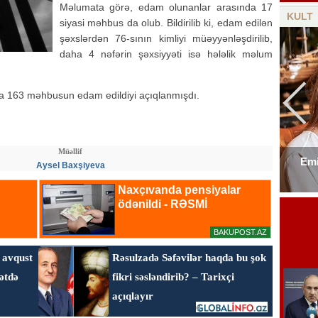
Məlumata görə, edam olunanlar arasında 17
KULT
siyasi məhbus da olub. Bildirilib ki, edam edilən
şəxslərdən 76-sının kimliyi müəyyənləşdirilib,
daha 4 nəfərin şəxsiyyəti isə hələlik məlum
da 163 məhbusun edam edildiyi açıqlanmışdı.
Müəllif
Emi
Aysel Baxşiyeva
Elşad Xosenin ölüm xəbəri yayıldı