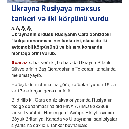
Ukrayna Rusiyaya məxsus
tankeri və iki körpünü vurdu
Ukraynanın ordusu Rusiyanın Qara dənizdəki
“kölgə donanması”nın tankerini, eləcə də iki
avtomobil körpüsünü və bir sıra komanda
məntəqələrini vurub.
Axar.az
xəbər verir ki, bu barədə Ukrayna Silahlı
Qüvvələrinin Baş Qərargahının Teleqram kanalında
məlumat yayıb.
Hərbçilərin məlumatına görə, zərbələr iyunun 16-da
və 17-nə keçən gecə endirilib.
Bildirilib ki, Qara dəniz akvatoriyasında Rusiyanın
“kölgə donanması”na aid FINA A (IMO 9283306)
tankeri vurulub. Həmin gəmi Avropa Birliyi, İsveçrə,
Böyük Britaniya, Kanada və Ukraynanın sanksiyalar
siyahısına daxildir. Tanker beynəlxalq