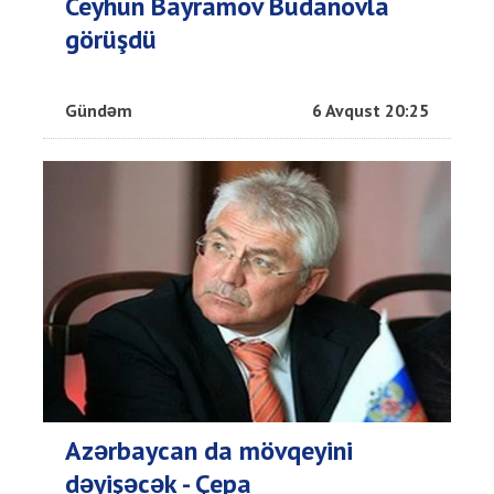
Ceyhun Bayramov Budanovla
görüşdü
Gündəm
6 Avqust 20:25
Azərbaycan da mövqeyini
dəyişəcək - Çepa