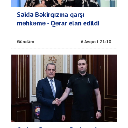
Səidə Bəkirqızına qarşı
məhkəmə - Qərar elan edildi
Gündəm
6 Avqust 21:10