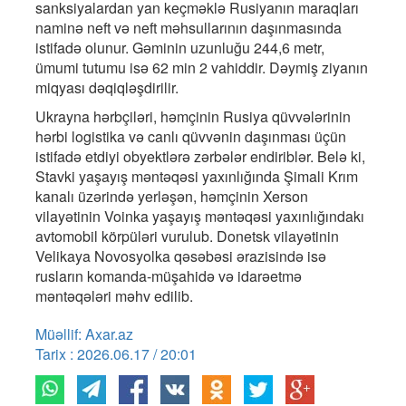
sanksiyalardan yan keçməklə Rusiyanın maraqları
naminə neft və neft məhsullarının daşınmasında
istifadə olunur. Gəminin uzunluğu 244,6 metr,
ümumi tutumu isə 62 min 2 vahiddir. Dəymiş ziyanın
miqyası dəqiqləşdirilir.
Ukrayna hərbçiləri, həmçinin Rusiya qüvvələrinin
hərbi logistika və canlı qüvvənin daşınması üçün
istifadə etdiyi obyektlərə zərbələr endiriblər. Belə ki,
Stavki yaşayış məntəqəsi yaxınlığında Şimali Krım
kanalı üzərində yerləşən, həmçinin Xerson
vilayətinin Voinka yaşayış məntəqəsi yaxınlığındakı
avtomobil körpüləri vurulub. Donetsk vilayətinin
Velikaya Novosyolka qəsəbəsi ərazisində isə
rusların komanda-müşahidə və idarəetmə
məntəqələri məhv edilib.
Müəllif: Axar.az
Tarix : 2026.06.17 / 20:01