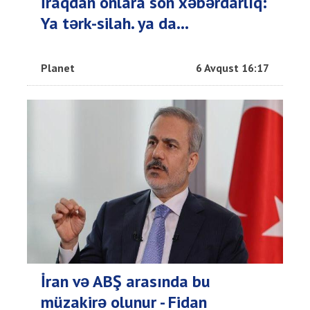
İraqdan onlara son xəbərdarlıq:
Ya tərk-silah. ya da…
Planet
6 Avqust 16:17
İran və ABŞ arasında bu
müzakirə olunur - Fidan