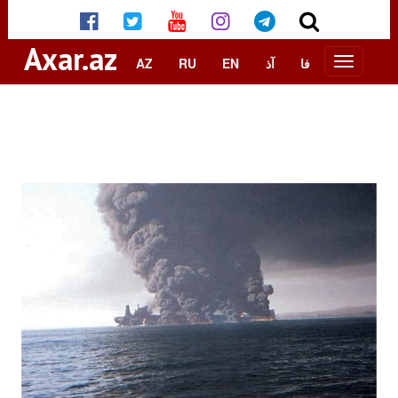
Axar.az
AZ
RU
EN
آذ
فا