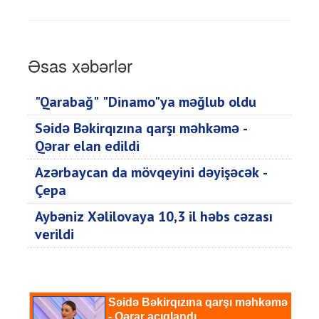
Əsas xəbərlər
"Qarabağ" "Dinamo"ya məğlub oldu
Səidə Bəkirqızına qarşı məhkəmə -
Qərar elan edildi
Azərbaycan da mövqeyini dəyişəcək -
Çepa
Aybəniz Xəlilovaya 10,3 il həbs cəzası
verildi