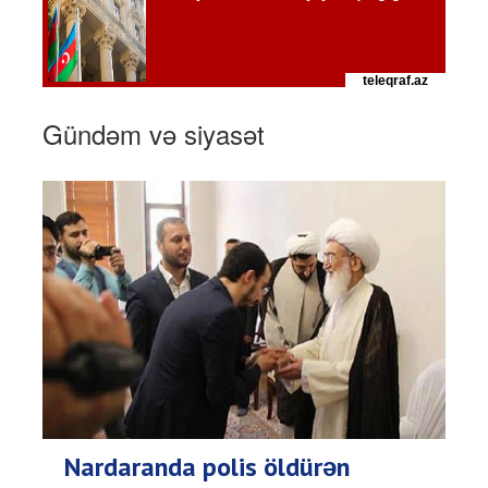
Gündəm və siyasət
Nardaranda polis öldürən