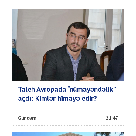
Taleh Avropada “nümayəndəlik”
açdı: Kimlər himayə edir?
Gündəm
21:47