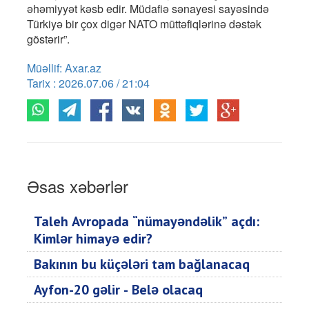
əhəmiyyət kəsb edir. Müdafiə sənayesi sayəsində
Türkiyə bir çox digər NATO müttəfiqlərinə dəstək
göstərir”.
Müəllif: Axar.az
Tarix : 2026.07.06 / 21:04
Əsas xəbərlər
Taleh Avropada “nümayəndəlik” açdı:
Kimlər himayə edir?
Bakının bu küçələri tam bağlanacaq
Ayfon-20 gəlir - Belə olacaq