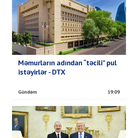
Məmurların adından “təcili” pul
istəyirlər - DTX
Gündəm
19:09