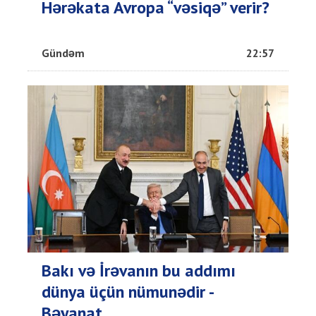
Hərəkata Avropa “vəsiqə” verir?
Gündəm
22:57
Bakı və İrəvanın bu addımı
dünya üçün nümunədir -
Bəyanat