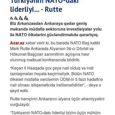
Türkiyənin NATO-dakı
liderliyi... - Rutte
Biz Arkanzasdan Ankaraya qədər geniş
məkanda müdafiə sektoruna investisiyalar yolu
ilə NATO ölkələrini gücləndirməkdə qərarlıyıq.
Axar.az
xəbər verir ki, bu barədə NATO Baş katibi
Mark Rutte Ankarada Alyansın 36-cı Dövlət və
Hökumət Başçıları sammitinin açılışına həsr
olunmuş mətbuat konfransında bildirib.
“Keçən il Haaqada çox şeyə nail olduq və indi
razılaşmaları həyata keçirməliyik. Bütün NATO
ölkələri müdafiə xərclərinin ÜDM-in 5 faizi hədəfinə
nail olması istiqamətində irəliləməlidirlər”, - deyə o
qeyd edib.
Rutte həmçinin Ankaranın alyans üçün əhəmiyyətini
vurğulayıb:
“Türkiyənin NATO-dakı liderliyi bizim üçün mühüm