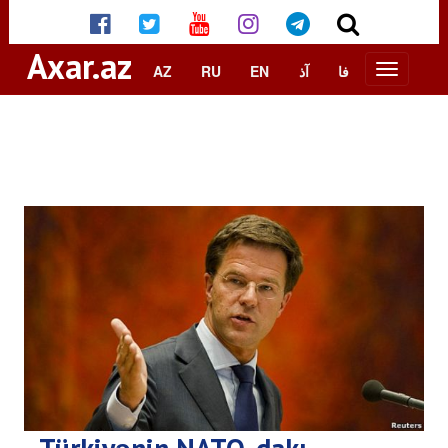
Axar.az
AZ
RU
EN
آذ
فا