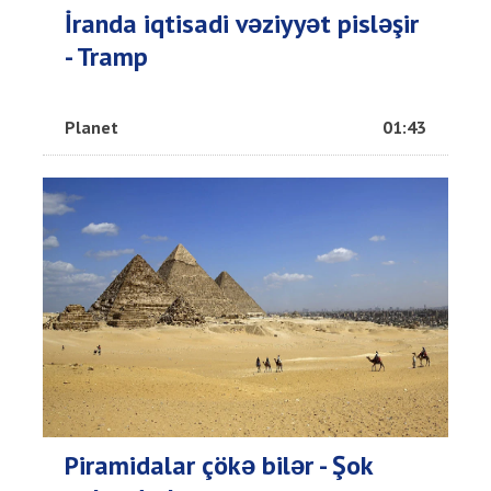
İranda iqtisadi vəziyyət pisləşir
- Tramp
Planet
01:43
Piramidalar çökə bilər - Şok