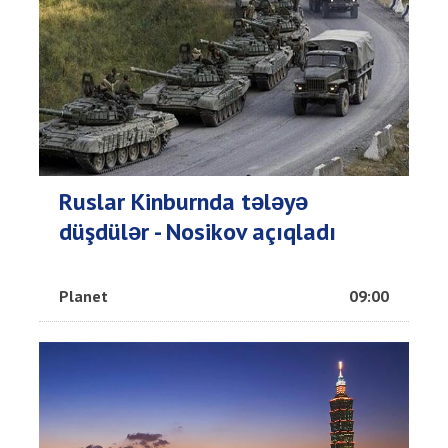
Ruslar Kinburnda tələyə
düşdülər - Nosikov açıqladı
Planet
09:00