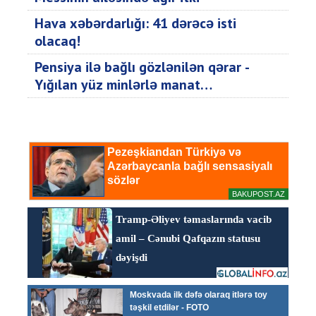
Hava xəbərdarlığı: 41 dərəcə isti
olacaq!
Pensiya ilə bağlı gözlənilən qərar -
Yığılan yüz minlərlə manat…