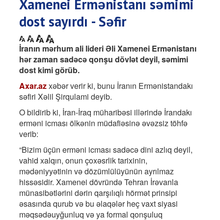
Xamenei Ermənistanı səmimi
dost sayırdı - Səfir
İranın mərhum ali lideri Əli Xamenei Ermənistanı
hər zaman sadəcə qonşu dövlət deyil, səmimi
dost kimi görüb.
Axar.az
xəbər verir ki, bunu İranın Ermənistandakı
səfiri Xəlil Şirqulami deyib.
O bildirib ki, İran-İraq müharibəsi illərində İrandakı
erməni icması ölkənin müdafiəsinə əvəzsiz töhfə
verib:
“Bizim üçün erməni icması sadəcə dini azlıq deyil,
vahid xalqın, onun çoxəsrlik tarixinin,
mədəniyyətinin və dözümlülüyünün ayrılmaz
hissəsidir. Xamenei dövründə Tehran İrəvanla
münasibətlərini dərin qarşılıqlı hörmət prinsipi
əsasında qurub və bu əlaqələr heç vaxt siyasi
məqsədəuyğunluq və ya formal qonşuluq