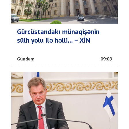
Gürcüstandakı münaqişənin
sülh yolu ilə həlli... – XİN
Gündəm
09:09