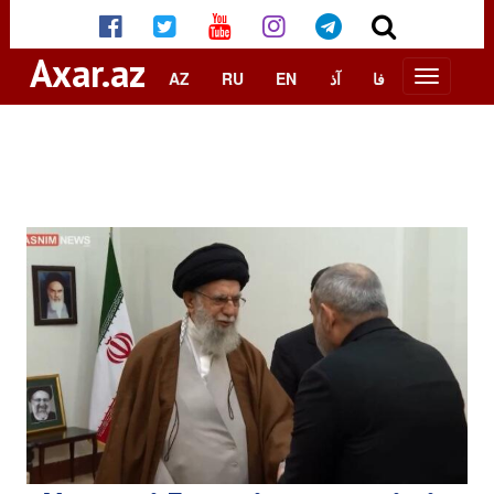
Axar.az
AZ
RU
EN
آذ
فا