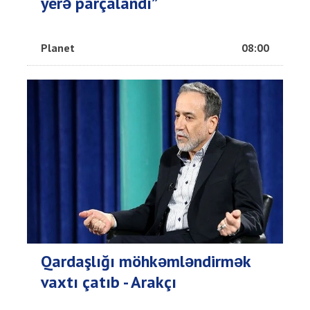
yerə parçalandı”
Planet
08:00
Qardaşlığı möhkəmləndirmək
vaxtı çatıb - Arakçı