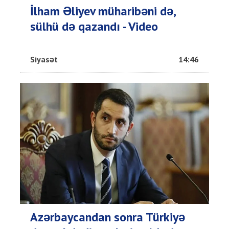
İlham Əliyev müharibəni də,
sülhü də qazandı - Video
Siyasət
14:46
Azərbaycandan sonra Türkiyə