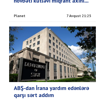
növbəti kütləvi miqrant axını...
Planet
7 Avqust 21:25
ABŞ-dan İrana yardım edənlərə
qarşı sərt addım