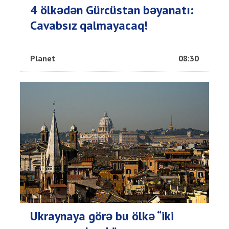
4 ölkədən Gürcüstan bəyanatı:
Cavabsız qalmayacaq!
Planet
08:30
Ukraynaya görə bu ölkə “iki