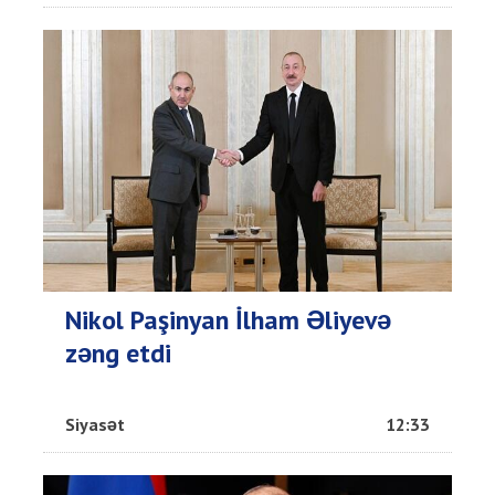
Nikol Paşinyan İlham Əliyevə
zəng etdi
Siyasət
12:33