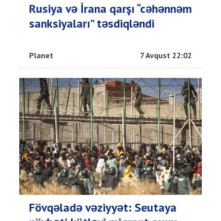
Rusiya və İrana qarşı “cəhənnəm
sanksiyaları” təsdiqləndi
Planet
7 Avqust 22:02
Fövqəladə vəziyyət: Seutaya