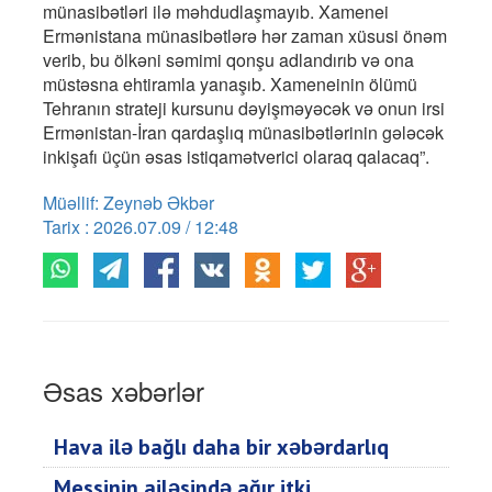
münasibətləri ilə məhdudlaşmayıb. Xamenei
Ermənistana münasibətlərə hər zaman xüsusi önəm
verib, bu ölkəni səmimi qonşu adlandırıb və ona
müstəsna ehtiramla yanaşıb. Xameneinin ölümü
Tehranın strateji kursunu dəyişməyəcək və onun irsi
Ermənistan-İran qardaşlıq münasibətlərinin gələcək
inkişafı üçün əsas istiqamətverici olaraq qalacaq”.
Müəllif: Zeynəb Əkbər
Tarix : 2026.07.09 / 12:48
Əsas xəbərlər
Hava ilə bağlı daha bir xəbərdarlıq
Messinin ailəsində ağır itki