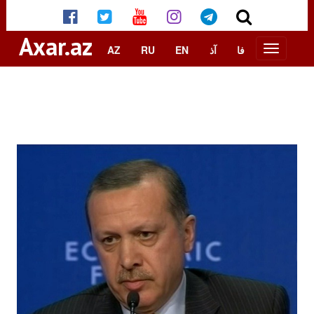
Axar.az
AZ
RU
EN
آذ
فا