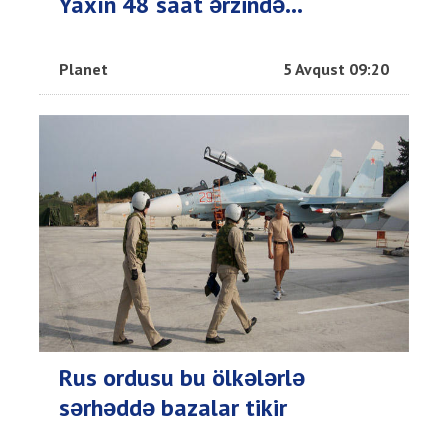
Yaxın 48 saat ərzində...
Planet
5 Avqust 09:20
Rus ordusu bu ölkələrlə
sərhəddə bazalar tikir