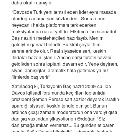
daha ətraflı danışıb:
"Davosda Türkiyəni təmsil edən lider eyni masada
oturduğu adama sərt sözlər dedi. Sonra onun
həyəcanlı halda platformanı tərk edərkən
reaksiyalarına nəzər yetirin. Fikrimcə, bu ssenarini
Baş nazirin məsləhətçiləri hazırlayıb. Mənim
gəldiyim qənaət belədir. Bu kimi şeylər film
səhnələrində olur. Real siyasətdə sərt, kəskin
ifadələr bəzən işlənir. Ancaq qarşı tərəfin cavabı
gəldikdən sonra toplantı davam edir. Yenə deyirəm,
siyasi danışıqları dramatik hala gətirmək yalnız
filmlərdə baş verir".
Xatırladaq ki, Türkiyənin Baş naziri 2009-cu ildə
Davos iqtisadi forumunda keçirilən toplantıda
prezident Şemon Peresə sərt sözlər deyərək İsrailin
apardığı siyasəti kəskin tənqid etmişdi. Bunun
ardınca çıxışı zamanı moderatorun ona verdiyi qısa
danışıq vaxtından şikayətlənən Ərdoğan "Siz
danışmağa imkan vermirsiz... Bu gündən etibarən
mənim üçün Davos bitmişdir", - deyərək, toplantı