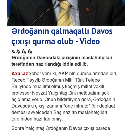
Ərdoğanın qalmaqallı Davos
çıxışı qurma olub - Video
Ərdoğanın Davosdakı çıxışının məsləhətçiləri
tərəfindən hazırlandığı iddia edilib.
Axar.az
xəbər verir ki, AKP-nin qurucularından biri,
Rəcəb Təyyib Ərdoğanın Milli Türk Tələbə
Birliyində müəllimi olmuş keçmiş millət vəkili
professor Nevzat Yalçıntaş türk mətbuatına şok
açıqlama verib. Onun bildirdiyinə görə, Ərdoğanın
Davosdakı çıxışı zamanı "one minute" (bir dəqiqə)
deməsi əvvəlcədən Baş nazirin məsləhətçiləri
tərəfindən hazırlanıbmış.
Sonra Yalçıntaş Ərdoğanın Davos çıxışı barədə