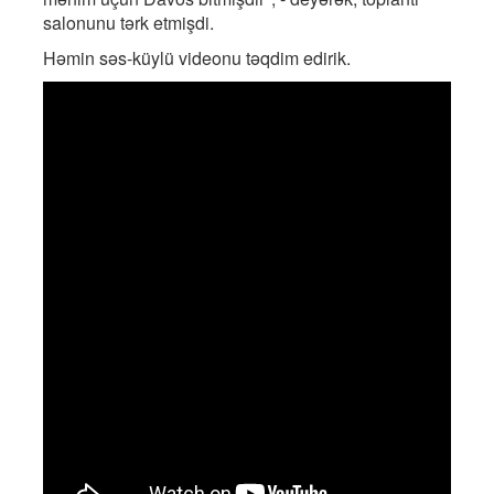
salonunu tərk etmişdi.
Həmin səs-küylü videonu təqdim edirik.