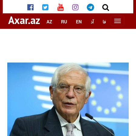
Axar.az
AZ
RU
EN
آذ
فا