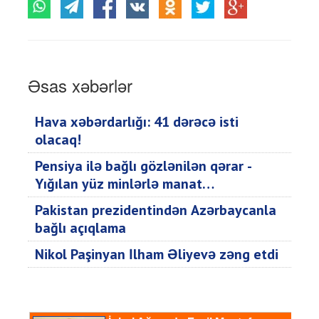
Əsas xəbərlər
Hava xəbərdarlığı: 41 dərəcə isti
olacaq!
Pensiya ilə bağlı gözlənilən qərar -
Yığılan yüz minlərlə manat…
Pakistan prezidentindən Azərbaycanla
bağlı açıqlama
Nikol Paşinyan İlham Əliyevə zəng etdi