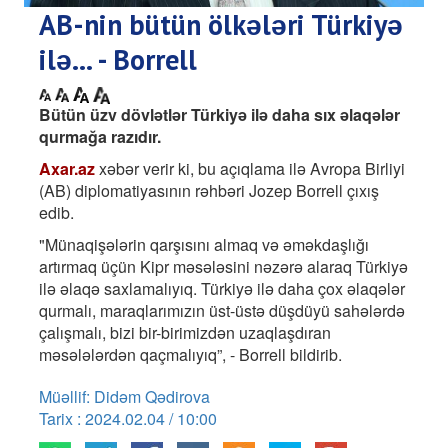
AB-nin bütün ölkələri Türkiyə
ilə... - Borrell
Bütün üzv dövlətlər Türkiyə ilə daha sıx əlaqələr
qurmağa razıdır.
Axar.az
xəbər verir ki, bu açıqlama ilə Avropa Birliyi
(AB) diplomatiyasının rəhbəri Jozep Borrell çıxış
edib.
"Münaqişələrin qarşısını almaq və əməkdaşlığı
artırmaq üçün Kipr məsələsini nəzərə alaraq Türkiyə
ilə əlaqə saxlamalıyıq. Türkiyə ilə daha çox əlaqələr
qurmalı, maraqlarımızın üst-üstə düşdüyü sahələrdə
çalışmalı, bizi bir-birimizdən uzaqlaşdıran
məsələlərdən qaçmalıyıq”, - Borrell bildirib.
Müəllif: Didəm Qədirova
Tarix : 2024.02.04 / 10:00