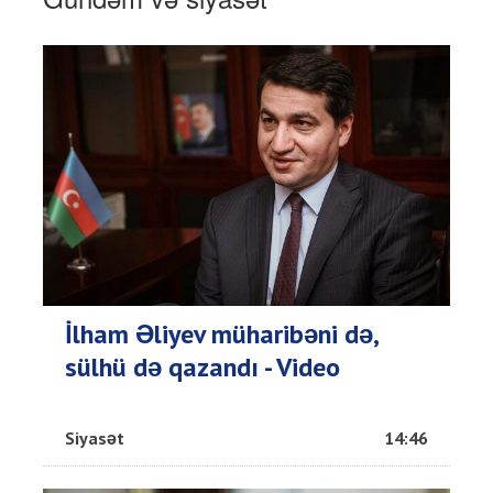
İlham Əliyev müharibəni də,
sülhü də qazandı - Video
Siyasət
14:46