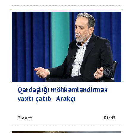
Qardaşlığı möhkəmləndirmək
vaxtı çatıb - Arakçı
Planet
01:43