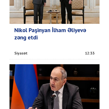
Nikol Paşinyan İlham Əliyevə
zəng etdi
Siyasət
12:33