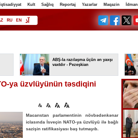
İqtisadiyyat
Kult
Sağlıq
Reportaj
Yazarlar
Maqazin
İdman
آذ
AZ
RU
EN
ف
ABŞ-la razılaşma üçün ən yaxşı
vaxtdır - Pezeşkian
O-ya üzvlüyünün təsdiqini
Macarıstan parlamentinin növbədənkənar
iclasında İsveçin NATO-ya üzvlüyü ilə bağlı
sazişin ratifikasiyası baş tutmayıb.