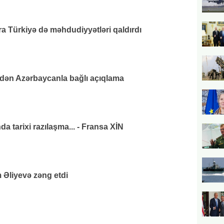
 Türkiyə də məhdudiyyətləri qaldırdı
ndən Azərbaycanla bağlı açıqlama
da tarixi razılaşma... - Fransa XİN
 Əliyevə zəng etdi