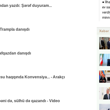
andan yazdı: Şərəf duyuram...
 Trampla danışdı
Xəbər 
afqazdan danışdı
su haqqında Konvensiya... - Arakçı
əni də, sülhü də qazandı - Video