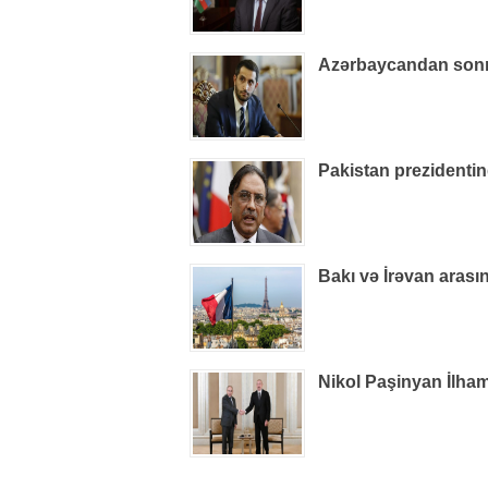
Azərbaycandan sonra
Pakistan prezidenti
Bakı və İrəvan arasın
Nikol Paşinyan İlham