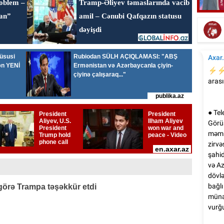
Emi
Elşad Xosenin ölüm xəbəri yayıldı
görə Trampa təşəkkür etdi