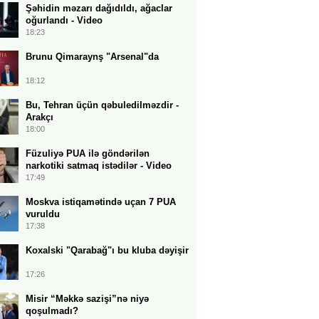
Şəhidin məzarı dağıdıldı, ağaclar
oğurlandı - Video
18:23
Brunu Qimaraynş "Arsenal"da
18:12
Bu, Tehran üçün qəbuledilməzdir -
Arakçı
18:00
Füzuliyə PUA ilə göndərilən
narkotiki satmaq istədilər - Video
17:49
Moskva istiqamətində uçan 7 PUA
vuruldu
17:38
Koxalski "Qarabağ"ı bu kluba dəyişir
17:26
Misir “Məkkə sazişi”nə niyə
qoşulmadı?