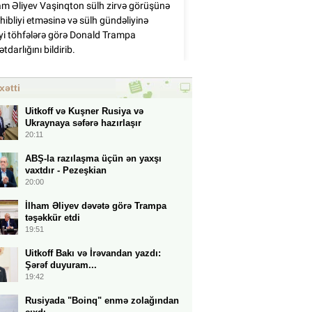
xətti
Uitkoff və Kuşner Rusiya və
Ukraynaya səfərə hazırlaşır
20:11
ABŞ-la razılaşma üçün ən yaxşı
vaxtdır - Pezeşkian
20:00
İlham Əliyev dəvətə görə Trampa
təşəkkür etdi
19:51
Uitkoff Bakı və İrəvandan yazdı:
Şərəf duyuram...
19:42
Rusiyada "Boinq" enmə zolağından