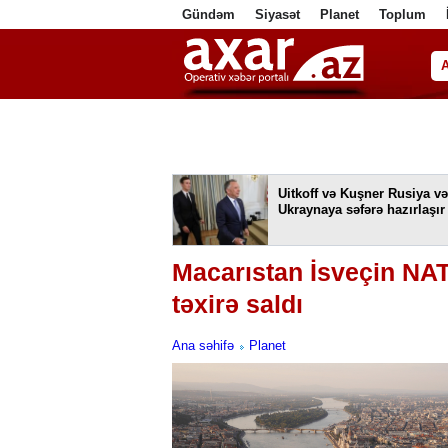
Gündəm
Siyasət
Planet
Toplum
ا
Uitkoff və Kuşner Rusiya və
Ukraynaya səfərə hazırlaşır
Macarıstan İsveçin NAT
təxirə saldı
Ana səhifə
Planet