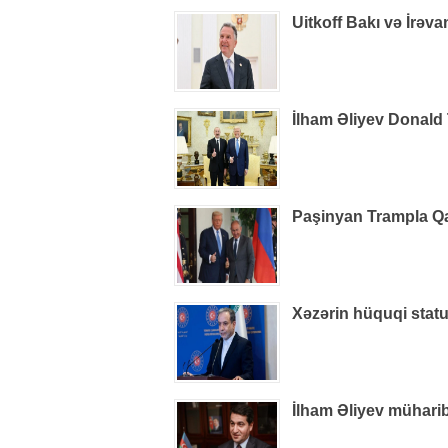
Uitkoff Bakı və İrəv
İlham Əliyev Donald
Paşinyan Trampla Q
Xəzərin hüquqi statu
İlham Əliyev müharib