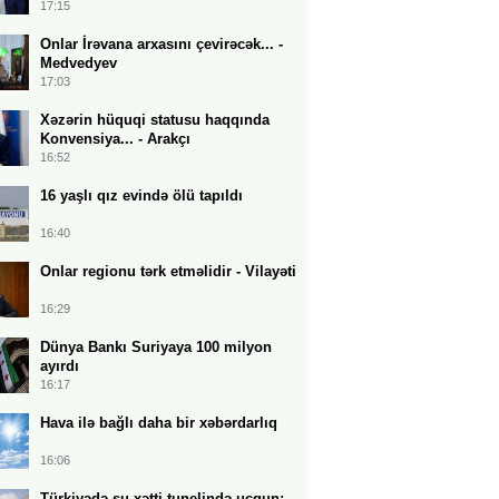
17:15
Onlar İrəvana arxasını çevirəcək... -
Medvedyev
17:03
Xəzərin hüquqi statusu haqqında
Konvensiya... - Arakçı
16:52
16 yaşlı qız evində ölü tapıldı
16:40
Onlar regionu tərk etməlidir - Vilayəti
16:29
Dünya Bankı Suriyaya 100 milyon
ayırdı
16:17
Hava ilə bağlı daha bir xəbərdarlıq
16:06
Türkiyədə su xətti tunelində uçqun: