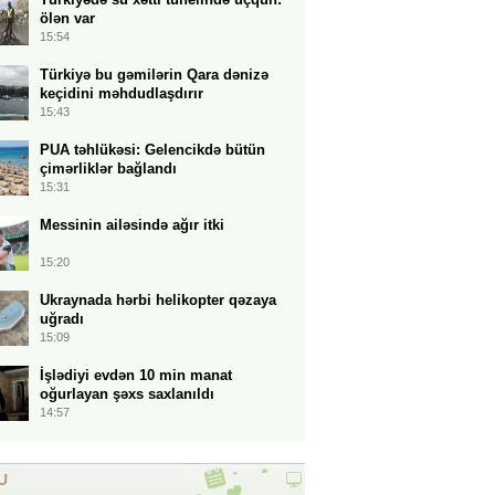
ölən var
15:54
Türkiyə bu gəmilərin Qara dənizə
keçidini məhdudlaşdırır
15:43
PUA təhlükəsi: Gelencikdə bütün
çimərliklər bağlandı
15:31
Messinin ailəsində ağır itki
15:20
Ukraynada hərbi helikopter qəzaya
uğradı
15:09
İşlədiyi evdən 10 min manat
oğurlayan şəxs saxlanıldı
14:57
U