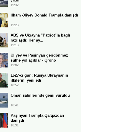
çıxdı
19:32
İlham Əliyev Donald Trampla danışdı
19:23
ABŞ və Ukrayna "Patriot"la bağlı
razılaşdı: Hər ay...
19:13
Əliyev və Paşinyan geridönməz
sülhə yol açıblar - Qrono
19:02
1627-ci gün: Rusiya Ukraynanın
itkilərini yenilədi
18:52
Oman sahillərində gəmi vuruldu
18:41
Paşinyan Trampla Qafqazdan
danışdı
18:31