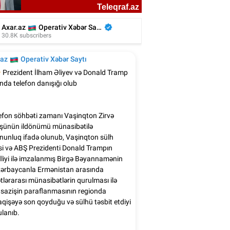
n Ağalarovdan həyat yoldaşı ilə bağlı
paylaşım