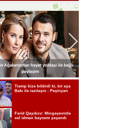
n Ağalarovdan həyat yoldaşı ilə bağlı
Blogerin əri onun ad g
paylaşım
Fot