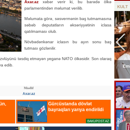
Axar.az
xəbər verir ki, bu barədə ölkə
KULT
parlamentindən məlumat verilib.
Məlumata görə, səsvermənin baş tutmamasına
səbəb deputatların əksəriyyətinin iclasa
qatılmaması olub.
Növbədənkənar iclasın bu ayın sonu baş
tutması gözlənilir.
üzvlüyünü təsdiq etməyən yeganə NATO ölkəsidir. Son olaraq
ya edib.
Emi
Elşad Xosenin ölüm xəbəri yayıldı
Müəllif
Axar.az