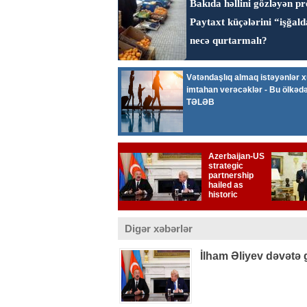
Digər xəbərlər
İlham Əliyev dəvətə 