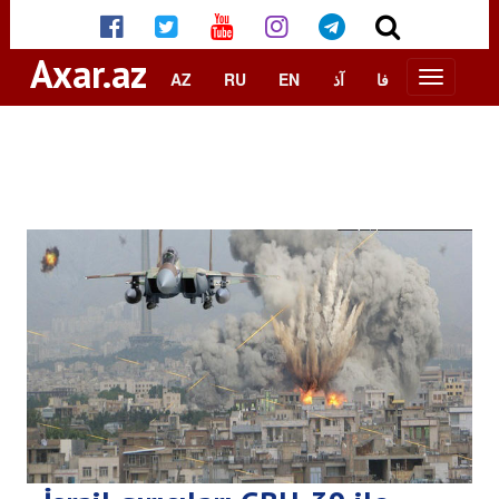
Axar.az
AZ
RU
EN
آذ
فا