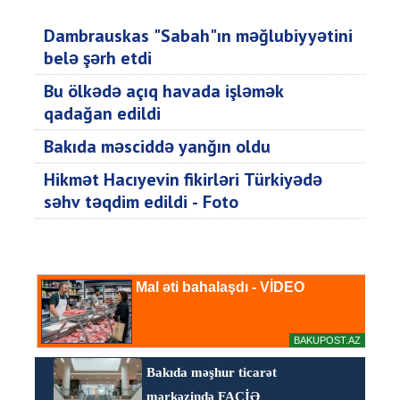
Dambrauskas "Sabah"ın məğlubiyyətini
belə şərh etdi
Bu ölkədə açıq havada işləmək
qadağan edildi
Bakıda məsciddə yanğın oldu
Hikmət Hacıyevin fikirləri Türkiyədə
səhv təqdim edildi - Foto