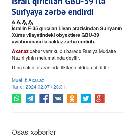
İsrail qırıcıları GBU-39 ilə
Suriyaya zərbə endirdi
İsrailin F-35 qırıcıları Livan ərazisindən Suriyanın
Xüms vilayətindəki obyektlərə GBU-39
aviabombası ilə səkkiz zərbə endirib.
Axar.az
xəbər verir ki, bu barədə Rusiya Müdafiə
Nazirliyinin məlumatında deyilir.
Dinc sakinlər arasında itkilərin olduğu bildirilir.
Müəllif: Axar.az
Tarix : 2024.02.07 / 23:31
Əsas xəbərlər