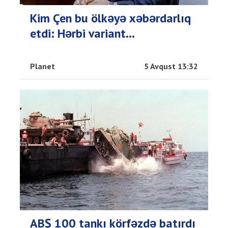
Kim Çen bu ölkəyə xəbərdarlıq
etdi: Hərbi variant…
Planet
5 Avqust 13:32
ABŞ 100 tankı körfəzdə batırdı