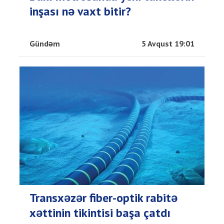
inşası nə vaxt bitir?
Gündəm
5 Avqust 19:01
Transxəzər fiber-optik rabitə
xəttinin tikintisi başa çatdı