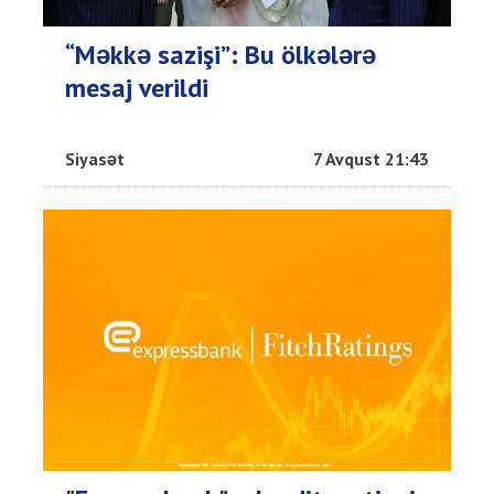
“Məkkə sazişi”: Bu ölkələrə
mesaj verildi
Siyasət
7 Avqust 21:43