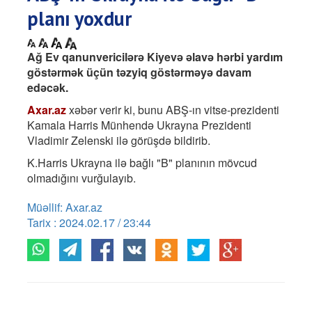
planı yoxdur
Ağ Ev qanunvericilərə Kiyevə əlavə hərbi yardım
göstərmək üçün təzyiq göstərməyə davam
edəcək.
Axar.az
xəbər verir ki, bunu ABŞ-ın vitse-prezidenti
Kamala Harris Münhendə Ukrayna Prezidenti
Vladimir Zelenski ilə görüşdə bildirib.
K.Harris Ukrayna ilə bağlı "B" planının mövcud
olmadığını vurğulayıb.
Müəllif: Axar.az
Tarix : 2024.02.17 / 23:44