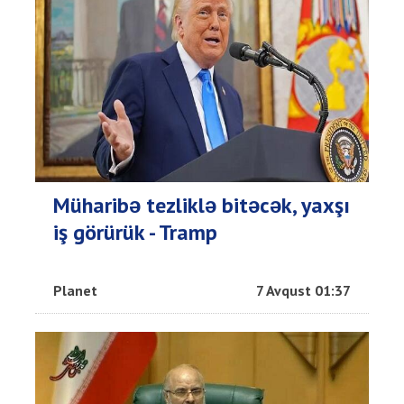
Müharibə tezliklə bitəcək, yaxşı
iş görürük - Tramp
Planet
7 Avqust 01:37