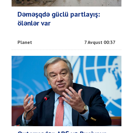
Dəməşqdə güclü partlayış:
ölənlər var
Planet
7 Avqust 00:37