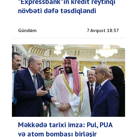
"Expressbank"ın kredit reytinqi
növbəti dəfə təsdiqləndi
Gündəm
7 Avqust 18:37
Məkkədə tarixi imza: Pul, PUA
və atom bombası birləşir