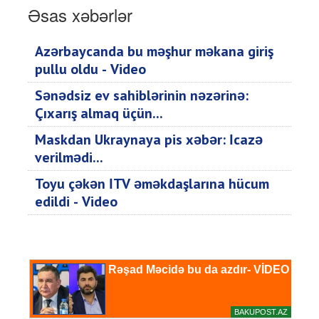
Əsas xəbərlər
Azərbaycanda bu məşhur məkana giriş
pullu oldu - Video
Sənədsiz ev sahiblərinin nəzərinə:
Çıxarış almaq üçün...
Maskdan Ukraynaya pis xəbər: İcazə
verilmədi...
Toyu çəkən İTV əməkdaşlarına hücum
edildi - Video