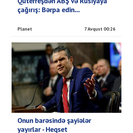
Quterreşdən ABŞ və Rusiyaya
çağırış: Bərpa edin...
Planet
7 Avqust 00:26
Onun barəsində şayiələr
yayırlar - Heqset