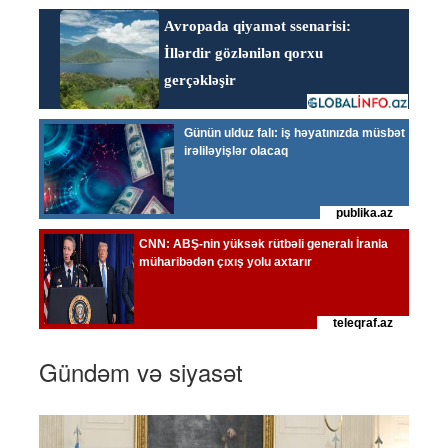
Gündəm və siyasət