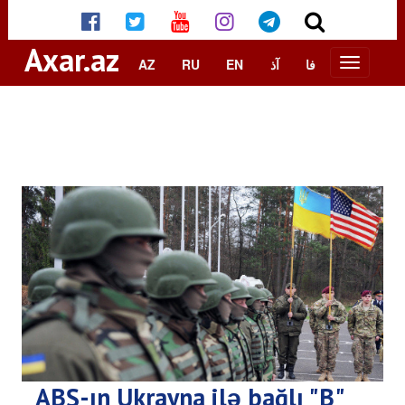
Axar.az
AZ
RU
EN
آذ
فا
ABŞ-ın Ukrayna ilə bağlı "B"