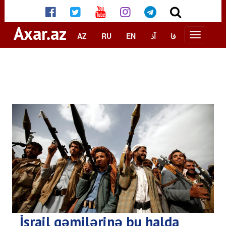
Axar.az
AZ
RU
EN
آذ
فا
İsrail gəmilərinə bu halda