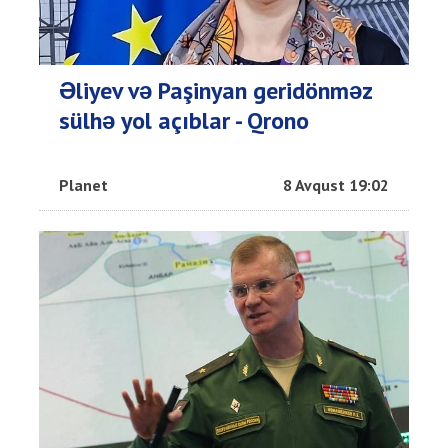
Əliyev və Paşinyan geridönməz
sülhə yol açıblar - Qrono
Planet
8 Avqust 19:02