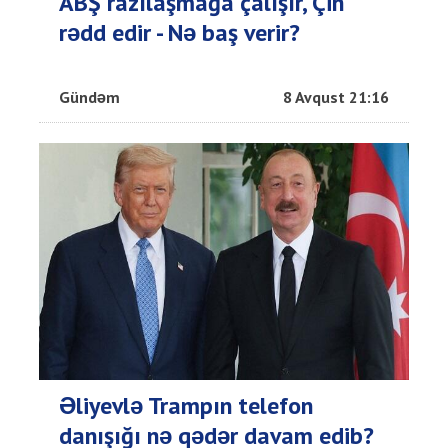
ABŞ razılaşmağa çalışır, Çin
rədd edir - Nə baş verir?
Gündəm
8 Avqust 21:16
Əliyevlə Trampın telefon
danışığı nə qədər davam edib?