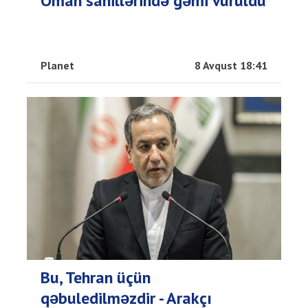
Oman sahillərində gəmi vuruldu
Planet
8 Avqust 18:41
Bu, Tehran üçün
qəbuledilməzdir - Arakçı