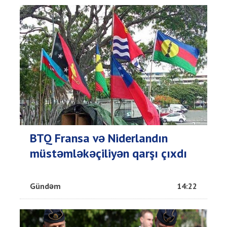
BTQ Fransa və Niderlandın
müstəmləkəçiliyən qarşı çıxdı
Gündəm
14:22