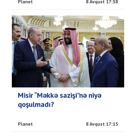
Planet
8 Avqust 17:38
Misir “Məkkə sazişi”nə niyə
qoşulmadı?
Planet
8 Avqust 17:15