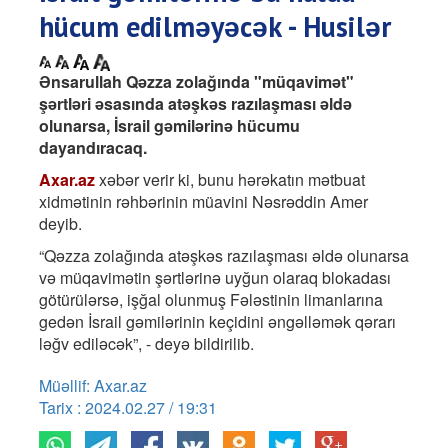
hücum edilməyəcək - Husilər
Ənsarullah Qəzza zolağında "müqavimət"
şərtləri əsasında atəşkəs razılaşması əldə
olunarsa, İsrail gəmilərinə hücumu
dayandıracaq.
Axar.az
xəbər verir ki, bunu hərəkatın mətbuat
xidmətinin rəhbərinin müavini Nəsrəddin Amer
deyib.
“Qəzza zolağında atəşkəs razılaşması əldə olunarsa
və müqavimətin şərtlərinə uyğun olaraq blokadası
götürülərsə, işğal olunmuş Fələstinin limanlarına
gedən İsrail gəmilərinin keçidini əngəlləmək qərarı
ləğv ediləcək”, - deyə bildirilib.
Müəllif: Axar.az
Tarix : 2024.02.27 / 19:31