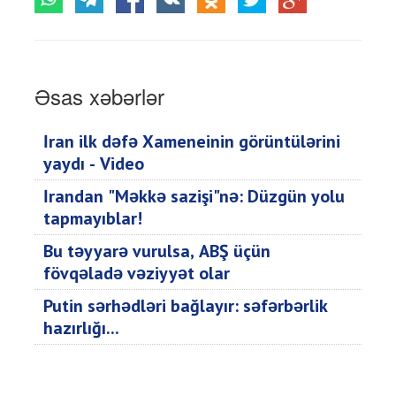
Əsas xəbərlər
İran ilk dəfə Xameneinin görüntülərini
yaydı - Video
İrandan "Məkkə sazişi"nə: Düzgün yolu
tapmayıblar!
Bu təyyarə vurulsa, ABŞ üçün
fövqəladə vəziyyət olar
Putin sərhədləri bağlayır: səfərbərlik
hazırlığı...