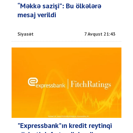
“Məkkə sazişi”: Bu ölkələrə
mesaj verildi
Siyasət
7 Avqust 21:43
"Expressbank"ın kredit reytinqi