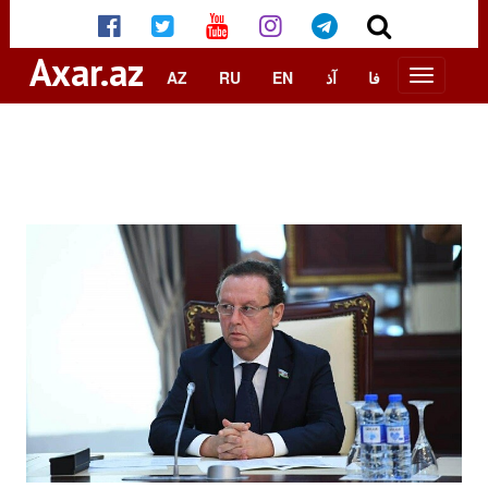
Axar.az
AZ
RU
EN
آذ
فا