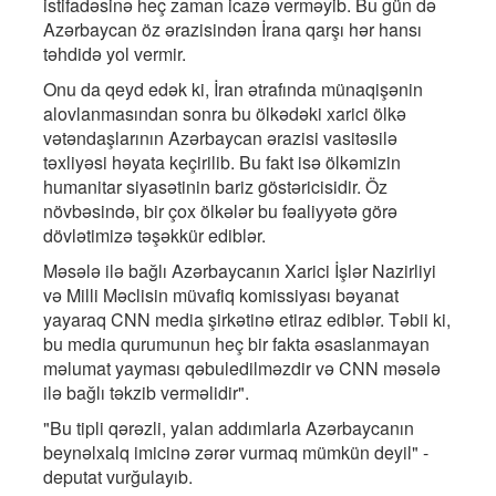
istifadəsinə heç zaman icazə verməyib. Bu gün də
Azərbaycan öz ərazisindən İrana qarşı hər hansı
təhdidə yol vermir.
Onu da qeyd edək ki, İran ətrafında münaqişənin
alovlanmasından sonra bu ölkədəki xarici ölkə
vətəndaşlarının Azərbaycan ərazisi vasitəsilə
təxliyəsi həyata keçirilib. Bu fakt isə ölkəmizin
humanitar siyasətinin bariz göstəricisidir. Öz
növbəsində, bir çox ölkələr bu fəaliyyətə görə
dövlətimizə təşəkkür ediblər.
Məsələ ilə bağlı Azərbaycanın Xarici İşlər Nazirliyi
və Milli Məclisin müvafiq komissiyası bəyanat
yayaraq CNN media şirkətinə etiraz ediblər. Təbii ki,
bu media qurumunun heç bir fakta əsaslanmayan
məlumat yayması qəbuledilməzdir və CNN məsələ
ilə bağlı təkzib verməlidir".
"Bu tipli qərəzli, yalan addımlarla Azərbaycanın
beynəlxalq imicinə zərər vurmaq mümkün deyil" -
deputat vurğulayıb.