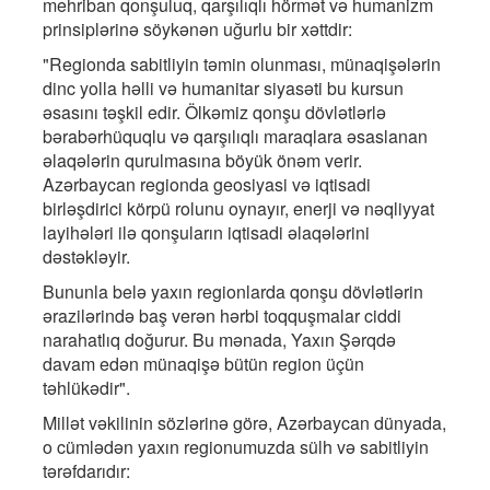
mehriban qonşuluq, qarşılıqlı hörmət və humanizm
prinsiplərinə söykənən uğurlu bir xəttdir:
"Regionda sabitliyin təmin olunması, münaqişələrin
dinc yolla həlli və humanitar siyasəti bu kursun
əsasını təşkil edir. Ölkəmiz qonşu dövlətlərlə
bərabərhüquqlu və qarşılıqlı maraqlara əsaslanan
əlaqələrin qurulmasına böyük önəm verir.
Azərbaycan regionda geosiyasi və iqtisadi
birləşdirici körpü rolunu oynayır, enerji və nəqliyyat
layihələri ilə qonşuların iqtisadi əlaqələrini
dəstəkləyir.
Bununla belə yaxın regionlarda qonşu dövlətlərin
ərazilərində baş verən hərbi toqquşmalar ciddi
narahatlıq doğurur. Bu mənada, Yaxın Şərqdə
davam edən münaqişə bütün region üçün
təhlükədir".
Millət vəkilinin sözlərinə görə, Azərbaycan dünyada,
o cümlədən yaxın regionumuzda sülh və sabitliyin
tərəfdarıdır: