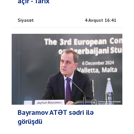
açır - Tarix
Siyasət
4 Avqust 16:41
Bayramov ATƏT sədri ilə
görüşdü