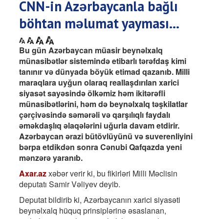
CNN-in Azərbaycanla bağlı
böhtan məlumat yayması...
Bu gün Azərbaycan müasir beynəlxalq
münasibətlər sistemində etibarlı tərəfdaş kimi
tanınır və dünyada böyük etimad qazanıb. Milli
maraqlara uyğun olaraq reallaşdırılan xarici
siyasət sayəsində ölkəmiz həm ikitərəfli
münasibətlərini, həm də beynəlxalq təşkilatlar
çərçivəsində səmərəli və qarşılıqlı faydalı
əməkdaşlıq əlaqələrini uğurla davam etdirir.
Azərbaycan ərazi bütövlüyünü və suverenliyini
bərpa etdikdən sonra Cənubi Qafqazda yeni
mənzərə yaranıb.
Axar.az
xəbər verir ki, bu fikirləri Milli Məclisin
deputatı Samir Vəliyev deyib.
Deputat bildirib ki, Azərbaycanın xarici siyasəti
beynəlxalq hüquq prinsiplərinə əsaslanan,