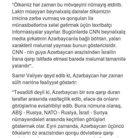
"Ölkəmiz hər zaman bu mövqeyini nümayiş etdirib.
Lakin müəyyən beynəlxalq dairələr ölkəmizin
imicinə zərbə vurmaq və qonşuları ilə
münasibətlərinə xələl gətirmək üçün təxribatçı
informasiyalar yayırlar. Bugünlərdə CNN beynəlxalq
media şirkətinin Azərbaycanla bağlı böhtan, yalan
xarakterli məlumat yayması bunun göstəricisidir.
CNN - nin guya Azərbaycan ərazisindən İsrailin
İrana qarşı istifadə etməsi barədə məlumat tamamilə
yalandır".
Samir Vəliyev qeyd edib ki, Azərbaycan hər zaman
sülh naminə fəaliyyət göstərir:
"Təsadüfi deyil ki, Azərbaycan bir sıra qarşı duran
tərəflər arasında vasitəçilik edib, eləcə də onların
görüşlərinə evsahibliyi edib. Buna nümunə olaraq,
ABŞ - Rusiya, NATO - Rusiya, İsrail - Suriya
nümayəndələri arasında keçirilən görüşləri
göstərmək olar. Eyni zamanda, Azərbaycan üçüncü
ölkələrin öz ərazisindən qonşu dövlətlərə qarşı