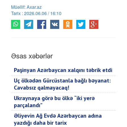
Müəllif: Axar.az
Tarix : 2026.06.06 / 16:10
Əsas xəbərlər
Paşinyan Azərbaycan xalqını təbrik etdi
Üç ölkədən Gürcüstanla bağlı bəyanat:
Cavabsız qalmayacaq!
Ukraynaya görə bu ölkə “iki yerə
parçalandı”
Əliyevin Ağ Evdə Azərbaycan adına
yazdığı daha bir tarix