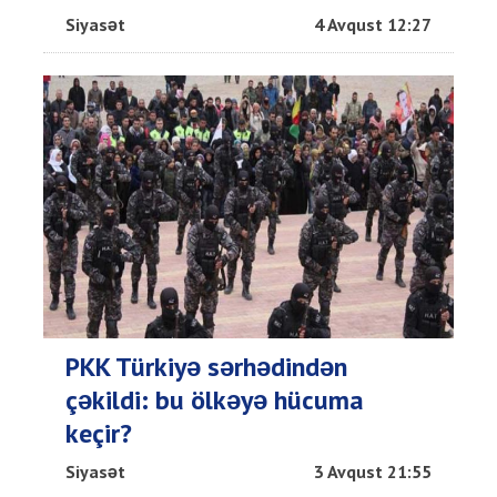
Siyasət
4 Avqust 12:27
PKK Türkiyə sərhədindən
çəkildi: bu ölkəyə hücuma
keçir?
Siyasət
3 Avqust 21:55