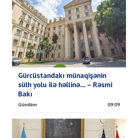
Gürcüstandakı münaqişənin
sülh yolu ilə həllinə... – Rəsmi
Bakı
Gündəm
09:09