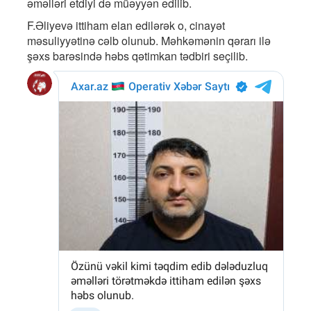
əməlləri etdiyi də müəyyən edilib.
F.Əliyevə ittiham elan edilərək o, cinayət
məsuliyyətinə cəlb olunub. Məhkəmənin qərarı ilə
şəxs barəsində həbs qətimkan tədbiri seçilib.