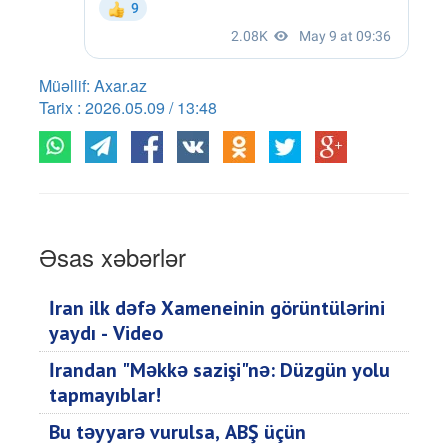
Müəllif: Axar.az
Tarix : 2026.05.09 / 13:48
Əsas xəbərlər
İran ilk dəfə Xameneinin görüntülərini
yaydı - Video
İrandan "Məkkə sazişi"nə: Düzgün yolu
tapmayıblar!
Bu təyyarə vurulsa, ABŞ üçün