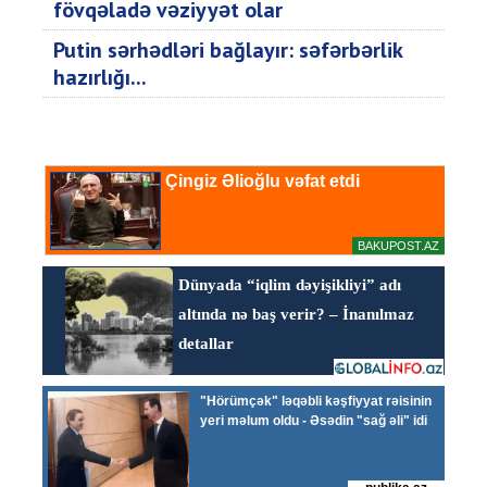
fövqəladə vəziyyət olar
Putin sərhədləri bağlayır: səfərbərlik
hazırlığı...