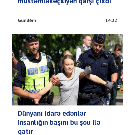
müstəmləkəçiliyən qarşı çıxdı
Gündəm
14:22
Dünyanı idarə edənlər
insanlığın başını bu şou ilə
qatır