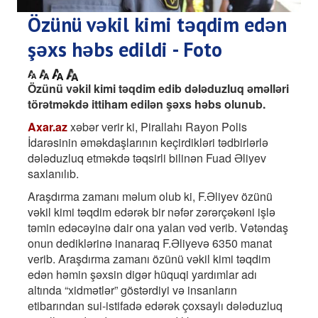
Özünü vəkil kimi təqdim edən
şəxs həbs edildi - Foto
Özünü vəkil kimi təqdim edib dələduzluq əməlləri
törətməkdə ittiham edilən şəxs həbs olunub.
Axar.az
xəbər verir ki, Pirallahı Rayon Polis
İdarəsinin əməkdaşlarının keçirdikləri tədbirlərlə
dələduzluq etməkdə təqsirli bilinən Fuad Əliyev
saxlanılıb.
Araşdırma zamanı məlum olub ki, F.Əliyev özünü
vəkil kimi təqdim edərək bir nəfər zərərçəkəni işlə
təmin edəcəyinə dair ona yalan vəd verib. Vətəndaş
onun dediklərinə inanaraq F.Əliyevə 6350 manat
verib. Araşdırma zamanı özünü vəkil kimi təqdim
edən həmin şəxsin digər hüquqi yardımlar adı
altında “xidmətlər” göstərdiyi və insanların
etibarından sui-istifadə edərək çoxsaylı dələduzluq