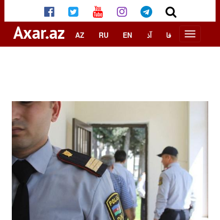
Axar.az
AZ
RU
EN
آذ
فا