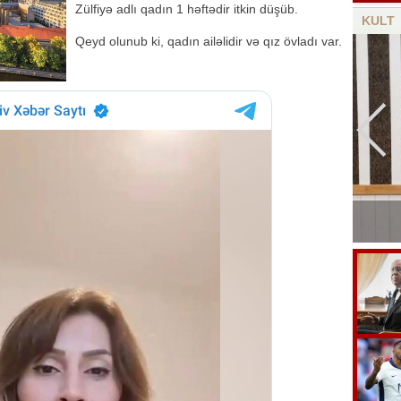
Zülfiyə adlı qadın 1 həftədir itkin düşüb.
KULT
Qeyd olunub ki, qadın ailəlidir və qız övladı var.
Nəriman Həsənzadə vəfat etdi