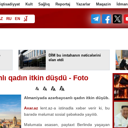
İqtisadiyyat
Kult
Sağlıq
Reportaj
Yazarlar
Maqazin
İdman
آذ
AZ
RU
EN
ف
ə
DİM bu imtahanın nəticələrini
elan etdi
ı qadın itkin düşdü - Foto
Almaniyada azərbaycanlı qadın itkin düşüb.
Axar.az
lent.az-a istinadla xəbər verir ki, bu
barədə məlumat sosial şəbəkədə yayılıb.
Məlumata əsasən, paytaxt Berlində yaşayan