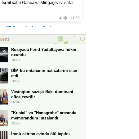
xətti
Rusiyada Fərid Yadullayevə hökm
oxundu
16:20
DİM bu imtahanın nəticələrini elan
etdi
16:12
Vaşinqton sazişi: Bakı dominant
gücə çevrilir
16:04
"Kristal" və "Hansgrohe" arasında
memorandum imzalandı
15:56
İranlı aktrisa evində ölü tapıldı