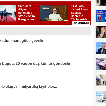
kı dominant gücə çevrilir
 buğda, 10 vaqon daş kömür göndərilir
 əlaqəsi: milyardlıq layihələr...