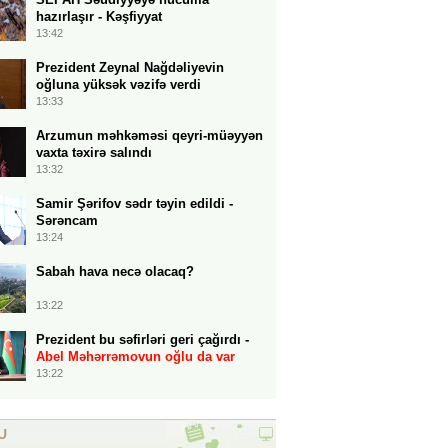
hazırlaşır - Kəşfiyyat
13:42
Prezident Zeynal Nağdəliyevin
oğluna yüksək vəzifə verdi
13:33
Arzumun məhkəməsi qeyri-müəyyən
vaxta təxirə salındı
13:32
Samir Şərifov sədr təyin edildi -
Sərəncam
13:24
Sabah hava necə olacaq?
13:22
Prezident bu səfirləri geri çağırdı -
Abel Məhərrəmovun oğlu da var
13:22
U