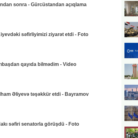
ından sonra - Gürcüstandan açıqlama
vdəki səfirliyimizi ziyarət etdi - Foto
arıbaşdan qayıda bilmədim - Video
lham Əliyevə təşəkkür etdi - Bayramov
ı səfiri senatorla görüşdü - Foto