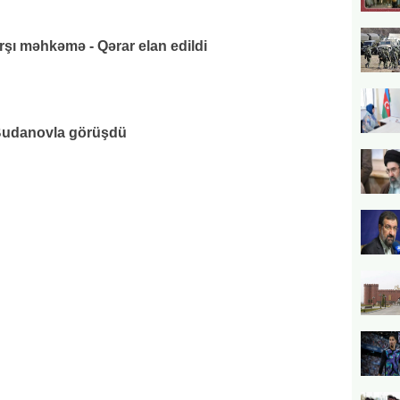
rşı məhkəmə - Qərar elan edildi
udanovla görüşdü