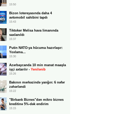
15:50
Bizon lotereyasında daha 4
avtomobil sahibini tapdı
15:43
Tiktoker Melisa hava limanında
saxlanıldı
15:37
Putin NATO-ya hücuma hazırlaşır:
Yoxlama...
15:30
Azərbaycanda 10 min manat maaşla
işçi axtarılır -
Yenilənib
15:26
Bakının mərkəzində yanğın: 6 nəfər
zəhərləndi
15:22
"Birbank Biznes"dən mikro biznes
kreditinə 5%-dək endirim
15:15