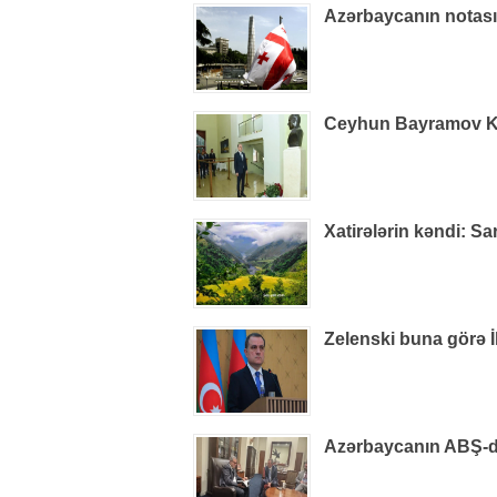
Azərbaycanın notas
Ceyhun Bayramov Kiye
Xatirələrin kəndi: S
Zelenski buna görə İ
Azərbaycanın ABŞ-dak