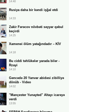
14:40
Rusiya daha bir kəndi işğal etdi
14:33
Zakir Fərəcov növbəti səyyar qəbul
keçirdi
14:25
Xamenei ölüm yatağındadır – KİV
14:18
Bu ciddi təhlükələr yarada bilər -
Rzayi
14:10
Gəncədə 20 Yanvar abidəsi zibilliyə
dönüb - Video
14:02
"Mançester Yunayted" Altayı icarəyə
verdi
13:55
SEPAH Səudiyyəyə hücuma