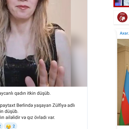
Nəriman Həsənzadə vəfat etdi