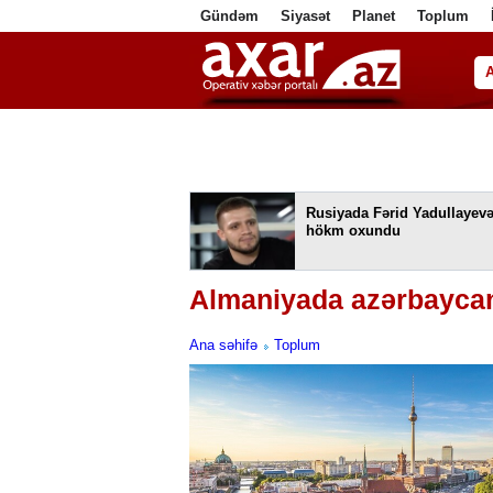
Gündəm
Siyasət
Planet
Toplum
ا
Rusiyada Fərid Yadullayev
hökm oxundu
Almaniyada azərbaycanl
Ana səhifə
Toplum