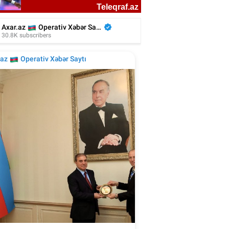
İranlı aktrisa evində ölü tapıldı