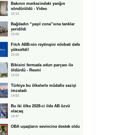
Bakının mərkəzindəki yanğın
söndürüldü - Video
15:14
Bağdadın “yaşıl zona”sına tanklar
yeridildi
15:08
Fitch ABB-nin reytinqini növbəti dəfə
yüksəltdi!
15:00
Bibisini fermada odun parçası ilə
öldürdü - Rəsmi
14:54
Türkiyə bu ölkələrlə müdafiə sazişi
imzaladı
14:50
Bu iki ölkə 2028-ci ildə AB üzvü
olacaq
14:47
OBA uşaqların sevincinə dəstək oldu