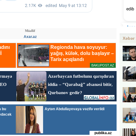
Müəllif
Axar.az
Xəbər 