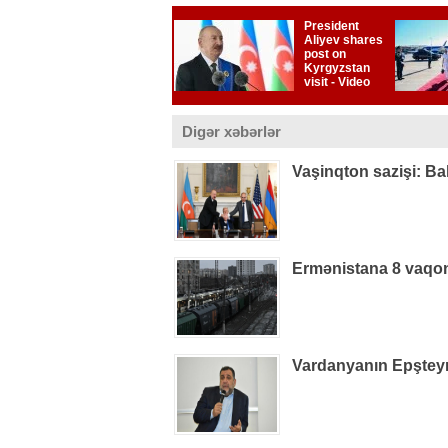
Digər xəbərlər
Vaşinqton sazişi: Ba
Ermənistana 8 vaqon
Vardanyanın Epşteynlə