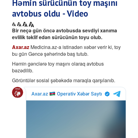
Həmin sürücünün toy maşını
avtobus oldu - Video
Bir neçə gün öncə avtobusda sevdiyi xanıma
evlilik təklif edən sürücünün toyu olub.
Axar.az
Medicina.az-a istinadən xəbər verir ki, toy
bu gün Gəncə şəhərində baş tutub.
Həmin gənclərə toy maşını olaraq avtobus
bəzədilib.
Görüntülər sosial şəbəkədə maraqla qarşılanıb.