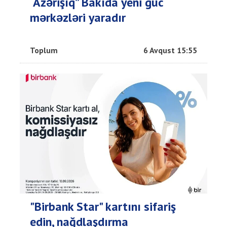
“Azərişıq” Bakıda yeni güc
mərkəzləri yaradır
Toplum
6 Avqust 15:55
"Birbank Star" kartını sifariş
edin, nağdlaşdırma