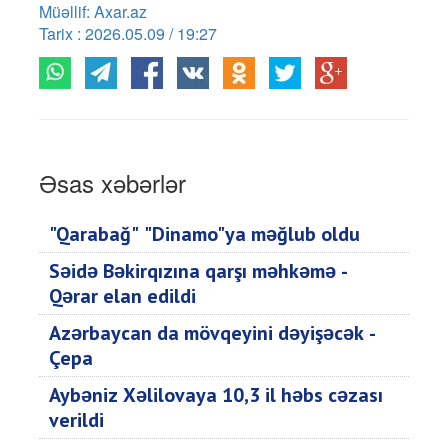
Müəllif: Axar.az
Tarix : 2026.05.09 / 19:27
Əsas xəbərlər
"Qarabağ" "Dinamo"ya məğlub oldu
Səidə Bəkirqızına qarşı məhkəmə -
Qərar elan edildi
Azərbaycan da mövqeyini dəyişəcək -
Çepa
Aybəniz Xəlilovaya 10,3 il həbs cəzası
verildi