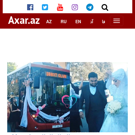
Axar.az
AZ
RU
EN
آذ
فا