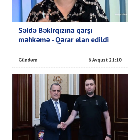
Səidə Bəkirqızına qarşı
məhkəmə - Qərar elan edildi
Gündəm
6 Avqust 21:10