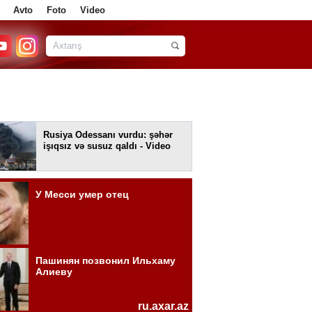
Avto
Foto
Video
Rusiya Odessanı vurdu: şəhər
işıqsız və susuz qaldı - Video