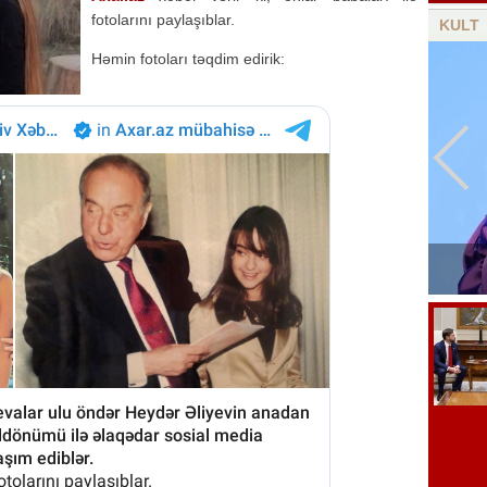
fotolarını paylaşıblar.
KULT
Həmin fotoları təqdim edirik:
Amerikalı məşhur aktyor vəfat etdi