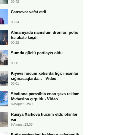
00:42
Cansevər vəfat etdi
00:34
Almaniyada naməlum dronlar: polis
hərəkətə keçdi
00:22
Sumda güclü partlayış oldu
00:11
Kiyevə hücum xəbərdarlığı: insanlar
sığınacaqlarda... - Video
00:01
Stadiona paraşütlə enən şəxs reklam
lövhəsinə çırpıldı - Video
8 Avqust 23:49
Rusiya Xarkova hücum etdi: ölənlər
var
8 Avqust 23:38
Putin sərhədləri bağlayır: səfərbərlik