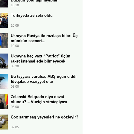
Düzgün yolu tapmayıblar!
10:18
Türkiyədə zəlzələ oldu
10:09
Ukrayna Rusiya ilə razılaşa bilər: Üç
mümkün ssenari...
10:00
Ukrayna heç vaxt “Patriot” üçün
raket istehsal edə bilməyəcək
09:30
Bu təyyarə vurulsa, ABŞ üçün ciddi
fövqəladə vəziyyət olar
09:00
Zelenski Belqrada niyə dəvət
olundu? – Vuçiçin strategiyası
08:00
Çox sarımsaq yeyənləri nə gözləyir?
02:05