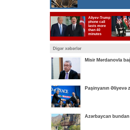
Digər xəbərlər
Misir Mərdanovla bağl
Paşinyanın Əliyevə z
Azərbaycan bundan h