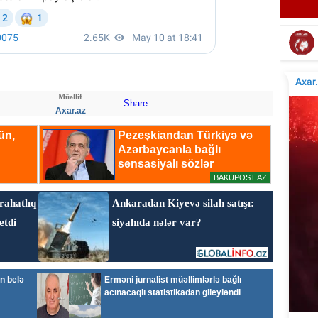
Amerikalı məşhur aktyor vəfat etdi
Müəllif
Share
Axar.az