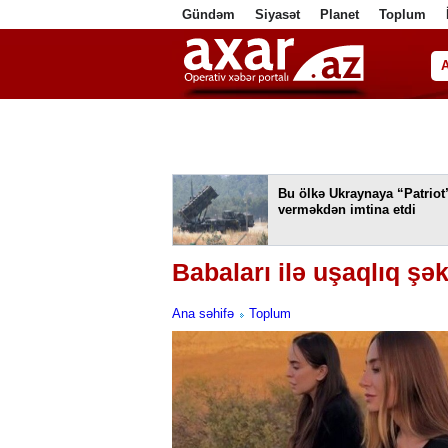
Gündəm
Siyasət
Planet
Toplum
ف
Bu ölkə Ukraynaya “Patriot
verməkdən imtina etdi
Babaları ilə uşaqlıq şək
Ana səhifə
Toplum