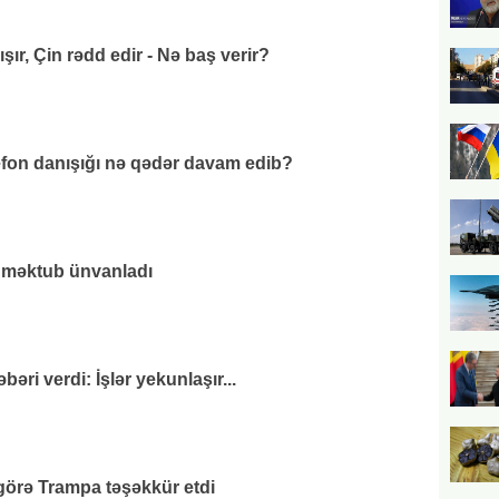
ır, Çin rədd edir - Nə baş verir?
efon danışığı nə qədər davam edib?
 məktub ünvanladı
əri verdi: İşlər yekunlaşır...
görə Trampa təşəkkür etdi