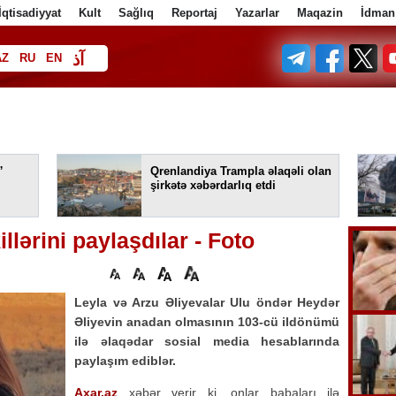
İqtisadiyyat
Kult
Sağlıq
Reportaj
Yazarlar
Maqazin
İdman
آذ
AZ
RU
EN
ا
”
Qrenlandiya Trampla əlaqəli olan
şirkətə xəbərdarlıq etdi
illərini paylaşdılar - Foto
Leyla və Arzu Əliyevalar Ulu öndər Heydər
Əliyevin anadan olmasının 103-cü ildönümü
ilə əlaqədar sosial media hesablarında
paylaşım ediblər.
Axar.az
xəbər verir ki, onlar babaları ilə