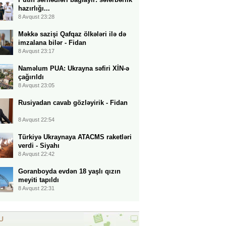
hazırlığı...
8 Avqust 23:28
Məkkə sazişi Qafqaz ölkələri ilə də
imzalana bilər - Fidan
8 Avqust 23:17
Naməlum PUA: Ukrayna səfiri XİN-ə
çağırıldı
8 Avqust 23:05
Rusiyadan cavab gözləyirik - Fidan
8 Avqust 22:54
Türkiyə Ukraynaya ATACMS raketləri
verdi - Siyahı
8 Avqust 22:42
Goranboyda evdən 18 yaşlı qızın
meyiti tapıldı
8 Avqust 22:31
U