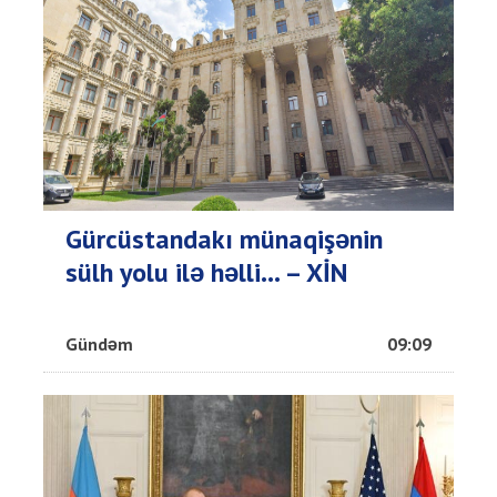
Gürcüstandakı münaqişənin
sülh yolu ilə həlli... – XİN
Gündəm
09:09