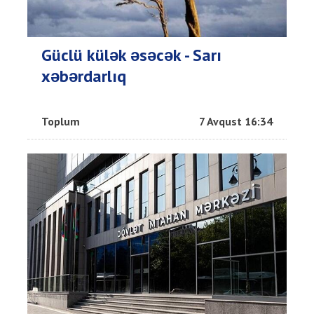
Güclü külək əsəcək - Sarı
xəbərdarlıq
Toplum
7 Avqust 16:34