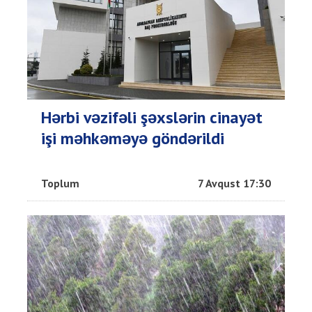
Hərbi vəzifəli şəxslərin cinayət
işi məhkəməyə göndərildi
Toplum
7 Avqust 17:30