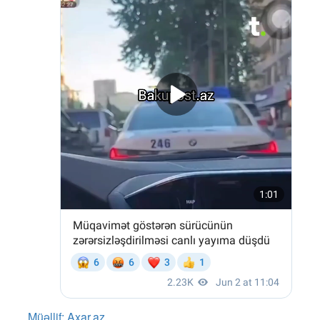
Müəllif: Axar.az