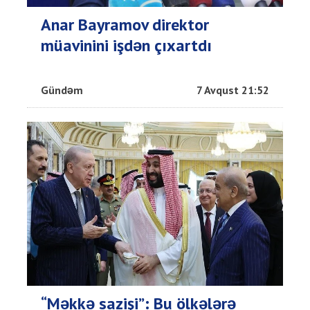
Anar Bayramov direktor
müavinini işdən çıxartdı
Gündəm
7 Avqust 21:52
“Məkkə sazişi”: Bu ölkələrə