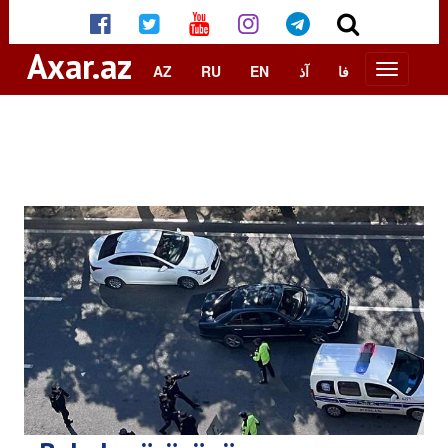
Axar.az
AZ
RU
EN
آذ
فا