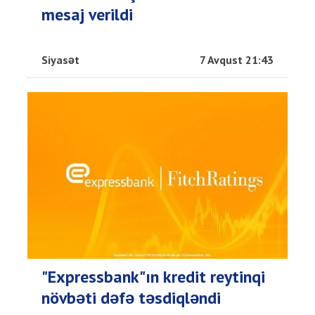
mesaj verildi
Siyasət
7 Avqust 21:43
"Expressbank"ın kredit reytinqi
növbəti dəfə təsdiqləndi