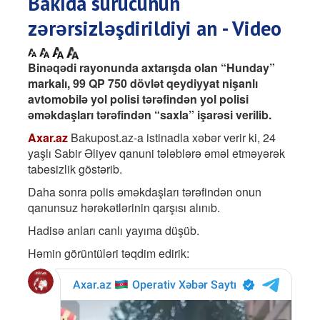
Bakıda sürücünün
zərərsizləşdirildiyi an - Video
Binəqədi rayonunda axtarışda olan “Hunday”
markalı, 99 QP 750 dövlət qeydiyyat nişanlı
avtomobilə yol polisi tərəfindən yol polisi
əməkdaşları tərəfindən “saxla” işarəsi verilib.
Axar.az
Bakupost.az-a istinadla xəbər verir ki, 24
yaşlı Sabir Əliyev qanuni tələblərə əməl etməyərək
tabesizlik göstərib.
Daha sonra polis əməkdaşları tərəfindən onun
qanunsuz hərəkətlərinin qarşısı alınıb.
Hadisə anları canlı yayıma düşüb.
Həmin görüntüləri təqdim edirik: