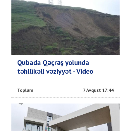
Qubada Qəçrəş yolunda
təhlükəli vəziyyət - Video
Toplum
7 Avqust 17:44