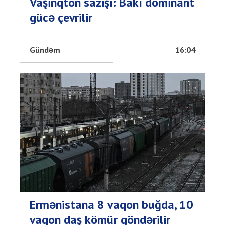
Vaşinqton sazişi: Bakı dominant
gücə çevrilir
Gündəm
16:04
Ermənistana 8 vaqon buğda, 10
vaqon daş kömür göndərilir