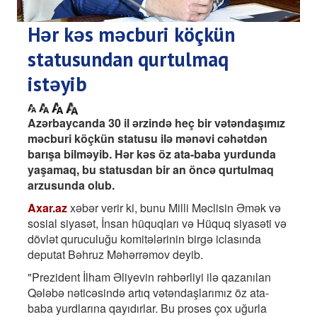
Hər kəs məcburi köçkün
statusundan qurtulmaq
istəyib
Azərbaycanda 30 il ərzində heç bir vətəndaşımız
məcburi köçkün statusu ilə mənəvi cəhətdən
barışa bilməyib. Hər kəs öz ata-baba yurdunda
yaşamaq, bu statusdan bir an öncə qurtulmaq
arzusunda olub.
Axar.az
xəbər verir ki, bunu Milli Məclisin Əmək və
sosial siyasət, İnsan hüquqları və Hüquq siyasəti və
dövlət quruculuğu komitələrinin birgə iclasında
deputat Bəhruz Məhərrəmov deyib.
"Prezident İlham Əliyevin rəhbərliyi ilə qazanılan
Qələbə nəticəsində artıq vətəndaşlarımız öz ata-
baba yurdlarına qayıdırlar. Bu proses çox uğurla