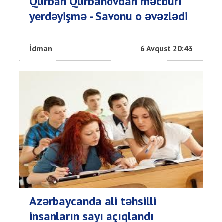
Qurban Qurbanovdan məcburi
yerdəyişmə - Savonu o əvəzlədi
İdman
6 Avqust 20:43
Azərbaycanda ali təhsilli
insanların sayı açıqlandı