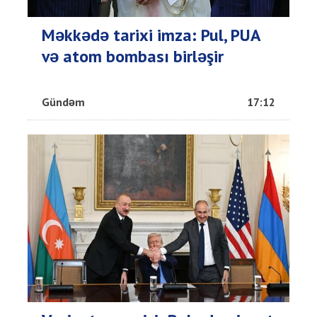
Məkkədə tarixi imza: Pul, PUA
və atom bombası birləşir
Gündəm
17:12