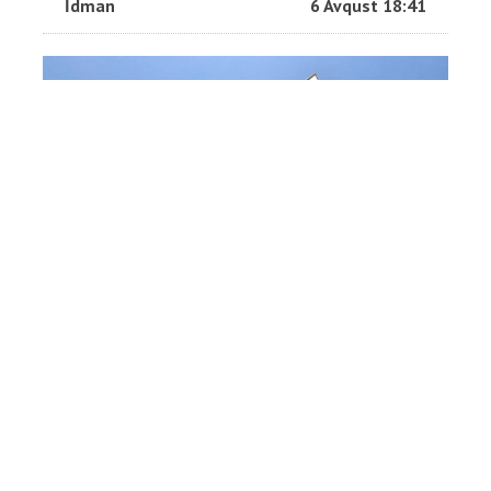
İdman
6 Avqust 18:41
DİM-dən taksi sürücülərinin
imtahanı ilə bağlı məlumat
Toplum
6 Avqust 18:30