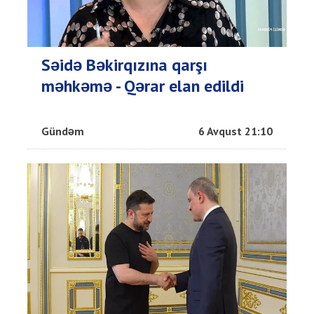
Səidə Bəkirqızına qarşı
məhkəmə - Qərar elan edildi
Gündəm
6 Avqust 21:10