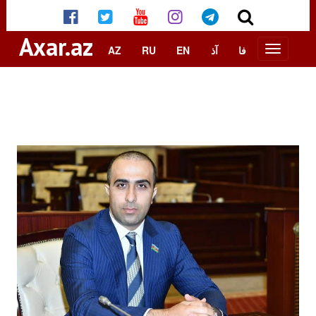
Axar.az
AZ
RU
EN
آذ
فا