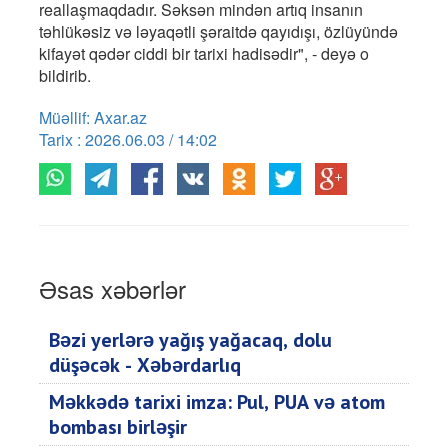
reallaşmaqdadır. Səksən mindən artıq insanın
təhlükəsiz və ləyaqətli şəraitdə qayıdışı, özlüyündə
kifayət qədər ciddi bir tarixi hadisədir", - deyə o
bildirib.
Müəllif: Axar.az
Tarix : 2026.06.03 / 14:02
Əsas xəbərlər
Bəzi yerlərə yağış yağacaq, dolu
düşəcək - Xəbərdarlıq
Məkkədə tarixi imza: Pul, PUA və atom
bombası birləşir