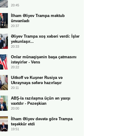
20:45
İlham Əliyev Trampa məktub
ünvanladı
20:37
Əliyev Trampa xoş xəbəri verdi: İşlər
yekunlaşır...
20:33
Onlar münaqişənin başa çatmasını
istəyirlər - Vens
20:22
Uitkoff və Kuşner Rusiya və
Ukraynaya səfərə hazırlaşır
20:11
ABŞ-la razılaşma üçün ən yaxşı
vaxtdır - Pezeşkian
20:00
İlham Əliyev dəvətə görə Trampa
təşəkkür etdi
19:51