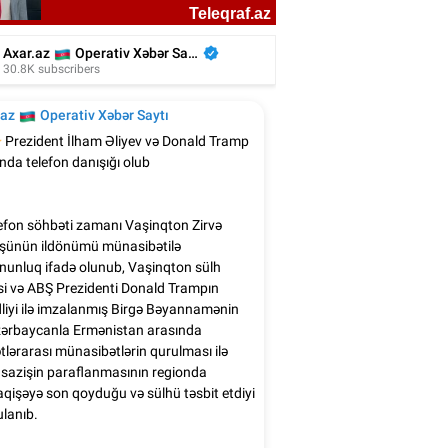
Türkan Şoray Azərbaycana gəlir