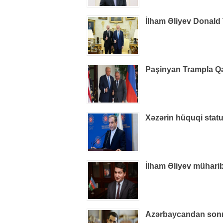
İlham Əliyev Donald
Paşinyan Trampla Q
Xəzərin hüquqi statu
İlham Əliyev müharib
Azərbaycandan sonra