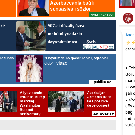
Bu gün Azərbaycan kinosunun yaranma
günüdür