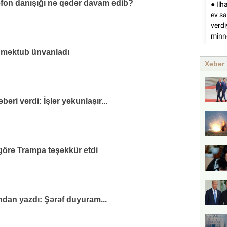
efon danışığı nə qədər davam edib?
 məktub ünvanladı
Xəbər 
əri verdi: İşlər yekunlaşır...
görə Trampa təşəkkür etdi
andan yazdı: Şərəf duyuram...