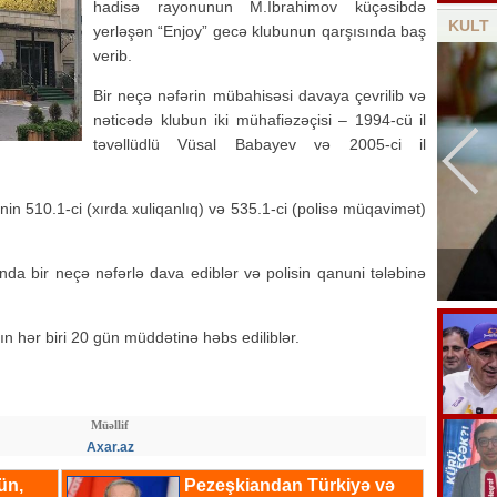
hadisə rayonunun M.İbrahimov küçəsibdə
KULT
yerləşən “Enjoy” gecə klubunun qarşısında baş
verib.
Bir neçə nəfərin mübahisəsi davaya çevrilib və
nəticədə klubun iki mühafiəzəçisi – 1994-cü il
təvəllüdlü Vüsal Babayev və 2005-ci il
nin 510.1-ci (xırda xuliqanlıq) və 535.1-ci (polisə müqavimət)
Bu gün Azərbaycan kinosunun yaranma
nda bir neçə nəfərlə dava ediblər və polisin qanuni tələbinə
günüdür
n hər biri 20 gün müddətinə həbs ediliblər.
Müəllif
Axar.az