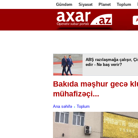
Gündəm
Siyasət
Planet
Toplum
ا
ABŞ razılaşmağa çalışır, Ç
edir - Nə baş verir?
Bakıda məşhur gecə kl
mühafizəçi...
Ana səhifə
Toplum