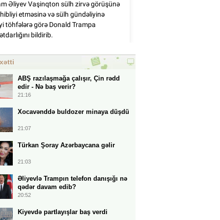
xətti
ABŞ razılaşmağa çalışır, Çin rədd
edir - Nə baş verir?
21:16
Xocavənddə buldozer minaya düşdü
21:07
Türkan Şoray Azərbaycana gəlir
21:03
Əliyevlə Trampın telefon danışığı nə
qədər davam edib?
20:52
Kiyevdə partlayışlar baş verdi