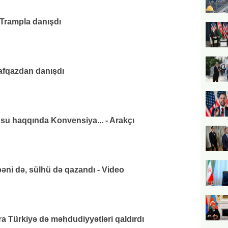
 Trampla danışdı
afqazdan danışdı
su haqqında Konvensiya... - Arakçı
əni də, sülhü də qazandı - Video
 Türkiyə də məhdudiyyətləri qaldırdı