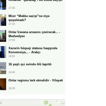
17:26
Misir “Məkkə sazişi”nə niyə
qoşulmadı?
17:15
Onlar İrəvana arxasını çevirəcək... -
Medvedyev
17:03
Xəzərin hüquqi statusu haqqında
Konvensiya... - Arakçı
16:52
16 yaşlı qız evində ölü tapıldı
16:40
Onlar regionu tərk etməlidir - Vilayəti
16:29
U