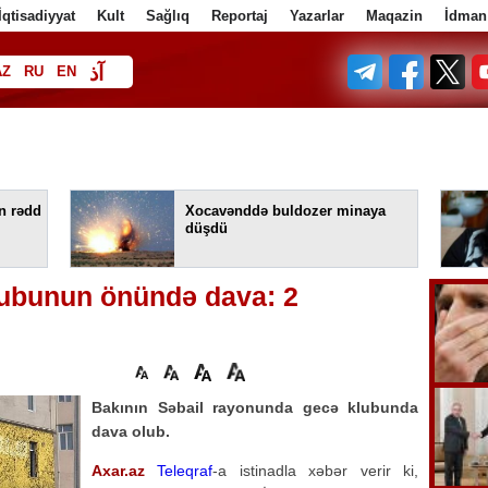
İqtisadiyyat
Kult
Sağlıq
Reportaj
Yazarlar
Maqazin
İdman
آذ
AZ
RU
EN
ف
in rədd
Xocavənddə buldozer minaya
düşdü
ubunun önündə dava: 2
Bakının Səbail rayonunda gecə klubunda
dava olub.
Axar.az
Teleqraf
-a istinadla xəbər verir ki,