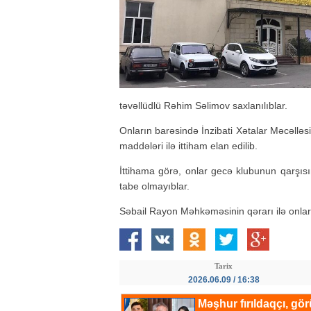
təvəllüdlü Rəhim Səlimov saxlanılıblar.
Onların barəsində İnzibati Xətalar Məcəlləsi
maddələri ilə ittiham elan edilib.
İttihama görə, onlar gecə klubunun qarşısı
tabe olmayıblar.
Səbail Rayon Məhkəməsinin qərarı ilə onları
Tarix
2026.06.09 / 16:38