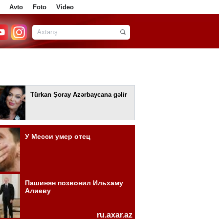
Avto
Foto
Video
Türkan Şoray Azərbaycana gəlir