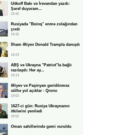
Uitkoff Bakı və İrəvandan yazdı:
Şərəf duyuram...
19:42
Rusiyada "Boinq" enmə zolağından
çıxdı
19:32
İlham Əliyev Donald Trampla danışdı
19:23
ABŞ və Ukrayna "Patriot"la bağlı
razılaşdı: Hər ay...
19:13
Əliyev və Paşinyan geridönməz
sülhə yol açıblar - Qrono
19:02
1627-ci gün: Rusiya Ukraynanın
itkilərini yenilədi
18:52
Oman sahillərində gəmi vuruldu