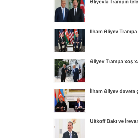
Əliyevlə Trampın tel
İlham Əliyev Trampa
Əliyev Trampa xoş xəb
İlham Əliyev dəvətə 
Uitkoff Bakı və İrəv