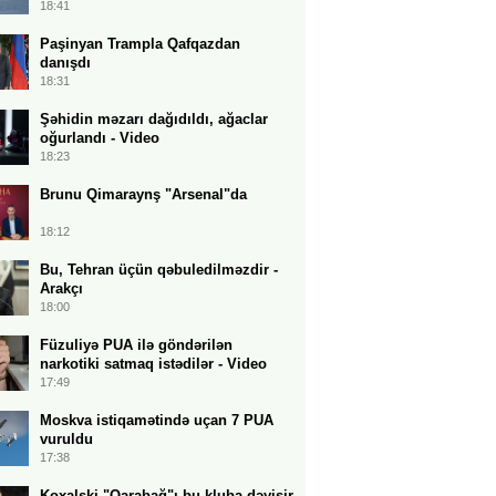
18:41
Paşinyan Trampla Qafqazdan
danışdı
18:31
Şəhidin məzarı dağıdıldı, ağaclar
oğurlandı - Video
18:23
Brunu Qimaraynş "Arsenal"da
18:12
Bu, Tehran üçün qəbuledilməzdir -
Arakçı
18:00
Füzuliyə PUA ilə göndərilən
narkotiki satmaq istədilər - Video
17:49
Moskva istiqamətində uçan 7 PUA
vuruldu
17:38
Koxalski "Qarabağ"ı bu kluba dəyişir