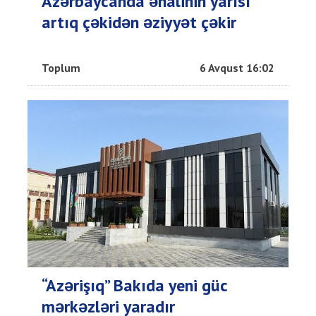
Azərbaycanda əhalinin yarısı
artıq çəkidən əziyyət çəkir
Toplum
6 Avqust 16:02
“Azərişıq” Bakıda yeni güc
mərkəzləri yaradır