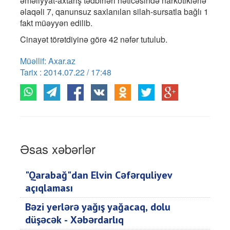
əməliyyat-axtarış tədbirləri nəticəsində narkotiklərlə
əlaqəli 7, qanunsuz saxlanılan silah-sursatla bağlı 1
fakt müəyyən edilib.
Cinayət törətdiyinə görə 42 nəfər tutulub.
Müəllif: Axar.az
Tarix : 2014.07.22 / 17:48
Əsas xəbərlər
"Qarabağ"dan Elvin Cəfərquliyev
açıqlaması
Bəzi yerlərə yağış yağacaq, dolu
düşəcək - Xəbərdarlıq