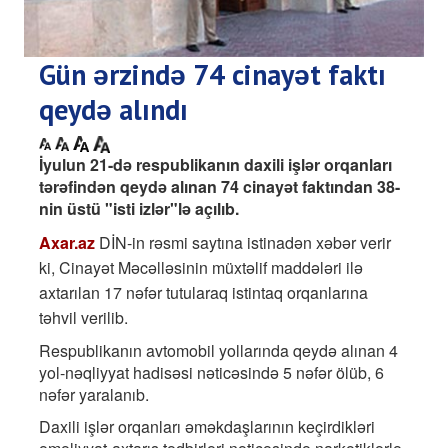
Gün ərzində 74 cinayət faktı
qeydə alındı
İyulun 21-də respublikanın daxili işlər orqanları
tərəfindən qeydə alınan 74 cinayət faktından 38-
nin üstü "isti izlər"lə açılıb.
Axar.az
DİN-in rə
smi saytına istinadən xəbər verir
ki, Cinayət Məcəlləsinin müxtəlif maddələri ilə
axtarılan 17 nəfər tutularaq istintaq orqanlarına
təhvil verilib.
Respublikanın avtomobil yollarında qeydə alınan 4
yol-nəqliyyat hadisəsi nəticəsində 5 nəfər ölüb, 6
nəfər yaralanıb.
Daxili işlər orqanları əməkdaşlarının keçirdikləri