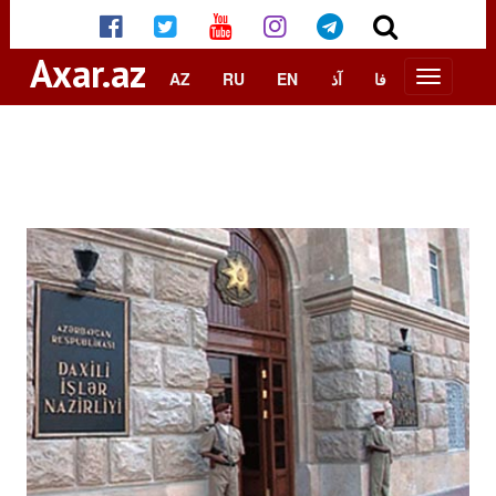
Axar.az
AZ
RU
EN
آذ
فا