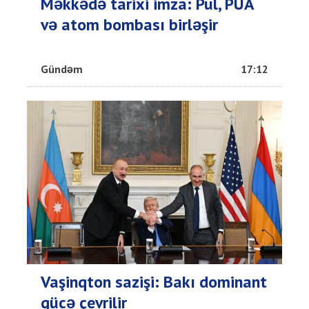
Məkkədə tarixi imza: Pul, PUA
və atom bombası birləşir
Gündəm
17:12
Vaşinqton sazişi: Bakı dominant
gücə çevrilir