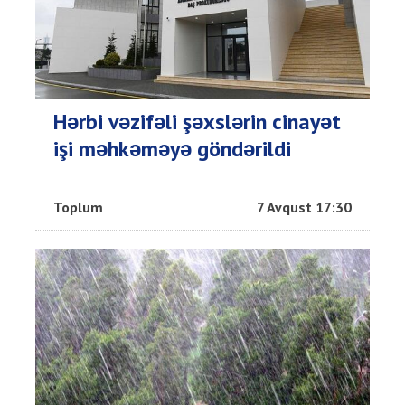
Hərbi vəzifəli şəxslərin cinayət
işi məhkəməyə göndərildi
Toplum
7 Avqust 17:30