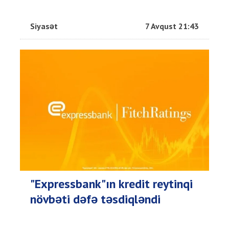
Siyasət
7 Avqust 21:43
"Expressbank"ın kredit reytinqi
növbəti dəfə təsdiqləndi