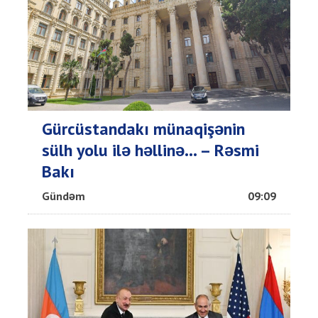
Gürcüstandakı münaqişənin
sülh yolu ilə həllinə... – Rəsmi
Bakı
Gündəm
09:09