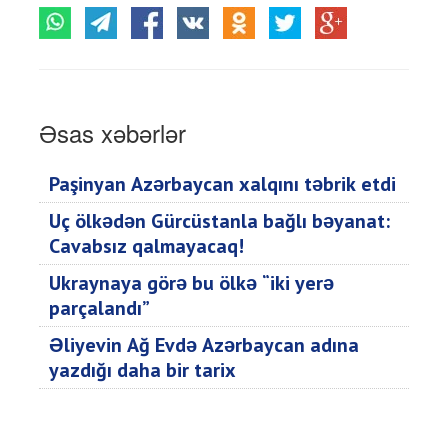
Əsas xəbərlər
Paşinyan Azərbaycan xalqını təbrik etdi
Üç ölkədən Gürcüstanla bağlı bəyanat:
Cavabsız qalmayacaq!
Ukraynaya görə bu ölkə “iki yerə
parçalandı”
Əliyevin Ağ Evdə Azərbaycan adına
yazdığı daha bir tarix