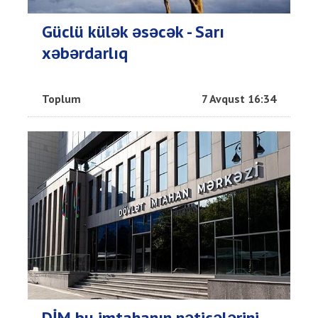
Güclü külək əsəcək - Sarı
xəbərdarlıq
Toplum
7 Avqust 16:34
DİM bu imtahanın nəticələrini