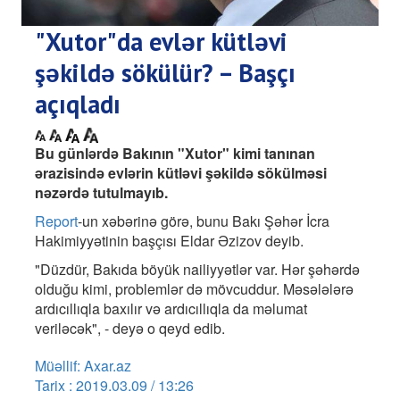
"Xutor"da evlər kütləvi
şəkildə sökülür? – Başçı
açıqladı
Bu günlərdə Bakının "Xutor" kimi tanınan
ərazisində evlərin kütləvi şəkildə sökülməsi
nəzərdə tutulmayıb.
Report
-un xəbərinə görə, bunu Bakı Şəhər İcra
Hakimiyyətinin başçısı Eldar Əzizov deyib.
"Düzdür, Bakıda böyük nailiyyətlər var. Hər şəhərdə
olduğu kimi, problemlər də mövcuddur. Məsələlərə
ardıcıllıqla baxılır və ardıcıllıqla da məlumat
veriləcək", - deyə o qeyd edib.
Müəllif: Axar.az
Tarix : 2019.03.09 / 13:26