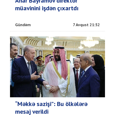
Anar Bayramov direktor
müavinini işdən çıxartdı
Gündəm
7 Avqust 21:52
“Məkkə sazişi”: Bu ölkələrə
mesaj verildi