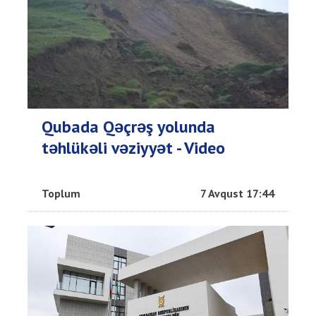
Qubada Qəçrəş yolunda
təhlükəli vəziyyət - Video
Toplum
7 Avqust 17:44