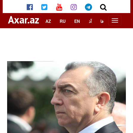
Axar.az
AZ
RU
EN
آذ
فا