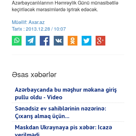
Azərbaycanlılarının Həmrəylik Günü münasibətilə
keçiriləcək mərasimlərdə işrirak edəcək.
Müəllif: Axar.az
Tarix : 2013.12.28 / 10:07
Əsas xəbərlər
Azərbaycanda bu məşhur məkana giriş
pullu oldu - Video
Sənədsiz ev sahiblərinin nəzərinə:
Çıxarış almaq üçün...
Maskdan Ukraynaya pis xəbər: İcazə
verilmədi...