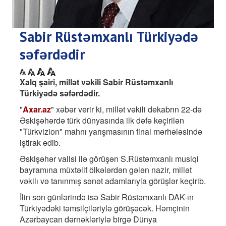
Sabir Rüstəmxanlı Türkiyədə
səfərdədir
Xalq şairi, millət vəkili Sabir Rüstəmxanlı
Türkiyədə səfərdədir.
"
Axar.az
" xəbər verir ki, millət vəkili dekabrın 22-də
Əskişəhərdə türk dünyasında ilk dəfə keçirilən
"Türkvizion" mahnı yarışmasının final mərhələsində
iştirak edib.
Əskişəhər valisi ilə görüşən S.Rüstəmxanlı musiqi
bayramına müxtəlif ölkələrdən gələn nazir, millət
vəkilı və tanınmış sənət adamlarıyla görüşlər keçirib.
İlin son günlərində isə Sabir Rüstəmxanlı DAK-ın
Türkiyədəki təmsilçiləriylə görüşəcək. Həmçinin
Azərbaycan dərnəkləriylə birgə Dünya