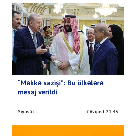
“Məkkə sazişi”: Bu ölkələrə
mesaj verildi
Siyasət
7 Avqust 21:43