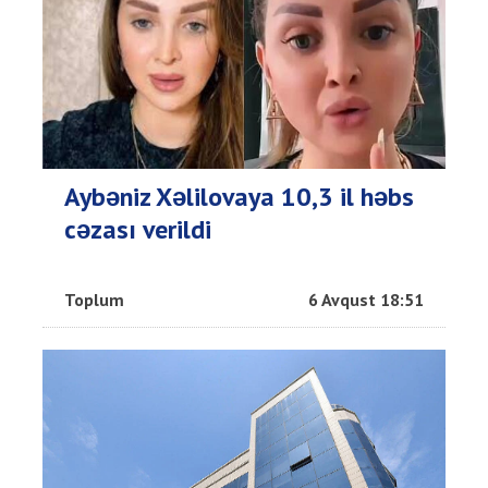
Aybəniz Xəlilovaya 10,3 il həbs
cəzası verildi
Toplum
6 Avqust 18:51