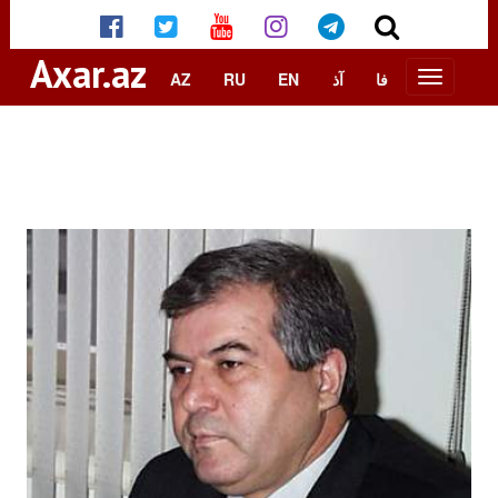
Axar.az
AZ
RU
EN
آذ
فا