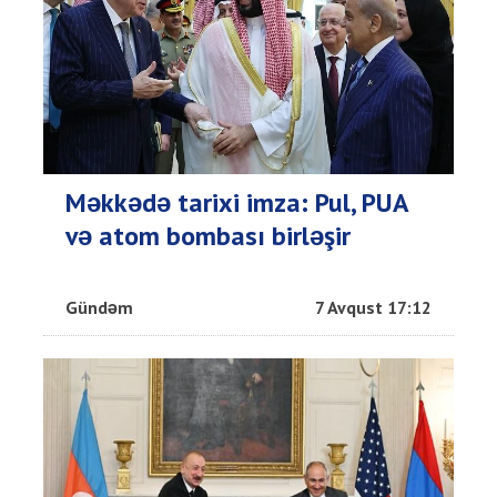
Məkkədə tarixi imza: Pul, PUA
və atom bombası birləşir
Gündəm
7 Avqust 17:12