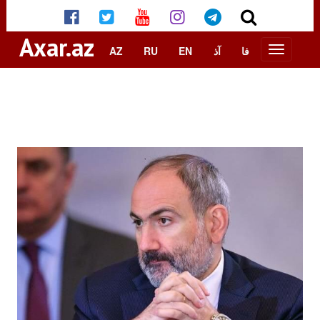
Axar.az
AZ
RU
EN
آذ
فا