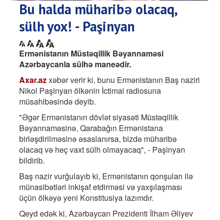
Bu halda müharibə olacaq,
sülh yox! - Paşinyan
Ermənistanın Müstəqillik Bəyannaməsi
Azərbaycanla sülhə maneədir.
Axar.az
xəbər verir ki, bunu Ermənistanın Baş naziri
Nikol Paşinyan ölkənin İctimai radiosuna
müsahibəsində deyib.
"Əgər Ermənistanın dövlət siyasəti Müstəqillik
Bəyannaməsinə, Qarabağın Ermənistana
birləşdirilməsinə əsaslanırsa, bizdə müharibə
olacaq və heç vaxt sülh olmayacaq", - Paşinyan
bildirib.
Baş nazir vurğulayıb ki, Ermənistanın qonşuları ilə
münasibətləri inkişaf etdirməsi və yaxşılaşması
üçün ölkəyə yeni Konstitusiya lazımdır.
Qeyd edək ki, Azərbaycan Prezidenti İlham Əliyev