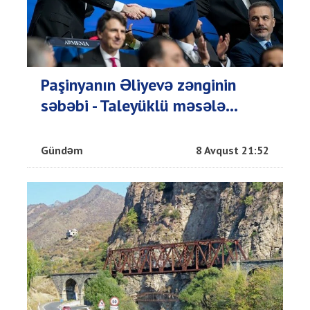
Paşinyanın Əliyevə zənginin
səbəbi - Taleyüklü məsələ...
Gündəm
8 Avqust 21:52