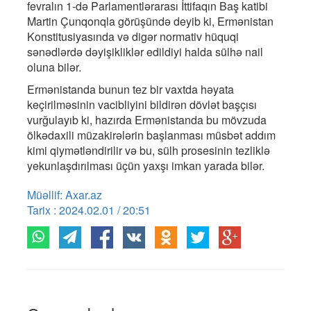
fevralın 1-də Parlamentlərarası İttifaqın Baş katibi
Martin Çunqonqla görüşündə deyib ki, Ermənistan
Konstitusiyasında və digər normativ hüquqi
sənədlərdə dəyişikliklər edildiyi halda sülhə nail
oluna bilər.
Ermənistanda bunun tez bir vaxtda həyata
keçirilməsinin vacibliyini bildirən dövlət başçısı
vurğulayıb ki, hazırda Ermənistanda bu mövzuda
ölkədaxili müzakirələrin başlanması müsbət addım
kimi qiymətləndirilir və bu, sülh prosesinin tezliklə
yekunlaşdırılması üçün yaxşı imkan yarada bilər.
Müəllif: Axar.az
Tarix : 2024.02.01 / 20:51