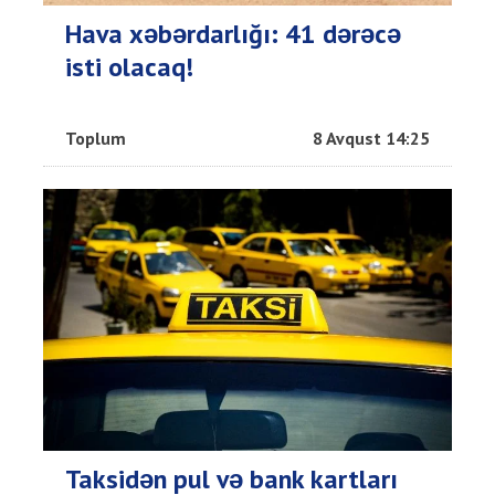
Hava xəbərdarlığı: 41 dərəcə
isti olacaq!
Toplum
8 Avqust 14:25
Taksidən pul və bank kartları