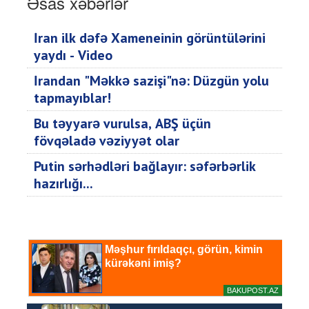
Əsas xəbərlər
İran ilk dəfə Xameneinin görüntülərini
yaydı - Video
İrandan "Məkkə sazişi"nə: Düzgün yolu
tapmayıblar!
Bu təyyarə vurulsa, ABŞ üçün
fövqəladə vəziyyət olar
Putin sərhədləri bağlayır: səfərbərlik
hazırlığı...