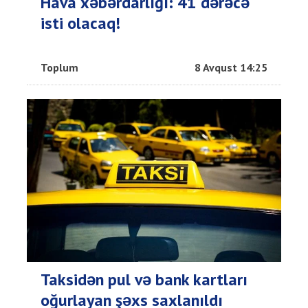
Hava xəbərdarlığı: 41 dərəcə
isti olacaq!
Toplum
8 Avqust 14:25
Taksidən pul və bank kartları
oğurlayan şəxs saxlanıldı