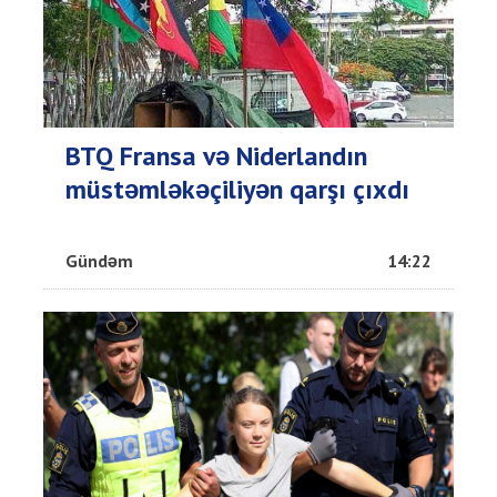
BTQ Fransa və Niderlandın
müstəmləkəçiliyən qarşı çıxdı
Gündəm
14:22