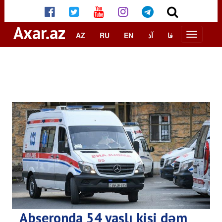
Axar.az
AZ
RU
EN
آذ
فا
Abşeronda 54 yaşlı kişi dəm