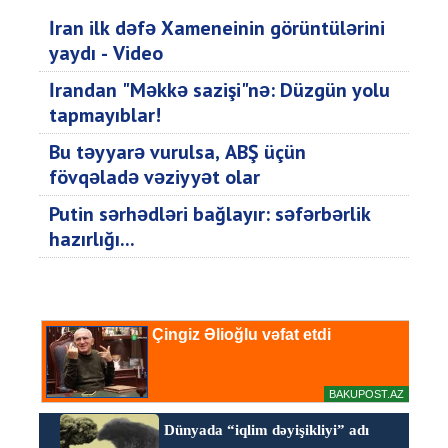
İran ilk dəfə Xameneinin görüntülərini
yaydı - Video
İrandan "Məkkə sazişi"nə: Düzgün yolu
tapmayıblar!
Bu təyyarə vurulsa, ABŞ üçün
fövqəladə vəziyyət olar
Putin sərhədləri bağlayır: səfərbərlik
hazırlığı...