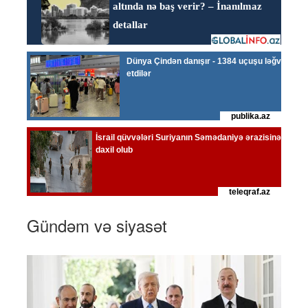
Gündəm və siyasət