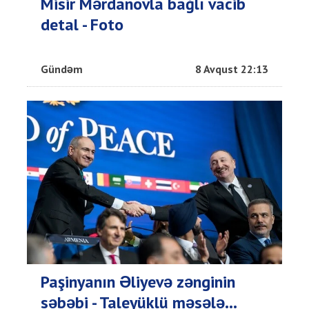
Misir Mərdanovla bağlı vacib
detal - Foto
Gündəm
8 Avqust 22:13
Paşinyanın Əliyevə zənginin
səbəbi - Taleyüklü məsələ...