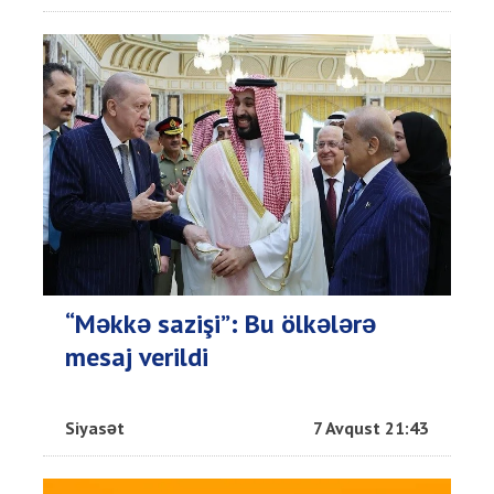
“Məkkə sazişi”: Bu ölkələrə
mesaj verildi
Siyasət
7 Avqust 21:43