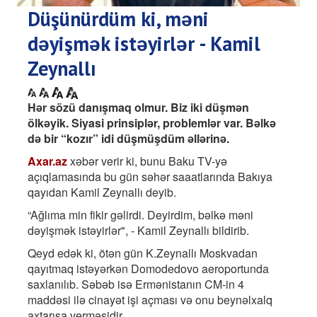
Düşünürdüm ki, məni
dəyişmək istəyirlər - Kamil
Zeynallı
Hər sözü danışmaq olmur. Biz iki düşmən
ölkəyik. Siyasi prinsiplər, problemlər var. Bəlkə
də bir “kozır” idi düşmüşdüm əllərinə.
Axar.az
xəbər verir ki, bunu Baku TV-yə
açıqlamasında bu gün səhər saaatlarında Bakıya
qayıdan Kamil Zeynallı deyib.
“Ağlıma min fikir gəlirdi. Deyirdim, bəlkə məni
dəyişmək istəyirlər", - Kamil Zeynallı bildirib.
Qeyd edək ki, ötən gün K.Zeynallı Moskvadan
qayıtmaq istəyərkən Domodedovo aeroportunda
saxlanılıb. Səbəb isə Ermənistanın CM-in 4
maddəsi ilə cinayət işi açması və onu beynəlxalq
axtarışa verməsidir.