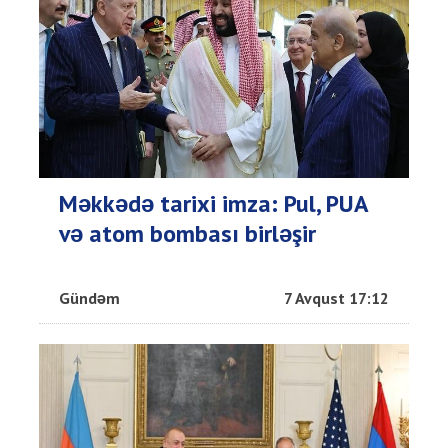
Məkkədə tarixi imza: Pul, PUA
və atom bombası birləşir
Gündəm
7 Avqust 17:12