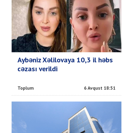
Aybəniz Xəlilovaya 10,3 il həbs
cəzası verildi
Toplum
6 Avqust 18:51