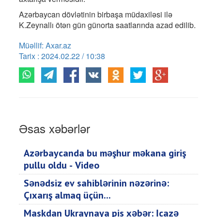
Azərbaycan dövlətinin birbaşa müdaxiləsi ilə
K.Zeynallı ötən gün günorta saatlarında azad edilib.
Müəllif: Axar.az
Tarix : 2024.02.22 / 10:38
Əsas xəbərlər
Azərbaycanda bu məşhur məkana giriş
pullu oldu - Video
Sənədsiz ev sahiblərinin nəzərinə:
Çıxarış almaq üçün...
Maskdan Ukraynaya pis xəbər: İcazə