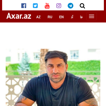
Axar.az
AZ
RU
EN
آذ
فا