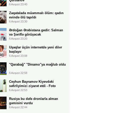
Qurbanov
6 Avqust 23:40
Zaqatalada müəmmalı ölüm: qadın
evində ölü tapıldı
6 Avqust 23:30
Ərdoğan Ərəbistana gedir: Salman
və Şəriflə görüşəcək
6 Avqust 23:20
Uşaqlar üçün internetdə yeni dövr
başlayır
6 Avqust 23:08
"Qarabağ" "Dinamo"ya məğlub oldu
6 Avqust 22:58
Ceyhun Bayramov Kiyevdəki
səfirliyimizi ziyarət etdi - Foto
6 Avqust 22:53
Rusiya bu dəfə dronlarla alman
gəmisini vurdu
6 Avqust 22:44