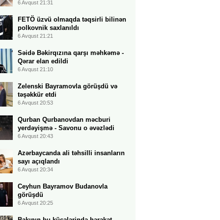
6 Avqust 21:31
FETÖ üzvü olmaqda təqsirli bilinən
polkovnik saxlanıldı
6 Avqust 21:21
Səidə Bəkirqızına qarşı məhkəmə -
Qərar elan edildi
6 Avqust 21:10
Zelenski Bayramovla görüşdü və
təşəkkür etdi
6 Avqust 20:53
Qurban Qurbanovdan məcburi
yerdəyişmə - Savonu o əvəzlədi
6 Avqust 20:43
Azərbaycanda ali təhsilli insanların
sayı açıqlandı
6 Avqust 20:34
Ceyhun Bayramov Budanovla
görüşdü
6 Avqust 20:25
Bakının bu küçələrində hərəkət