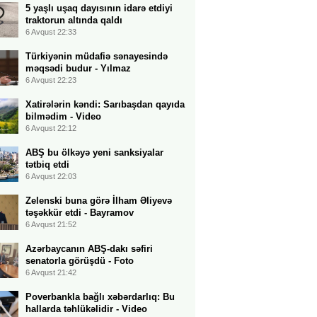
5 yaşlı uşaq dayısının idarə etdiyi
traktorun altında qaldı
6 Avqust 22:33
Türkiyənin müdafiə sənayesində
məqsədi budur - Yılmaz
6 Avqust 22:23
Xatirələrin kəndi: Sarıbaşdan qayıda
bilmədim - Video
6 Avqust 22:12
ABŞ bu ölkəyə yeni sanksiyalar
tətbiq etdi
6 Avqust 22:03
Zelenski buna görə İlham Əliyevə
təşəkkür etdi - Bayramov
6 Avqust 21:52
Azərbaycanın ABŞ-dakı səfiri
senatorla görüşdü - Foto
6 Avqust 21:42
Poverbankla bağlı xəbərdarlıq: Bu
hallarda təhlükəlidir - Video