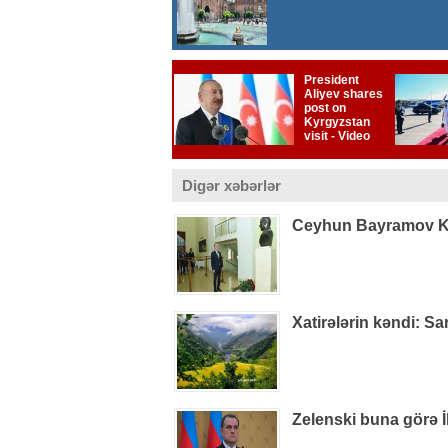
Digər xəbərlər
Ceyhun Bayramov Kiye
Xatirələrin kəndi: S
Zelenski buna görə İ