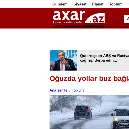
Gündəm
Siyasət
Planet
Toplum
ا
Quterreşdən ABŞ və Rusiy
çağırış: Bərpa edin...
Oğuzda yollar buz bağla
Ana səhifə
Toplum