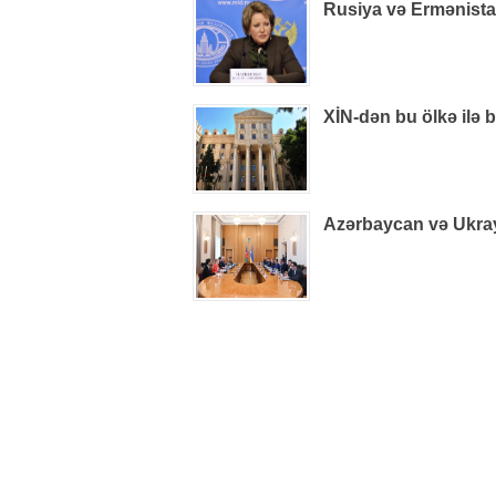
Rusiya və Ermənistan
XİN-dən bu ölkə ilə 
Azərbaycan və Ukray