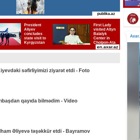
Elçinin Fəxri xiyabandakı qəbirüstü abidəsi -
İta
Foto
vdəki səfirliyimizi ziyarət etdi - Foto
arıbaşdan qayıda bilmədim - Video
lham Əliyevə təşəkkür etdi - Bayramov