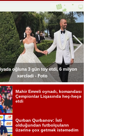
liyada oğluna 3 gün toy etdi, 6 milyon
Xərçəngdən əziyyət çə
xərclədi - Foto
payla