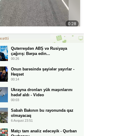
xətti
Quterreşdən ABŞ və Rusiyaya
çağırış: Bərpa edin...
00:26
Onun barəsində şayiələr yayırlar -
Heqset
00:14
Ukrayna dronları yük maşınlarını
hədəf aldı - Video
00:03
Sabah Bakının bu rayonunda qaz
olmayacaq
6 Avqust 23:51
Matçı tam analiz edəcəyik - Qurban