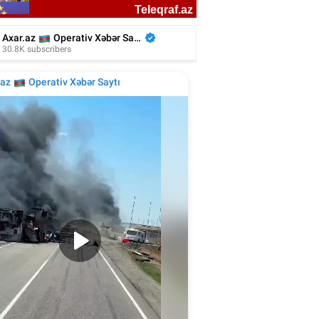
liyada oğluna 3 gün toy etdi, 6 milyon
xərclədi - Foto