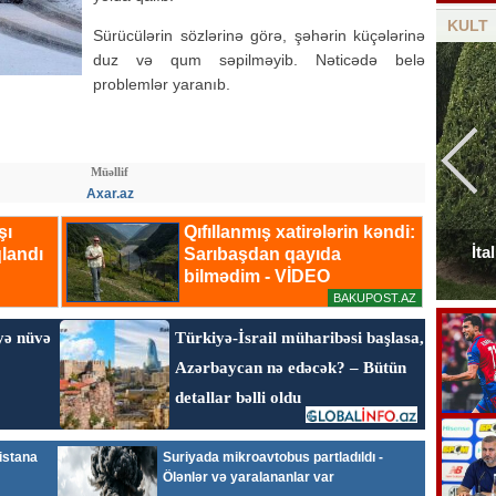
KULT
Sürücülərin sözlərinə görə, şəhərin küçələrinə
duz və qum səpilməyib. Nəticədə belə
problemlər yaranıb.
Müəllif
Axar.az
Elçinin Fəxri xiyabandakı qəbirüstü abidəsi -
İta
Foto