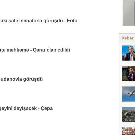
ı səfiri senatorla görüşdü - Foto
Xəbər 
rşı məhkəmə - Qərar elan edildi
udanovla görüşdü
eyini dəyişəcək - Çepa