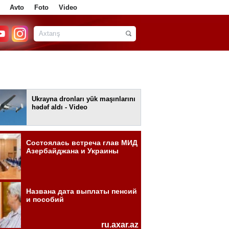
Avto
Foto
Video
Ukrayna dronları yük maşınlarını
hədəf aldı - Video