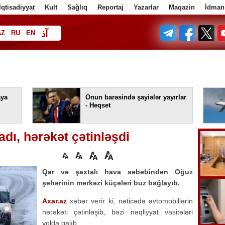
İqtisadiyyat
Kult
Sağlıq
Reportaj
Yazarlar
Maqazin
İdman
آذ
AZ
RU
EN
ف
aya
Onun barəsində şayiələr yayırlar
- Heqset
dı, hərəkət çətinləşdi
Qar və şaxtalı hava səbəbindən Oğuz
şəhərinin mərkəzi küçələri buz bağlayıb.
Axar.az
xəbər verir ki, nəticədə avtomobillərin
hərəkəti çətinləşib, bəzi nəqliyyat vasitələri
yolda qalıb.