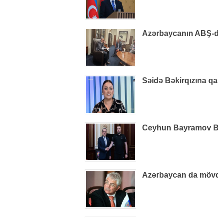
Azərbaycanın ABŞ-dak
Səidə Bəkirqızına qa
Ceyhun Bayramov B
Azərbaycan da mövq