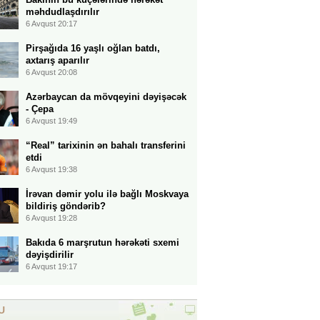
məhdudlaşdırılır
6 Avqust 20:17
Pirşağıda 16 yaşlı oğlan batdı,
axtarış aparılır
6 Avqust 20:08
Azərbaycan da mövqeyini dəyişəcək
- Çepa
6 Avqust 19:49
“Real” tarixinin ən bahalı transferini
etdi
6 Avqust 19:38
İrəvan dəmir yolu ilə bağlı Moskvaya
bildiriş göndərib?
6 Avqust 19:28
Bakıda 6 marşrutun hərəkəti sxemi
dəyişdirilir
6 Avqust 19:17
U